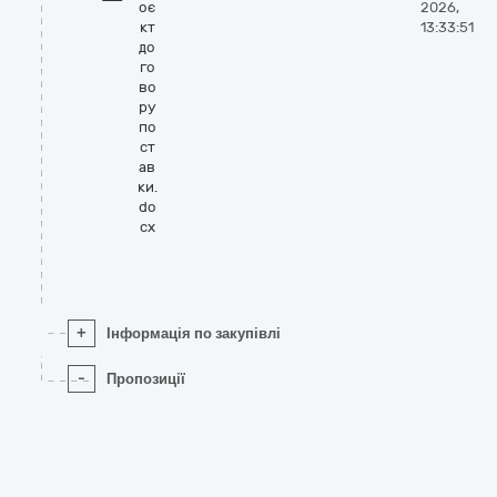
оє
2026,
кт
13:33:51
до
го
во
ру
по
ст
ав
ки.
do
cx
+
Інформація по закупівлі
-
Пропозиції