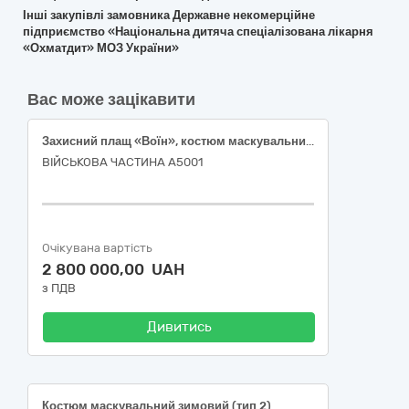
Інші закупівлі замовника Державне некомерційне
підприємство «Національна дитяча спеціалізована лікарня
«Охматдит» МОЗ України»
Вас може зацікавити
Захисний плащ «Воїн», костюм маскувальний «Хантер Дуб»
ВІЙСЬКОВА ЧАСТИНА А5001
Очікувана вартість
2 800 000,00 UAH
з ПДВ
Дивитись
Костюм маскувальний зимовий (тип 2)