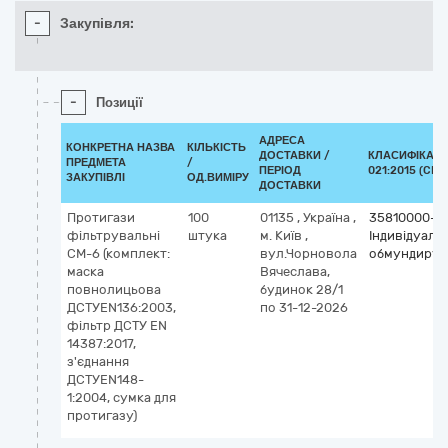
-
Закупівля:
-
Позиції
АДРЕСА
КОНКРЕТНА НАЗВА
КІЛЬКІСТЬ
ДОСТАВКИ /
КЛАСИФІКАТО
ПРЕДМЕТА
/
ПЕРІОД
021:2015 (CPV
ЗАКУПІВЛІ
ОД.ВИМІРУ
ДОСТАВКИ
Протигази
100
01135
,
Україна
,
35810000-5
фільтрувальні
штука
м. Київ
,
Індивідуаль
СМ-6 (комплект:
вул.Чорновола
обмундирув
маска
Вячеслава,
повнолицьова
будинок 28/1
ДСТУEN136:2003,
по 31-12-2026
фільтр ДСТУ EN
14387:2017,
з'єднання
ДСТУEN148-
1:2004, сумка для
протигазу)