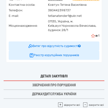
Контактна особа:
Ковтун Тетяна Василівна
Телефон:
380442398737
E-mail:
tetianatender1@ukr.net
01135,
Україна
,
м.
Місцезнаходження:
Київ,
вул.Чорновола Вячеслава,
будинок 28/1
1
Витяг про відсутність судимості
Реєстр корупційних порушників
ДЕТАЛІ ЗАКУПІВЛІ
ЗВЕРНЕННЯ ПРО ПОРУШЕННЯ
ДЕРЖАУДИТСЛУЖБА УКРАЇНИ
+
-
відкрити всі
закрити всі