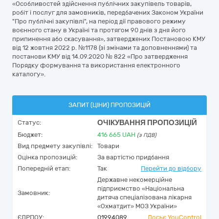
«Особливостей здійснення публічних закупівель товарів,
робіт і послуг для замовників, передбачених Законом України
"Про публічні закупівлі", на період дії правового режиму
воєнного стану в Україні та протягом 90 днів з дня його
припинення або скасування», затверджених Постановою КМУ
від 12 жовтня 2022 р. №1178 (зі змінами та доповненнями) та
постанови КМУ від 14.09.2020 № 822 «Про затвердження
Порядку формування та використання електронного
каталогу».
ЗАПИТ (ЦІНИ) ПРОПОЗИЦІЙ
ОЧІКУВАННЯ ПРОПОЗИЦІЙ
Статус:
Бюджет:
416 665
UAH
(з ПДВ)
Вид предмету закупівлі:
Товари
Оцінка пропозицій:
За вартістю придбання
Попередній етап:
Так
Перейти до відбору
Державне некомерційне
підприємство «Національна
Замовник:
дитяча спеціалізована лікарня
«Охматдит» МОЗ України»
ЄДРПОУ:
01994089
Досьє YouControl