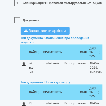
+
Специфікація 1: Протигази фільтрувальні СМ-6 (комп
-
Документи
Завантажити архівом
Тип документа: Оголошення про проведення
закупівлі
ДАТА
ФАЙЛ
ПРИВАТНІСТЬ
СТАН
ТА
ЧАС
sig
публічний
Експортовано:
18-06-
n.p
2026,
7s
13:34:03
Тип документа: Проект договору
ДАТА
ФАЙЛ
ПРИВАТНІСТЬ
СТАН
ТА
ЧАС
Пр
публічний
Експортовано:
18-06-