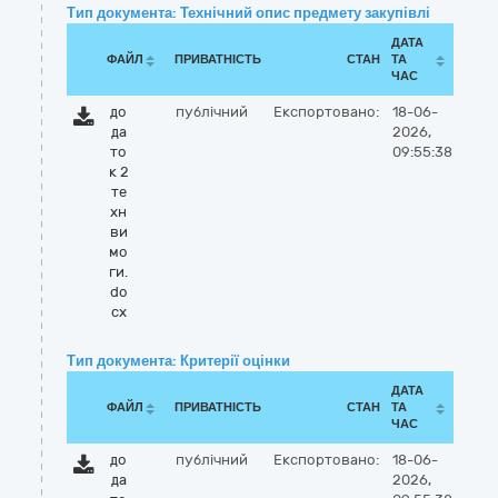
Тип документа: Технічний опис предмету закупівлі
ДАТА
ФАЙЛ
ПРИВАТНІСТЬ
СТАН
ТА
ЧАС
до
публічний
Експортовано:
18-06-
да
2026,
то
09:55:38
к 2
те
хн
ви
мо
ги.
do
cx
Тип документа: Критерії оцінки
ДАТА
ФАЙЛ
ПРИВАТНІСТЬ
СТАН
ТА
ЧАС
до
публічний
Експортовано:
18-06-
да
2026,