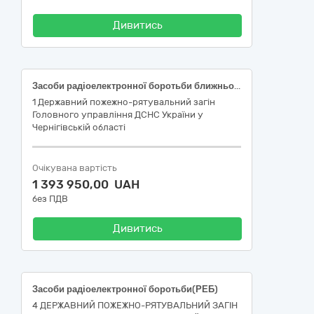
Дивитись
Засоби радіоелектронної боротьби ближньої дії для встановлення на автомобільну техніку (модульне виконання з роздільним розміщенням функціональних блоків)
1 Державний пожежно-рятувальний загін
Головного управління ДСНС України у
Чернігівській області
Очікувана вартість
1 393 950,00 UAH
без ПДВ
Дивитись
Засоби радіоелектронної боротьби(РЕБ)
4 ДЕРЖАВНИЙ ПОЖЕЖНО-РЯТУВАЛЬНИЙ ЗАГІН