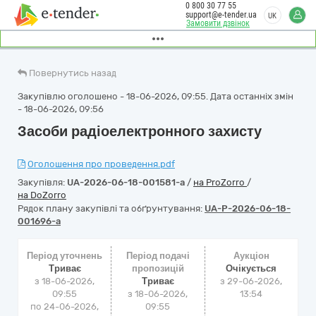
0 800 30 77 55
support@e-tender.ua
UK
Замовити дзвінок
Повернутись назад
Закупівлю оголошено - 18-06-2026, 09:55. Дата останніх змін
- 18-06-2026, 09:56
Засоби радіоелектронного захисту
Оголошення про проведення.pdf
Закупівля:
UA-2026-06-18-001581-a
/
на ProZorro
/
на DoZorro
Рядок плану закупівлі та обґрунтування:
UA-P-2026-06-18-
001696-a
Період уточнень
Період подачі
Аукціон
Триває
пропозицій
Очікується
з 18-06-2026,
Триває
з
29-06-2026,
09:55
з 18-06-2026,
13:54
по 24-06-2026,
09:55