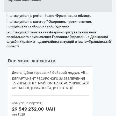
Інші закупівлі в регіоні Івано-Франківська область
Інші закупівлі в категорії Охоронне, протипожежне,
поліцейське та оборонне обладнання
Інші закупівлі замовника Аварійно-рятувальний загін
спеціального призначення Головного Управління Державної
служби України з надзвичайних ситуацій в Івано-Франківській
області
Вас може зацікавити
Дистанційно керований бойовий модуль «ВОЛЯ-Л-12,7» (без бойової частини) або еквівалент
ДЕПАРТАМЕНТ РЕСУРСНОГО ЗАБЕЗПЕЧЕННЯ
ТА УПРАВЛІННЯ МАЙНОМ ІВАНО-ФРАНКІВСЬКОЇ
ОБЛАСНОЇ ДЕРЖАВНОЇ АДМІНІСТРАЦІЇ
Очікувана вартість
29 549 232,00 UAH
без ПДВ