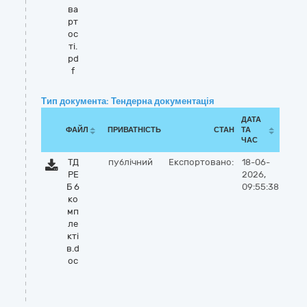
ва
рт
ос
ті.
pd
f
Тип документа: Тендерна документація
ДАТА
ФАЙЛ
ПРИВАТНІСТЬ
СТАН
ТА
ЧАС
ТД
публічний
Експортовано:
18-06-
РЕ
2026,
Б 6
09:55:38
ко
мп
ле
кті
в.d
oc