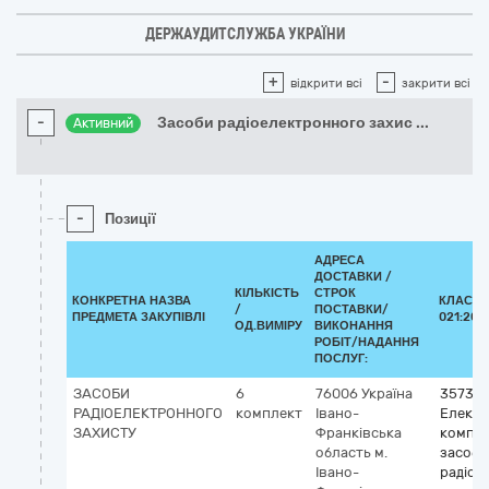
ДЕРЖАУДИТСЛУЖБА УКРАЇНИ
+
-
відкрити всі
закрити всі
-
Засоби радіоелектронного захис
...
Активний
-
Позиції
АДРЕСА
ДОСТАВКИ /
КІЛЬКІСТЬ
СТРОК
КОНКРЕТНА НАЗВА
КЛАСИФ
/
ПОСТАВКИ/
ПРЕДМЕТА ЗАКУПІВЛІ
021:201
ОД.ВИМІРУ
ВИКОНАННЯ
РОБІТ/НАДАННЯ
ПОСЛУГ:
ЗАСОБИ
6
76006
Україна
35730
РАДІОЕЛЕКТРОННОГО
комплект
Івано-
Електр
ЗАХИСТУ
Франківська
компле
область
м.
засоби
Івано-
радіое