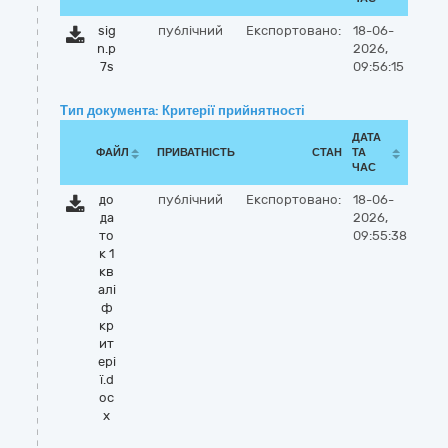
sig
публічний
Експортовано:
18-06-
n.p
2026,
7s
09:56:15
Тип документа: Критерії прийнятності
ДАТА
ФАЙЛ
ПРИВАТНІСТЬ
СТАН
ТА
ЧАС
до
публічний
Експортовано:
18-06-
да
2026,
то
09:55:38
к 1
кв
алі
ф
кр
ит
ері
ї.d
oc
x