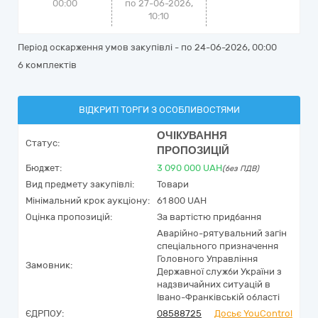
00:00
по 27-06-2026,
10:10
Період оскарження умов закупівлі - по
24-06-2026, 00:00
6 комплектів
ВІДКРИТІ ТОРГИ З ОСОБЛИВОСТЯМИ
ОЧІКУВАННЯ
Статус:
ПРОПОЗИЦІЙ
Бюджет:
3 090 000
UAH
(без ПДВ)
Вид предмету закупівлі:
Товари
Мінімальний крок аукціону:
61 800 UAH
Оцінка пропозицій:
За вартістю придбання
Аварійно-рятувальний загін
спеціального призначення
Головного Управління
Замовник:
Державної служби України з
надзвичайних ситуацій в
Івано-Франківській області
ЄДРПОУ:
08588725
Досьє YouControl