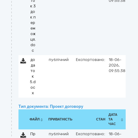
то
09:55:38
к 3
до
к п
ер
ем
ож
ця.
do
c
до
публічний
Експортовано:
18-06-
да
2026,
то
09:55:38
к
5.d
oc
x
Тип документа: Проект договору
ДАТА
ФАЙЛ
ПРИВАТНІСТЬ
СТАН
ТА
ЧАС
Пр
публічний
Експортовано:
18-06-