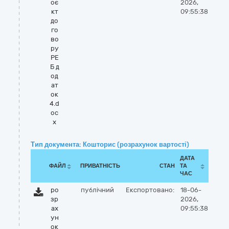
оє
2026,
кт
09:55:38
до
го
во
ру
РЕ
Б д
од
ат
ок
4.d
oc
x
Тип документа: Кошторис (розрахунок вартості)
ДАТА
ФАЙЛ
ПРИВАТНІСТЬ
СТАН
ТА
ЧАС
ро
публічний
Експортовано:
18-06-
зр
2026,
ах
09:55:38
ун
ок