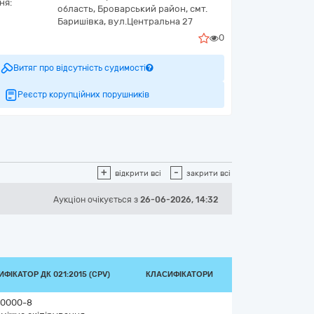
ня:
область, Броварський район, смт.
Баришівка, вул.Центральна 27
0
Витяг про відсутність судимості
Реєстр корупційних порушників
+
-
відкрити всі
закрити всі
Аукціон
очікується
з
26-06-2026, 14:32
ФІКАТОР ДК 021:2015 (CPV)
КЛАСИФІКАТОРИ
0000-8