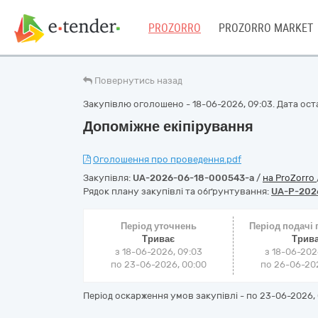
PROZORRO
PROZORRO MARKET
Повернутись назад
Закупівлю оголошено - 18-06-2026, 09:03. Дата оста
Допоміжне екіпірування
Оголошення про проведення.pdf
Закупівля:
UA-2026-06-18-000543-a
/
на ProZorro
Рядок плану закупівлі та обґрунтування:
UA-P-202
Період уточнень
Період подачі
Триває
Трив
з 18-06-2026, 09:03
з 18-06-202
по 23-06-2026, 00:00
по 26-06-202
Період оскарження умов закупівлі - по
23-06-2026, 