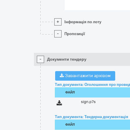
+
Інформація по лоту
-
Пропозиції
-
Документи тендеру
Завантажити архівом
Тип документа: Оголошення про провед
ФАЙЛ
sign.p7s
Тип документа: Тендерна документація
ФАЙЛ