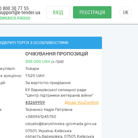
0 800 30 77 55
support@e-tender.ua
ВХІД
РЕЄСТРАЦІЯ
UK
Замовити дзвінок
ВІДКРИТІ ТОРГИ З ОСОБЛИВОСТЯМИ
ОЧІКУВАННЯ ПРОПОЗИЦІЙ
305 000
UAH
(з ПДВ)
купівлі:
Товари
к аукціону:
1 525 UAH
ій:
За вартістю придбання
КУ Баришівської селищної ради
"Центр підтримки ветеранів війни"
43269959
Досьє YouControl
а:
Ткаченко Надія Петрівна
+380961245750
cduato@baryshivska-gromada.gov.ua
07501,
Україна
,
Київська
область,
Баришівка,
07501, Київська