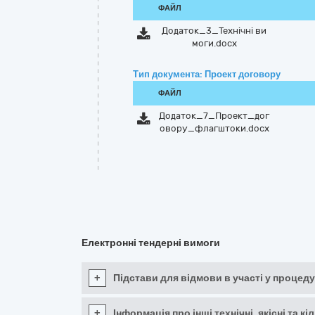
ФАЙЛ
Додаток_3_Технічні ви
моги.docx
Тип документа: Проект договору
ФАЙЛ
Додаток_7_Проект_дог
овору_флагштоки.docx
Електронні тендерні вимоги
+
Підстави для відмови в участі у процеду
+
Інформація про інші технічні, якісні та 