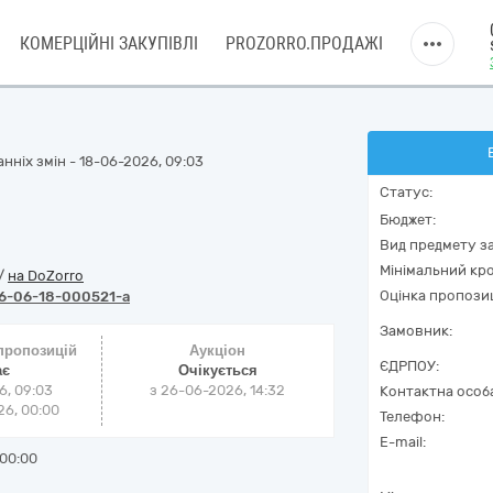
КОМЕРЦІЙНІ ЗАКУПІВЛІ
PROZORRO.ПРОДАЖІ
нніх змін - 18-06-2026, 09:03
Статус:
Бюджет:
Вид предмету за
Мінімальний кро
/
на DoZorro
Оцінка пропозиц
6-06-18-000521-a
Замовник:
 пропозицій
Аукціон
ЄДРПОУ:
ає
Очікується
6, 09:03
з
26-06-2026, 14:32
Контактна особ
6, 00:00
Телефон:
E-mail:
00:00