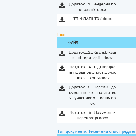
Додаток_1_Тендерна пр
опозиція.docx
ТД-ФЛАГШТОК.docx
Інші
ФАЙЛ
Додаток_2_Кваліфікаці
и_ні_критеріі_.docx
Додаток_4_підтвердже
ння_відповідності_учас
ника _ копія.docx
Додаток_5_Перелік_до
кументів_які_подаютьс
я_учасником _ копія.do
cx
Додаток_6_Документи
переможця.docx
Тип документа: Технічний опис предмету