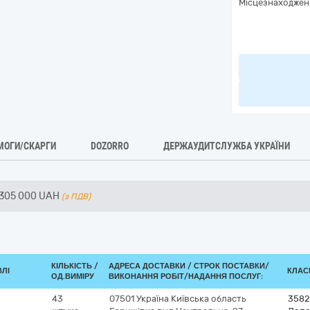
Місцезнаходжен
МОГИ/СКАРГИ
DOZORRO
ДЕРЖАУДИТСЛУЖБА УКРАЇНИ
305 000
UAH
(з ПДВ)
КІЛЬКІСТЬ /
АДРЕСА ДОСТАВКИ /
СТРОК ПОСТАВКИ/
ВЛІ
КЛАСИ
ОД.ВИМІРУ
ВИКОНАННЯ РОБІТ/НАДАННЯ ПОСЛУГ:
43
07501
Україна
Київська область
3582