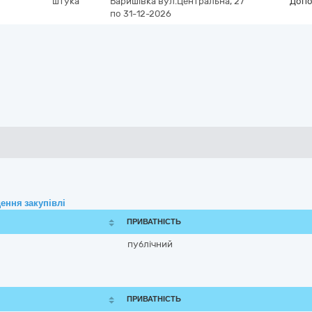
штука
Баришівка
вул.Центральна, 27
Допо
по 31-12-2026
ення закупівлі
ПРИВАТНІСТЬ
публічний
ПРИВАТНІСТЬ