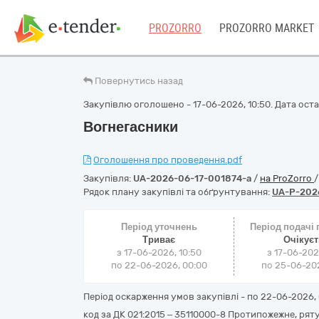
PROZORRO
PROZORRO MARKET
Повернутись назад
Закупівлю оголошено - 17-06-2026, 10:50. Дата остан
Вогнегасники
Оголошення про проведення.pdf
Закупівля:
UA-2026-06-17-001874-a
/
на ProZorro
Рядок плану закупівлі та обґрунтування:
UA-P-202
Період уточнень
Період подачі
Триває
Очікує
з 17-06-2026, 10:50
з 17-06-202
по 22-06-2026, 00:00
по 25-06-202
Період оскарження умов закупівлі - по
22-06-2026, 
код за ДК 021:2015 – 35110000-8 Протипожежне, ря