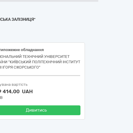
НСЬКА ЗАЛІЗНИЦЯ"
типожежне обладнання
ІОНАЛЬНИЙ ТЕХНІЧНИЙ УНІВЕРСИТЕТ
АЇНИ "КИЇВСЬКИЙ ПОЛІТЕХНІЧНИЙ ІНСТИТУТ
І ІГОРЯ СІКОРСЬКОГО"
увана вартість
9 414,00 UAH
ДВ
Дивитись