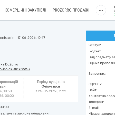
КОМЕРЦІЙНІ ЗАКУПІВЛІ
PROZORRO.ПРОДАЖІ
ніх змін - 17-06-2026, 10:47
Статус:
Бюджет:
Вид предмету за
Оцінка пропозиц
/
на DoZorro
6-06-17-002052-a
Замовник:
 пропозицій
Період аукціонів
ЄДРПОУ:
ться
Очікується
Сайт:
6, 10:50
з
25-06-2026, 11:22
6, 00:00
Контактна особ
Телефон:
00:00
E-mail:
тувальне та захисне обладнання
Місцезнаходжен