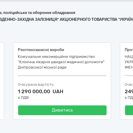
не, поліцейське та оборонне обладнання
 "ПІВДЕННО-ЗАХІДНА ЗАЛІЗНИЦЯ" АКЦІОНЕРНОГО ТОВАРИСТВА "УКРАЇ
Рентгенозахисні вироби
Про
Комунальне некомерційне підприємство
НАЦ
"Клінічна лікарня швидкої медичної допомоги"
УКР
Дніпровської міської ради
ІМЕН
Очікувана вартість
Очік
1 290 000,00 UAH
24
з ПДВ
з П
Дивитись