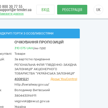
0 800 30 77 55
support@e-tender.ua
ВХІД
РЕЄСТРАЦІЯ
UK
Замовити дзвінок
ВІДКРИТІ ТОРГИ З ОСОБЛИВОСТЯМИ
ОЧІКУВАННЯ ПРОПОЗИЦІЙ
310 075
UAH
(без ПДВ)
купівлі:
Товари
ій:
За вартістю придбання
РЕГІОНАЛЬНА ФІЛІЯ "ПІВДЕННО-ЗАХІДНА
ЗАЛІЗНИЦЯ" АКЦІОНЕРНОГО
ТОВАРИСТВА "УКРАЇНСЬКА ЗАЛІЗНИЦЯ"
40081221
Досьє YouControl
http://swrailway.gov.ua/
а:
Володимир Вигівський
380443096911
vegovskij@sw.uz.gov.ua
ня:
Україна