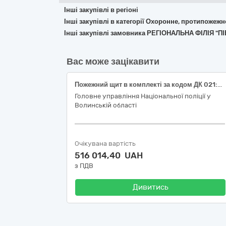
Інші закупівлі в регіоні
Інші закупівлі в категорії Охоронне, протипожеж
Інші закупівлі замовника РЕГІОНАЛЬНА ФІЛІЯ
Вас може зацікавити
Пожежний щит в комплекті за кодом ДК 021:2015 - 35110000-8 — Протипожежне, рятувальне та захисне обладнання (35111000-5)
Головне управління Національної поліції у
Волинській області
Очікувана вартість
516 014,40 UAH
з ПДВ
Дивитись