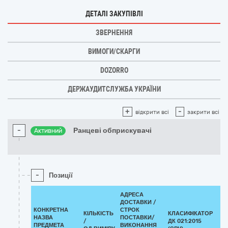
ДЕТАЛІ ЗАКУПІВЛІ
ЗВЕРНЕННЯ
ВИМОГИ/СКАРГИ
DOZORRO
ДЕРЖАУДИТСЛУЖБА УКРАЇНИ
+
-
відкрити всі
закрити всі
-
Ранцеві обприскувачі
Активний
-
Позиції
АДРЕСА
ДОСТАВКИ /
КОНКРЕТНА
СТРОК
КІЛЬКІСТЬ
КЛАСИФІКАТОР
НАЗВА
ПОСТАВКИ/
/
ДК 021:2015
К
ПРЕДМЕТА
ВИКОНАННЯ