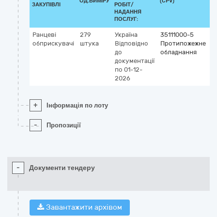
ОД.ВИМІРУ
(CPV)
ЗАКУПІВЛІ
РОБІТ/
НАДАННЯ
ПОСЛУГ:
Ранцеві
279
Україна
35111000-5
обприскувачі
штука
Відповідно
Протипожежне
до
обладнання
документації
по 01-12-
2026
+
Інформація по лоту
-
Пропозиції
-
Документи тендеру
Завантажити архівом