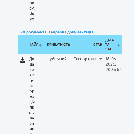
во
ру.
do
cx
Тип документа: Тендерна документація
ДАТА
ФАЙЛ
ПРИВАТНІСТЬ
СТАН
ТА
ЧАС
До
публічний
Експортовано:
16-06-
да
2026,
то
20:36:54
к 3
Ін
ф
ор
ма
ція
пр
о у
ча
сн
ик