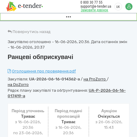
0 800 30 77 55
support@e-tender.ua
UK
Замовити дзвінок
Повернутись назад
Закупівлю оголошено - 16-06-2026, 20:36. Дата останніх змін
- 16-06-2026, 20:37
Ранцеві обприскувачі
Оголошення про проведення.pdf
Закупівля:
UA-2026-06-16-014362-a
/
на ProZorro
/
на DoZorro
Рядок плану закупівлі та обґрунтування:
UA-P-2026-06-16-
017419-a
Період уточнень
Період подачі
Аукціон
Триває
пропозицій
Очікується
з 16-06-2026,
Триває
з
26-06-2026,
20:36
з 16-06-2026,
15:43
по 23-06-2026,
20:36