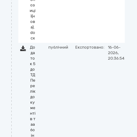
оз
иці
ї(н
ов
а).
do
cx
До
публічний
Експортовано:
16-06-
да
2026,
то
20:36:54
к 5
до
ТД
Пе
ре
лік
до
ку
ме
нті
в т
аа
бо
ін