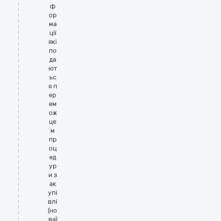
ф
ор
ма
ції
які
по
да
ют
ьс
я п
ер
ем
ож
це
м
пр
оц
ед
ур
и з
ак
упі
влі
(но
ва)