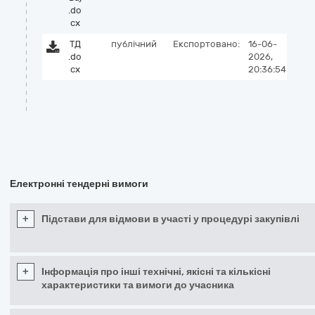
.do
cx
ТД
публічний
Експортовано:
16-06-
.do
2026,
cx
20:36:54
Електронні тендерні вимоги
+
Підстави для відмови в участі у процедурі закупівлі
+
Інформація про інші технічні, якісні та кількісні
характеристики та вимоги до учасника