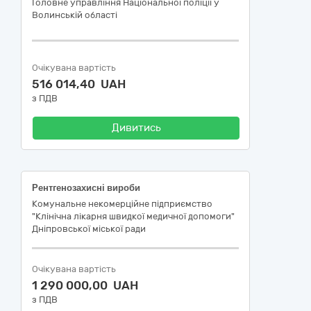
Головне управління Національної поліції у
Волинській області
Очікувана вартість
516 014,40 UAH
з ПДВ
Дивитись
Рентгенозахисні вироби
Комунальне некомерційне підприємство
"Клінічна лікарня швидкої медичної допомоги"
Дніпровської міської ради
Очікувана вартість
1 290 000,00 UAH
з ПДВ