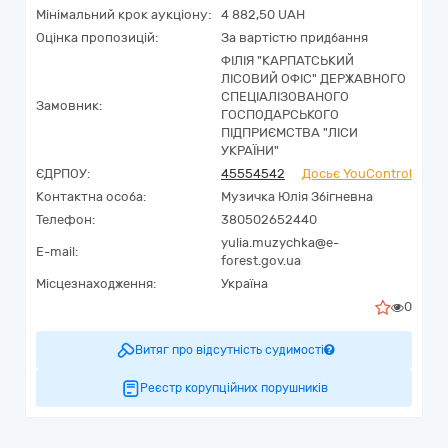
Мінімальний крок аукціону:
4 882,50 UAH
Оцінка пропозицій:
За вартістю придбання
ФІЛІЯ "КАРПАТСЬКИЙ
ЛІСОВИЙ ОФІС" ДЕРЖАВНОГО
СПЕЦІАЛІЗОВАНОГО
Замовник:
ГОСПОДАРСЬКОГО
ПІДПРИЄМСТВА "ЛІСИ
УКРАЇНИ"
ЄДРПОУ:
45554542
Досьє YouControl
Контактна особа:
Музичка Юлія Збігневна
Телефон:
380502652440
yulia.muzychka@e-
E-mail:
forest.gov.ua
Місцезнаходження:
Україна
0
Витяг про відсутність судимості
Реєстр корупційних порушників