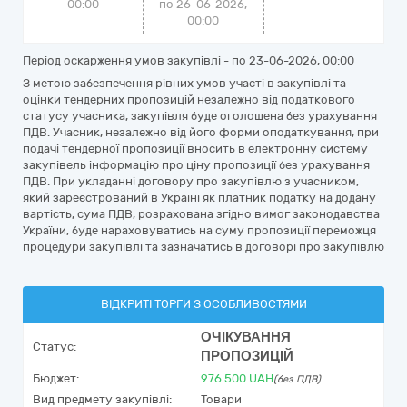
00:00
по 26-06-2026,
00:00
Період оскарження умов закупівлі - по
23-06-2026, 00:00
З метою забезпечення рівних умов участі в закупівлі та
оцінки тендерних пропозицій незалежно від податкового
статусу учасника, закупівля буде оголошена без урахування
ПДВ. Учасник, незалежно від його форми оподаткування, при
подачі тендерної пропозиції вносить в електронну систему
закупівель інформацію про ціну пропозиції без урахування
ПДВ. При укладанні договору про закупівлю з учасником,
який зареєстрований в Україні як платник податку на додану
вартість, сума ПДВ, розрахована згідно вимог законодавства
України, буде нараховуватись на суму пропозиції переможця
процедури закупівлі та зазначатись в договорі про закупівлю
ВІДКРИТІ ТОРГИ З ОСОБЛИВОСТЯМИ
ОЧІКУВАННЯ
Статус:
ПРОПОЗИЦІЙ
Бюджет:
976 500
UAH
(без ПДВ)
Вид предмету закупівлі:
Товари