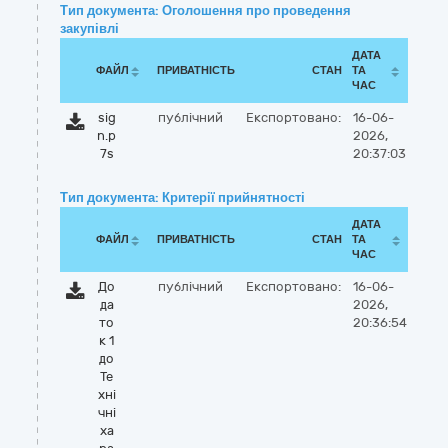
Тип документа: Оголошення про проведення
закупівлі
ДАТА
ФАЙЛ
ПРИВАТНІСТЬ
СТАН
ТА
ЧАС
sig
публічний
Експортовано:
16-06-
n.p
2026,
7s
20:37:03
Тип документа: Критерії прийнятності
ДАТА
ФАЙЛ
ПРИВАТНІСТЬ
СТАН
ТА
ЧАС
До
публічний
Експортовано:
16-06-
да
2026,
то
20:36:54
к 1
до
Те
хні
чні
ха