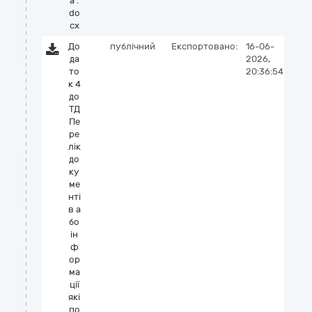
а .
do
cx
До
публічний
Експортовано:
16-06-
да
2026,
то
20:36:54
к 4
до
ТД
Пе
ре
лік
до
ку
ме
нті
в а
бо
ін
ф
ор
ма
ції
які
по