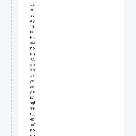
да
ют
ьс
я у
ча
сн
ик
ом
пр
оц
ед
ур
и з
ак
упі
влі
у с
кл
аді
те
нд
ер
ної
пр
оп