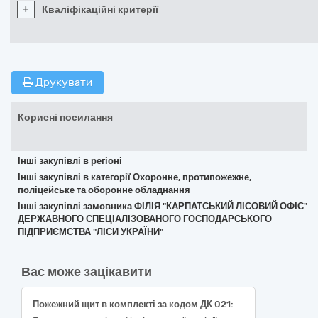
+
Кваліфікаційні критерії
Друкувати
Корисні посилання
Інші закупівлі в регіоні
Інші закупівлі в категорії Охоронне, протипожежне,
поліцейське та оборонне обладнання
Інші закупівлі замовника ФІЛІЯ "КАРПАТСЬКИЙ ЛІСОВИЙ ОФІС"
ДЕРЖАВНОГО СПЕЦІАЛІЗОВАНОГО ГОСПОДАРСЬКОГО
ПІДПРИЄМСТВА "ЛІСИ УКРАЇНИ"
Вас може зацікавити
Пожежний щит в комплекті за кодом ДК 021:2015 - 35110000-8 — Протипожежне, рятувальне та захисне обладнання (35111000-5)