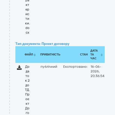
ра
кт
ер
ис
ти
ки.
do
cx
Тип документа: Проект договору
ДАТА
ФАЙЛ
ПРИВАТНІСТЬ
СТАН
ТА
ЧАС
До
публічний
Експортовано:
16-06-
да
2026,
то
20:36:54
к 2
до
ТД.
Пр
оє
кт
До
го