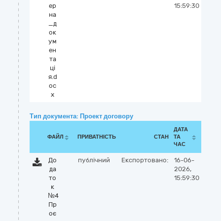
ер
15:59:30
на
_д
ок
ум
ен
та
ці
я.d
oc
x
Тип документа: Проект договору
ДАТА
ФАЙЛ
ПРИВАТНІСТЬ
СТАН
ТА
ЧАС
До
публічний
Експортовано:
16-06-
да
2026,
то
15:59:30
к
№4
Пр
оє