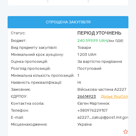
СПРОЩЕНА ЗАКУПІВЛЯ
ПЕРІОД УТОЧНЕНЬ
Статус:
Бюджет:
240 599,99
UAH
(без ПДВ)
Вид предмету закупівлі:
Товари
Мінімальний крок аукціону:
1 203 UAH
Оцінка пропозицій:
За вартістю придбання
Розгляд пропозицій:
Поступовий
Мінімальна кількість пропозицій:
1
Наявність прекваліфікації:
Ні
Замовник:
Військова частина А2227
ЄДРПОУ:
26614923
Досьє YouControl
Контактна особа:
Євген Мартинюк
Телефон:
+380976229107
E-mail:
a2227_zakup@post.mil.gov.ua
Місцезнаходження:
Україна
0