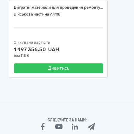
Витратні матеріали для проведення ремонту екскаватора-навантажувача JCB 4СХ SITEMASTER, VIN JCB4СХ4WHS3442292, який перебуває на гарантійному терміні
Військова частина А4118
Очікувана вартість
1 497 356,50 UAH
без ПДВ
Дивитись
СЛІДКУЙТЕ ЗА НАМИ: