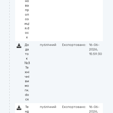
но
ва
пр
оп
оз
иці
я.d
oc
x
До
публічний
Експортовано:
16-06-
да
2026,
то
15:59:30
к
№3
Те
хні
чні
ви
мо
ги.
do
cx
Те
публічний
Експортовано:
16-06-
нд
2026,