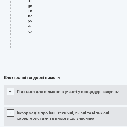
кт
до
го
во
ру.
do
cx
Електронні тендерні вимоги
+
Підстави для відмови в участі у процедурі закупівлі
+
Інформація про інші технічні, якісні та кількісні
характеристики та вимоги до учасника