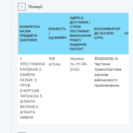
-
Позиції
АДРЕСА
ДОСТАВКИ /
КОНКРЕТНА
СТРОК
КІЛЬКІСТЬ
КЛАСИФІКАТОР
НАЗВА
ПОСТАВКИ/
/
ДК 021:2015
КЛА
ПРЕДМЕТА
ВИКОНАННЯ
ОД.ВИМІРУ
(CPV)
ЗАКУПІВЛІ
РОБІТ/
НАДАННЯ
ПОСЛУГ:
1.
108
Україна
35420000-4
ХРЕСТОВИНА
штука
по 31-08-
Частини
КАРДАНА 2.
2026
транспортних
КАМЕРА
засобів
ГАЛЬМ. З
військового
ПРУЖ.
призначення
ЕНЕРГОАК.
ТИП24/24 3.
ШТАНГА
ВЕРХНЯ 4.
ШТАНГА
НИЖНЯ