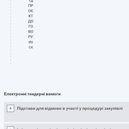
ТД
ПР
ОЄ
КТ
ДО
ГО
ВО
РУ.
do
cx
Електронні тендерні вимоги
+
Підстави для відмови в участі у процедурі закупівлі