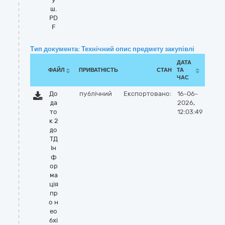
ш.
PD
F
Тип документа: Технічний опис предмету закупівлі
ДАТА
ФАЙЛ
ПРИВАТНІСТЬ
СТАН
ТА
ЧАС
До
публічний
Експортовано:
16-06-
да
2026,
то
12:03:49
к 2
до
ТД
Ін
ф
ор
ма
ція
пр
о н
ео
бхі