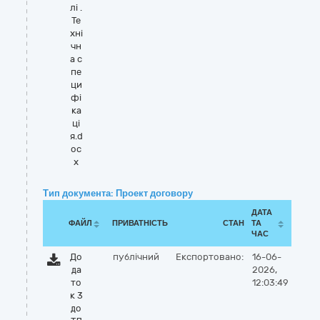
лі .
Те
хні
чн
а с
пе
ци
фі
ка
ці
я.d
oc
x
Тип документа: Проект договору
ДАТА
ФАЙЛ
ПРИВАТНІСТЬ
СТАН
ТА
ЧАС
До
публічний
Експортовано:
16-06-
да
2026,
то
12:03:49
к 3
до