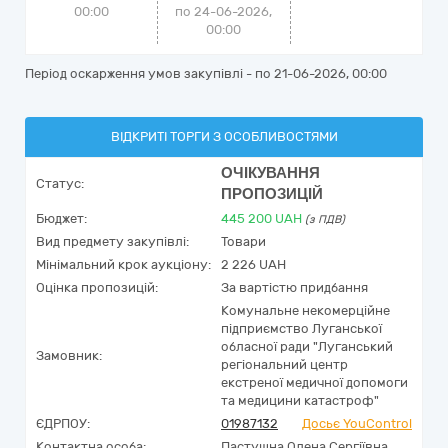
00:00
по 24-06-2026,
00:00
Період оскарження умов закупівлі - по
21-06-2026, 00:00
ВІДКРИТІ ТОРГИ З ОСОБЛИВОСТЯМИ
ОЧІКУВАННЯ
Статус:
ПРОПОЗИЦІЙ
Бюджет:
445 200
UAH
(з ПДВ)
Вид предмету закупівлі:
Товари
Мінімальний крок аукціону:
2 226 UAH
Оцінка пропозицій:
За вартістю придбання
Комунальне некомерційне
підприємство Луганської
обласної ради "Луганський
Замовник:
регіональний центр
екстреної медичної допомоги
та медицини катастроф"
ЄДРПОУ:
01987132
Досьє YouControl
Контактна особа:
Пастушна Олена Сергіївна