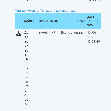
Тип документа: Тендерна документація
ДАТА
ФАЙЛ
ПРИВАТНІСТЬ
СТАН
ТА
ЧАС
До
публічний
Експортовано:
16-06-
да
2026,
то
12:03:49
к 1
то
ТД
Пе
ре
лік
до
ку
ме
нті
в т
а_
аб
о і
н