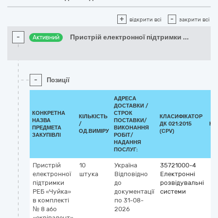
+
-
відкрити всі
закрити всі
-
Пристрій електронної підтримки
...
Активний
-
Позиції
АДРЕСА
ДОСТАВКИ /
КОНКРЕТНА
СТРОК
КІЛЬКІСТЬ
КЛАСИФІКАТОР
НАЗВА
ПОСТАВКИ/
/
ДК 021:2015
КЛ
ПРЕДМЕТА
ВИКОНАННЯ
ОД.ВИМІРУ
(CPV)
ЗАКУПІВЛІ
РОБІТ/
НАДАННЯ
ПОСЛУГ:
Пристрій
10
Україна
35721000-4
електронної
штука
Відповідно
Електронні
підтримки
до
розвідувальні
РЕБ «Чуйка»
документації
системи
в комплекті
по 31-08-
№ 8 або
2026
«еквівалент»