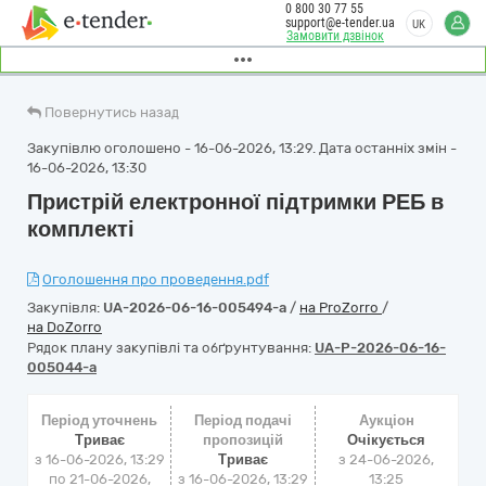
0 800 30 77 55
support@e-tender.ua
UK
Замовити дзвінок
Повернутись назад
Закупівлю оголошено - 16-06-2026, 13:29. Дата останніх змін -
16-06-2026, 13:30
Пристрій електронної підтримки РЕБ в
комплекті
Оголошення про проведення.pdf
Закупівля:
UA-2026-06-16-005494-a
/
на ProZorro
/
на DoZorro
Рядок плану закупівлі та обґрунтування:
UA-P-2026-06-16-
005044-a
Період уточнень
Період подачі
Аукціон
Триває
пропозицій
Очікується
з 16-06-2026, 13:29
Триває
з
24-06-2026,
по 21-06-2026,
з 16-06-2026, 13:29
13:25