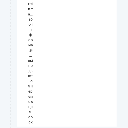
нті
в т
а_
аб
о і
н
ф
ор
ма
ції
_
які
по
да
ют
ьс
я П
ер
ем
ож
це
м.
do
cx