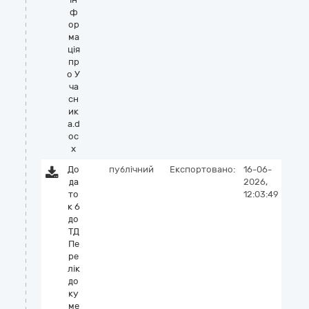
ф
ор
ма
ція
пр
о У
ча
сн
ик
а.d
oc
x
До
публічний
Експортовано:
16-06-
да
2026,
то
12:03:49
к 6
до
ТД
Пе
ре
лік
до
ку
ме