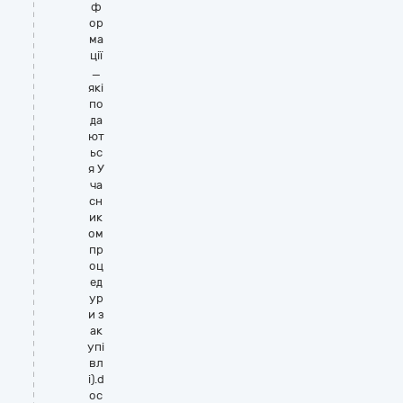
ф
ор
ма
ції
_
які
по
да
ют
ьс
я У
ча
сн
ик
ом
пр
оц
ед
ур
и з
ак
упі
вл
і).d
oc