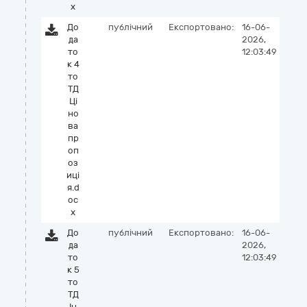
x
До
публічний
Експортовано:
16-06-
да
2026,
то
12:03:49
к 4
то
ТД
Ці
но
ва
пр
оп
оз
иці
я.d
oc
x
До
публічний
Експортовано:
16-06-
да
2026,
то
12:03:49
к 5
то
ТД
Ін