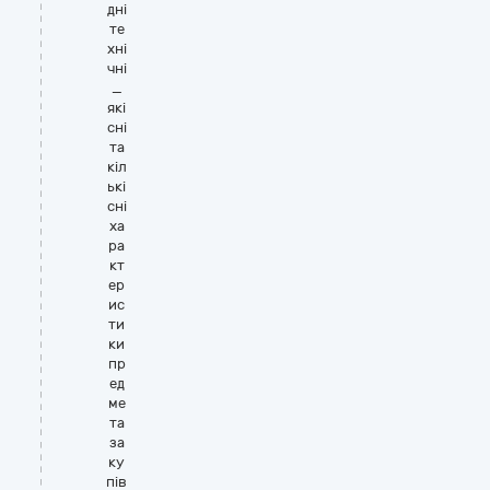
дні
те
хні
чні
_
які
сні
та
кіл
ькі
сні
ха
ра
кт
ер
ис
ти
ки
пр
ед
ме
та
за
ку
пів