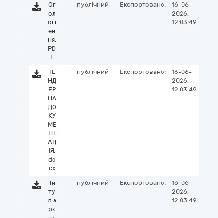
Ог
публічний
Експортовано:
16-06-
ол
2026,
ош
12:03:49
ен
ня.
PD
F
ТЕ
публічний
Експортовано:
16-06-
НД
2026,
ЕР
12:03:49
НА
ДО
КУ
МЕ
НТ
АЦ
ІЯ.
do
cx
Ти
публічний
Експортовано:
16-06-
ту
2026,
л.а
12:03:49
рк
у