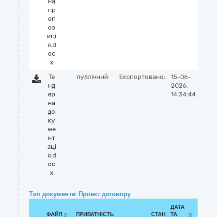
на
пр
оп
оз
иці
я.d
oc
x
Те
публічний
Експортовано:
15-06-
нд
2026,
ер
14:34:44
на
до
ку
ме
нт
аці
я.d
oc
x
Тип документа: Проект договору
ДАТА
ФАЙЛ
ПРИВАТНІСТЬ
СТАН
ТА