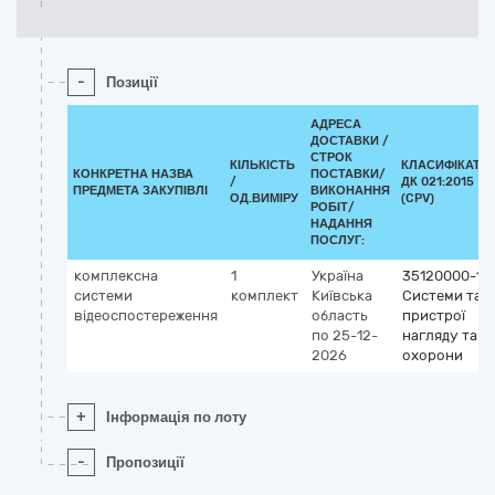
-
Позиції
АДРЕСА
ДОСТАВКИ /
СТРОК
КІЛЬКІСТЬ
КЛАСИФІКАТО
КОНКРЕТНА НАЗВА
ПОСТАВКИ/
/
ДК 021:2015
ПРЕДМЕТА ЗАКУПІВЛІ
ВИКОНАННЯ
ОД.ВИМІРУ
(CPV)
РОБІТ/
НАДАННЯ
ПОСЛУГ:
комплексна
1
Україна
35120000-1
системи
комплект
Київська
Системи та
відеоспостереження
область
пристрої
по 25-12-
нагляду та
2026
охорони
+
Інформація по лоту
-
Пропозиції