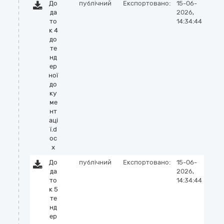
До
публічний
Експортовано:
15-06-
да
2026,
то
14:34:44
к 4
до
те
нд
ер
ної
до
ку
ме
нт
аці
ї.d
oc
x
До
публічний
Експортовано:
15-06-
да
2026,
то
14:34:44
к 5
те
нд
ер