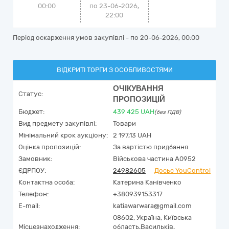
00:00
по 23-06-2026,
22:00
Період оскарження умов закупівлі - по
20-06-2026, 00:00
ВІДКРИТІ ТОРГИ З ОСОБЛИВОСТЯМИ
ОЧІКУВАННЯ
Статус:
ПРОПОЗИЦІЙ
Бюджет:
439 425
UAH
(без ПДВ)
Вид предмету закупівлі:
Товари
Мінімальний крок аукціону:
2 197,13 UAH
Оцінка пропозицій:
За вартістю придбання
Замовник:
Військова частина А0952
ЄДРПОУ:
24982605
Досьє YouControl
Контактна особа:
Катерина Канівченко
Телефон:
+380939153317
E-mail:
katiawarwara@gmail.com
08602,
Україна
,
Київська
Місцезнаходження:
область,
Васильків,