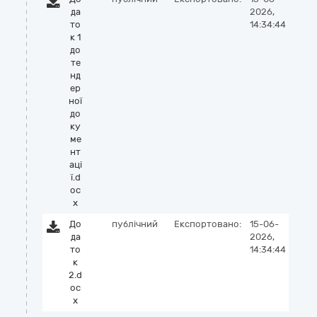
да
2026,
то
14:34:44
к 1
до
те
нд
ер
ної
до
ку
ме
нт
аці
ї.d
oc
x
До
публічний
Експортовано:
15-06-
да
2026,
то
14:34:44
к
2.d
oc
x