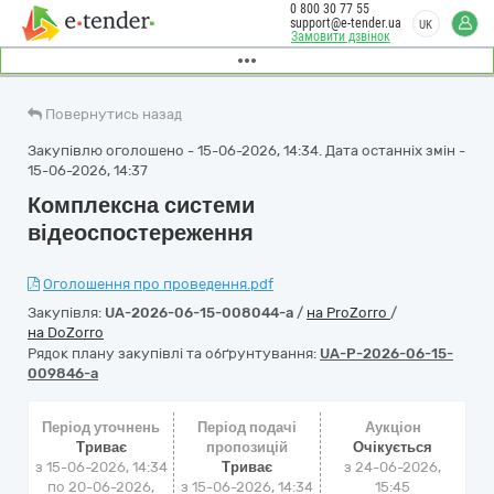
0 800 30 77 55
support@e-tender.ua
UK
Замовити дзвінок
Повернутись назад
Закупівлю оголошено - 15-06-2026, 14:34. Дата останніх змін -
15-06-2026, 14:37
Комплексна системи
відеоспостереження
Оголошення про проведення.pdf
Закупівля:
UA-2026-06-15-008044-a
/
на ProZorro
/
на DoZorro
Рядок плану закупівлі та обґрунтування:
UA-P-2026-06-15-
009846-a
Період уточнень
Період подачі
Аукціон
Триває
пропозицій
Очікується
з 15-06-2026, 14:34
Триває
з
24-06-2026,
по 20-06-2026,
з 15-06-2026, 14:34
15:45