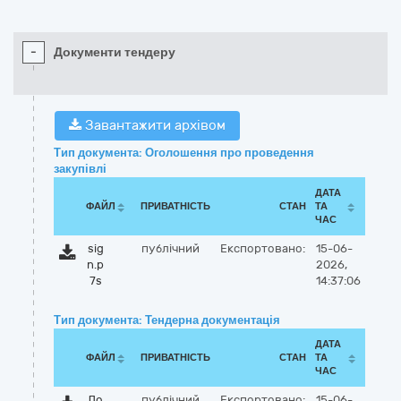
-
Документи тендеру
Завантажити архівом
Тип документа: Оголошення про проведення
закупівлі
ДАТА
ФАЙЛ
ПРИВАТНІСТЬ
СТАН
ТА
ЧАС
sig
публічний
Експортовано:
15-06-
n.p
2026,
7s
14:37:06
Тип документа: Тендерна документація
ДАТА
ФАЙЛ
ПРИВАТНІСТЬ
СТАН
ТА
ЧАС
До
публічний
Експортовано:
15-06-