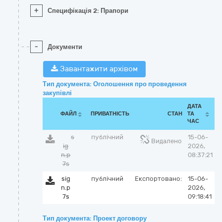
+
Специфікація 2: Прапори
-
Документи
Завантажити архівом
Тип документа: Оголошення про проведення
закупівлі
ДАТА
ФАЙЛ
ПРИВАТНІСТЬ
СТАН
ТА
ЧАС
s
публічний
15-06-
Видалено
ig
2026,
n.p
08:37:21
7s
sig
публічний
Експортовано:
15-06-
n.p
2026,
7s
09:18:41
Тип документа: Проект договору