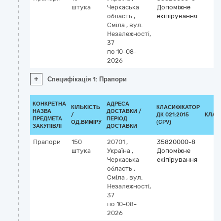
штука
Черкаська
Допоміжне
область
,
екіпірування
Сміла
,
вул.
Незалежності,
37
по 10-08-
2026
+
Специфікація 1: Прапори
КОНКРЕТНА
АДРЕСА
КІЛЬКІСТЬ
КЛАСИФІКАТОР
НАЗВА
ДОСТАВКИ /
/
ДК 021:2015
КЛАС
ПРЕДМЕТА
ПЕРІОД
ОД.ВИМІРУ
(CPV)
ЗАКУПІВЛІ
ДОСТАВКИ
Прапори
150
20701
,
35820000-8
штука
Україна
,
Допоміжне
Черкаська
екіпірування
область
,
Сміла
,
вул.
Незалежності,
37
по 10-08-
2026