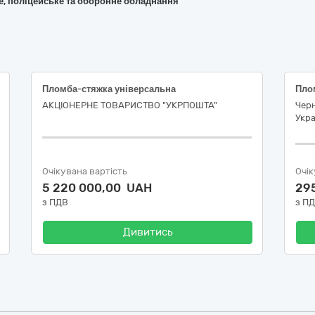
не, поліцейське та оборонне обладнання
Пломба-стяжка універсальна
Пло
АКЦІОНЕРНЕ ТОВАРИСТВО "УКРПОШТА"
Черн
Укра
Очікувана вартість
Очік
5 220 000,00 UAH
29
з ПДВ
з П
Дивитись