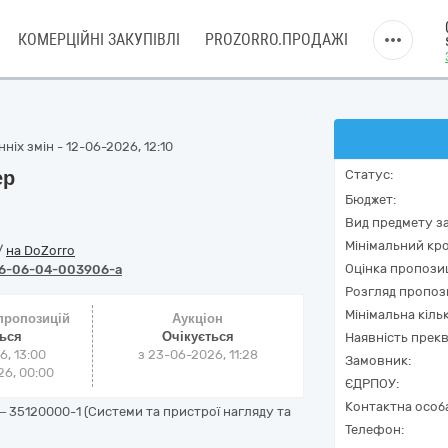
КОМЕРЦІЙНІ ЗАКУПІВЛІ
PROZORRO.ПРОДАЖІ
ніх змін - 12-06-2026, 12:10
ер
Статус:
Бюджет:
Вид предмету за
Мінімальний кро
/
на DoZorro
Оцінка пропозиц
6-06-04-003906-a
Розгляд пропоз
Мінімальна кіль
 пропозицій
Аукціон
ться
Очікується
Наявність прекв
6, 13:00
з
23-06-2026, 11:28
Замовник:
6, 00:00
ЄДРПОУ:
Контактна особ
– 35120000-1 (Системи та пристрої нагляду та
Телефон: