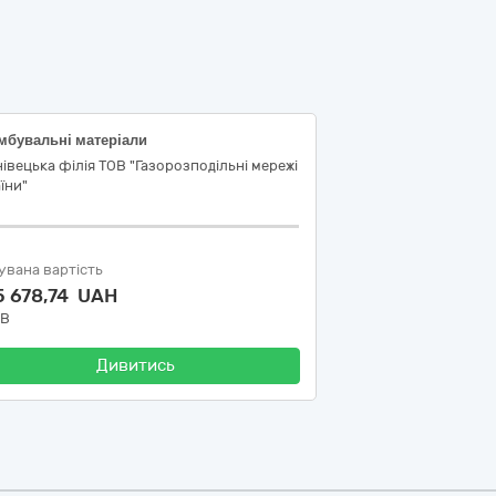
мбувальні матеріали
івецька філія ТОВ "Газорозподільні мережі
їни"
увана вартість
5 678,74 UAH
ДВ
Дивитись