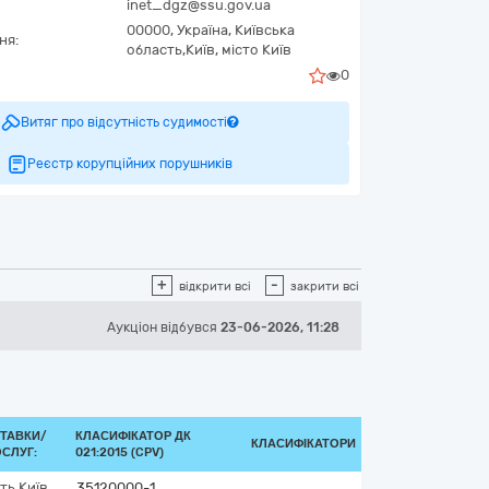
inet_dgz@ssu.gov.ua
00000,
Україна
,
Київська
ня:
область,
Київ,
місто Київ
0
Витяг про відсутність судимості
Реєстр корупційних порушників
+
-
відкрити всі
закрити всі
Аукціон відбувся
23-06-2026, 11:28
ТАВКИ/
КЛАСИФІКАТОР ДК
КЛАСИФІКАТОРИ
СЛУГ:
021:2015 (CPV)
сть
Київ
35120000-1