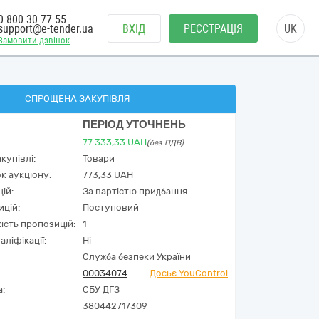
0 800 30 77 55
support@e-tender.ua
ВХІД
РЕЄСТРАЦІЯ
UK
Замовити дзвінок
СПРОЩЕНА ЗАКУПІВЛЯ
ПЕРІОД УТОЧНЕНЬ
77 333,33
UAH
(без ПДВ)
купівлі:
Товари
к аукціону:
773,33 UAH
ій:
За вартістю придбання
ицій:
Поступовий
кість пропозицій:
1
аліфікації:
Ні
Служба безпеки України
00034074
Досьє YouControl
а:
СБУ ДГЗ
380442717309