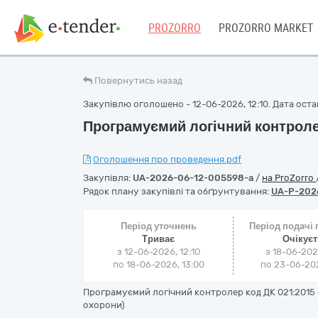
PROZORRO
PROZORRO MARKET
Повернутись назад
Закупівлю оголошено - 12-06-2026, 12:10. Дата остан
Програмуємий логічний контрол
Оголошення про проведення.pdf
Закупівля:
UA-2026-06-12-005598-a
/
на ProZorro
Рядок плану закупівлі та обґрунтування:
UA-P-202
Період уточнень
Період подачі
Триває
Очікує
з 12-06-2026, 12:10
з 18-06-202
по 18-06-2026, 13:00
по 23-06-202
Програмуємий логічний контролер код ДК 021:2015 
охорони)