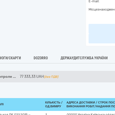
E-mail:
Місцезнаходжен
МОГИ/СКАРГИ
DOZORRO
ДЕРЖАУДИТСЛУЖБА УКРАЇНИ
нтроле
...
77 333,33
UAH
(без ПДВ)
КІЛЬКІСТЬ /
АДРЕСА ДОСТАВКИ /
СТРОК ПОС
ВЛІ
ОД.ВИМІРУ
ВИКОНАННЯ РОБІТ/НАДАННЯ ПО
 код ДК 021:2015 –
1
00000
Україна
Київська обла