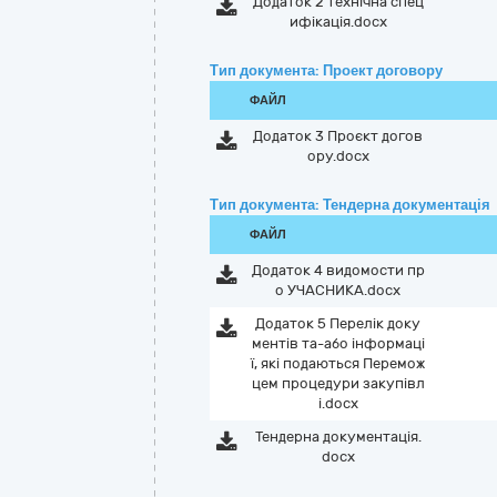
Додаток 2 технічна спец
ифікація.docx
Тип документа: Проект договору
ФАЙЛ
Додаток 3 Проєкт догов
ору.docx
Тип документа: Тендерна документація
ФАЙЛ
Додаток 4 видомости пр
о УЧАСНИКА.docx
Додаток 5 Перелік доку
ментів та-або інформаці
ї, які подаються Перемож
цем процедури закупівл
і.docx
Тендерна документація.
docx