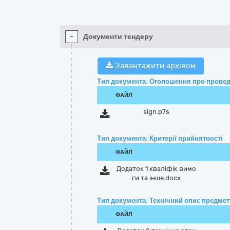
-
Документи тендеру
Завантажити архівом
Тип документа: Оголошення про провед
ФАЙЛ
sign.p7s
Тип документа: Критерії прийнятності
ФАЙЛ
Додаток 1 кваліфік вимо
ги та інше.docx
Тип документа: Технічний опис предмету
ФАЙЛ