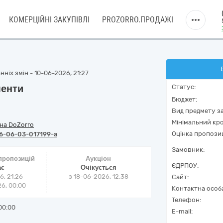
КОМЕРЦІЙНІ ЗАКУПІВЛІ
PROZORRO.ПРОДАЖІ
ніх змін - 10-06-2026, 21:27
менти
Статус:
Бюджет:
Вид предмету за
Мінімальний кро
на DoZorro
Оцінка пропозиц
6-06-03-017199-a
Замовник:
 пропозицій
Аукціон
ЄДРПОУ:
ає
Очікується
6, 21:26
з
18-06-2026, 12:38
Сайт:
6, 00:00
Контактна особ
Телефон:
00:00
E-mail: