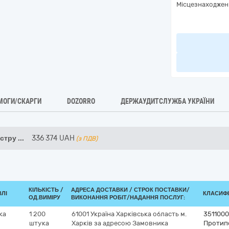
Місцезнаходжен
МОГИ/СКАРГИ
DOZORRO
ДЕРЖАУДИТСЛУЖБА УКРАЇНИ
нстру
...
336 374
UAH
(з ПДВ)
КІЛЬКІСТЬ /
АДРЕСА ДОСТАВКИ /
СТРОК ПОСТАВКИ/
ВЛІ
КЛАСИФІК
ОД.ВИМІРУ
ВИКОНАННЯ РОБІТ/НАДАННЯ ПОСЛУГ:
ка
1 200
61001
Україна
Харківська область
м.
351100
штука
Харків
за адресою Замовника
Протипо