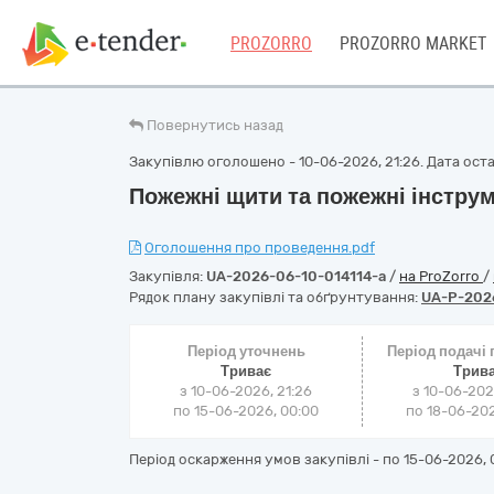
PROZORRO
PROZORRO MARKET
Повернутись назад
Закупівлю оголошено - 10-06-2026, 21:26. Дата остан
Пожежні щити та пожежні інстру
Оголошення про проведення.pdf
Закупівля:
UA-2026-06-10-014114-a
/
на ProZorro
/
Рядок плану закупівлі та обґрунтування:
UA-P-202
Період уточнень
Період подачі
Триває
Трив
з 10-06-2026, 21:26
з 10-06-202
по 15-06-2026, 00:00
по 18-06-202
Період оскарження умов закупівлі - по
15-06-2026, 