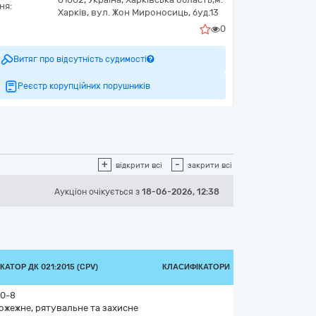
ня:
Харків,
вул. Жон Мироносиць, буд.13
0
Витяг про відсутність судимості
Реєстр корупційних порушників
+
-
відкрити всі
закрити всі
Аукціон
очікується
з
18-06-2026, 12:38
АТОР ДК 021:2015 (CPV)
КЛАСИФІКАТОРИ
00-8
жежне, рятувальне та захисне