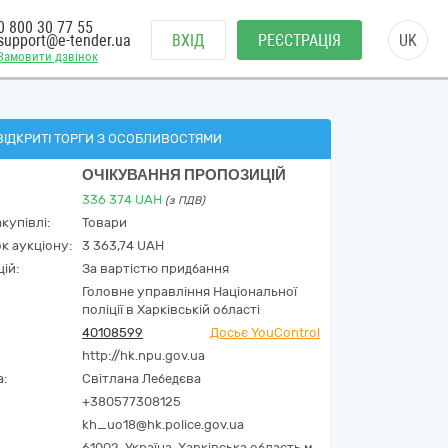
0 800 30 77 55
support@e-tender.ua
ВХІД
РЕЄСТРАЦІЯ
UK
Замовити дзвінок
ВІДКРИТІ ТОРГИ З ОСОБЛИВОСТЯМИ
ОЧІКУВАННЯ ПРОПОЗИЦІЙ
336 374
UAH
(з ПДВ)
купівлі:
Товари
к аукціону:
3 363,74 UAH
ій:
За вартістю придбання
Головне управління Національної
поліції в Харківській області
40108599
Досьє YouControl
http://hk.npu.gov.ua
а:
Світлана Лебедєва
+380577308125
kh_uo18@hk.police.gov.ua
61002,
Україна
,
Харківська область,
м.