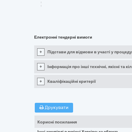
Електронні тендерні вимоги
+
Підстави для відмови в участі у процеду
+
Інформація про інші технічні, якісні та 
+
Кваліфікаційні критерії
Друкувати
Корисні посилання
Інші закупівлі в регіоні Харківська область