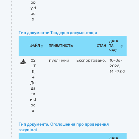
ор
у.d
oc
x
Тип документа: Тендерна документація
ДАТА
ФАЙЛ
ПРИВАТНІСТЬ
СТАН
ТА
ЧАС
02
публічний
Експортовано:
10-06-
_Т
2026,
Д
14:47:02
+
До
да
тк
и.d
oc
x
Тип документа: Оголошення про проведення
закупівлі
ДАТА