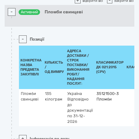
+
-
відкрити всі
закрити всі
-
Пломби свинцеві
Активний
-
Позиції
АДРЕСА
ДОСТАВКИ /
КОНКРЕТНА
СТРОК
КІЛЬКІСТЬ
КЛАСИФІКАТОР
НАЗВА
ПОСТАВКИ/
/
ДК 021:2015
КЛАСИ
ПРЕДМЕТА
ВИКОНАННЯ
ОД.ВИМІРУ
(CPV)
ЗАКУПІВЛІ
РОБІТ/
НАДАННЯ
ПОСЛУГ:
Пломби
135
Україна
35121500-3
свинцеві
кілограм
Відповідно
Пломби
до
документації
по 31-12-
2026
+
Інформація по лоту