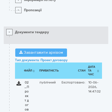
-
Пропозиції
-
Документи тендеру
Завантажити архівом
Тип документа: Проект договору
ДАТА
ФАЙЛ
ПРИВАТНІСТЬ
СТАН
ТА
ЧАС
02
публічний
Експортовано:
10-06-
_П
2026,
ро
14:47:02
єк
т д
ог
ов