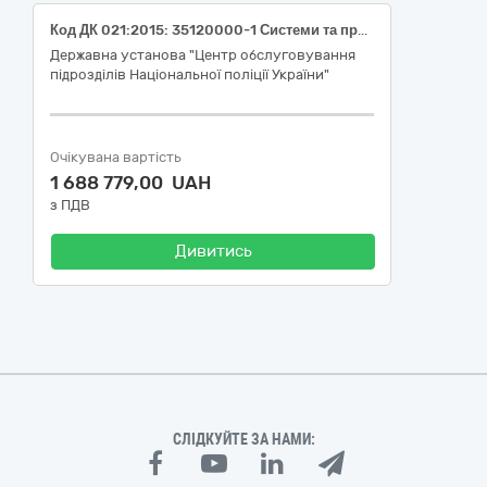
Код ДК 021:2015: 35120000-1 Системи та пристрої нагляду та охорони (Система контролю управління доступом (СКУД))
Державна установа "Центр обслуговування
підрозділів Національної поліції України"
Очікувана вартість
1 688 779,00 UAH
з ПДВ
Дивитись
СЛІДКУЙТЕ ЗА НАМИ: