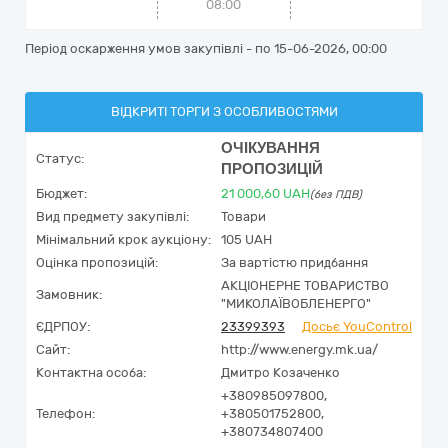
08:00
Період оскарження умов закупівлі - по
15-06-2026, 00:00
ВІДКРИТІ ТОРГИ З ОСОБЛИВОСТЯМИ
ОЧІКУВАННЯ
Статус:
ПРОПОЗИЦІЙ
Бюджет:
21 000,60
UAH
(без ПДВ)
Вид предмету закупівлі:
Товари
Мінімальний крок аукціону:
105 UAH
Оцінка пропозицій:
За вартістю придбання
АКЦІОНЕРНЕ ТОВАРИСТВО
Замовник:
"МИКОЛАЇВОБЛЕНЕРГО"
ЄДРПОУ:
23399393
Досьє YouControl
Сайт:
http://www.energy.mk.ua/
Контактна особа:
Дмитро Козаченко
+380985097800,
Телефон:
+380501752800,
+380734807400