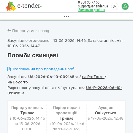
0 800 30 77 55
support@e-tender.ua
UK
Замовити дзвінок
Повернутись назад
Закупівлю оголошено - 10-06-2026, 14:46. Дата останніх змін -
10-06-2026, 14:47
Пломби свинцеві
Оголошення про проведення.pdf
Закупівля:
UA-2026-06-10-009168-a
/
на ProZorro
/
на DoZorro
Рядок плану закупівлі та обґрунтування:
UA-P-2026-06-10-
011418-a
Період уточнень
Період подачі
Аукціон
Триває
пропозицій
Очікується
з 10-06-2026, 14:46
Триває
з
19-06-2026, 12:48
по 15-06-2026,
з 10-06-2026, 14:46
00:00
по 18-06-2026,