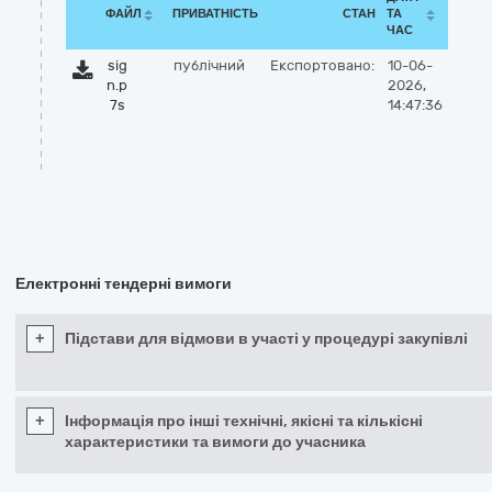
ФАЙЛ
ПРИВАТНІСТЬ
СТАН
ТА
ЧАС
sig
публічний
Експортовано:
10-06-
n.p
2026,
7s
14:47:36
Електронні тендерні вимоги
+
Підстави для відмови в участі у процедурі закупівлі
+
Інформація про інші технічні, якісні та кількісні
характеристики та вимоги до учасника