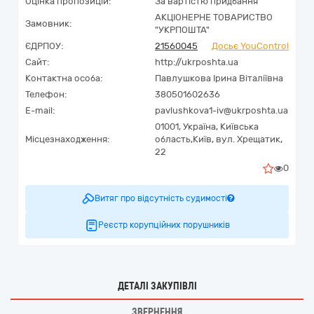
Оцінка пропозицій:
За вартістю придбання
АКЦІОНЕРНЕ ТОВАРИСТВО
Замовник:
"УКРПОШТА"
ЄДРПОУ:
21560045
Досьє YouControl
Сайт:
http://ukrposhta.ua
Контактна особа:
Павлушкова Ірина Віталіївна
Телефон:
380501602636
E-mail:
pavlushkova1-iv@ukrposhta.ua
01001,
Україна
,
Київська
Місцезнаходження:
область,
Київ,
вул. Хрещатик,
22
0
Витяг про відсутність судимості
Реєстр корупційних порушників
ДЕТАЛІ ЗАКУПІВЛІ
ЗВЕРНЕННЯ