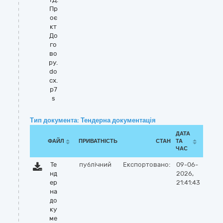
Пр
оє
кт
До
го
во
ру.
do
cx.
p7
s
Тип документа: Тендерна документація
ДАТА
ФАЙЛ
ПРИВАТНІСТЬ
СТАН
ТА
ЧАС
Те
публічний
Експортовано:
09-06-
нд
2026,
ер
21:41:43
на
до
ку
ме