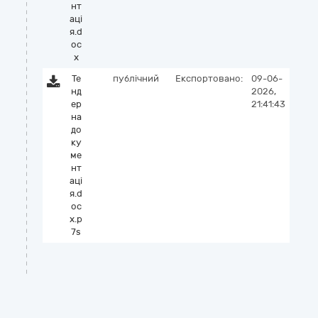
нт
аці
я.d
oc
x
Те
публічний
Експортовано:
09-06-
нд
2026,
ер
21:41:43
на
до
ку
ме
нт
аці
я.d
oc
x.p
7s