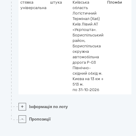
стяжка
штука
Київська
Пломби
універсальна
область
Логістичний
Термінал (Хаб)
Київ Лівий АТ
«Укрпошта».
Бориспільський
район,
Бориспільська
окружна
автомобільна
дорога Р-03
Північно-
східний обхід м.
Києва на 13 км +
513 м.
по 31-10-2026
+
Інформація по лоту
-
Пропозиції