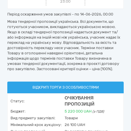
23:00
Період оскарження умов закупівлі - по
14-06-2026, 00:00
Мова тендерної пропозиції українська. Всі документи, що
готуються учасником, викладаються українською мовою.
Якщо в складі тендерної пропозиції надається документ та/
або інформація на іншій мові ніж українська, учасник надає їх
переклад на українську мову. Відповідальність за якість та
достовірність перекладу несе учасник. Терміни поставки
Товару в оголошенні наведені орієнтовні, детальна
інформація щодо термінів поставки Товару визначена в
умовах тендерної документації, зокрема в проєкті договору
про закупівлю. Застосовані критерії оцінки – ціна (100%).
ВІДКРИТІ ТОРГИ З ОСОБЛИВОСТЯМИ
ОЧІКУВАННЯ
Статус:
ПРОПОЗИЦІЙ
Бюджет:
5 220 000
UAH
(з ПДВ)
Вид предмету закупівлі:
Товари
Мінімальний крок аукціону:
26 100 UAH