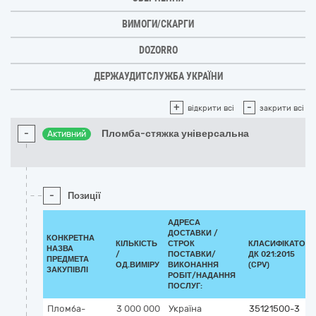
ВИМОГИ/СКАРГИ
DOZORRO
ДЕРЖАУДИТСЛУЖБА УКРАЇНИ
+
-
відкрити всі
закрити всі
-
Пломба-стяжка універсальна
Активний
-
Позиції
АДРЕСА
ДОСТАВКИ /
КОНКРЕТНА
КІЛЬКІСТЬ
СТРОК
КЛАСИФІКАТОР
НАЗВА
/
ПОСТАВКИ/
ДК 021:2015
ПРЕДМЕТА
ОД.ВИМІРУ
ВИКОНАННЯ
(CPV)
ЗАКУПІВЛІ
РОБІТ/НАДАННЯ
ПОСЛУГ:
Пломба-
3 000 000
Україна
35121500-3