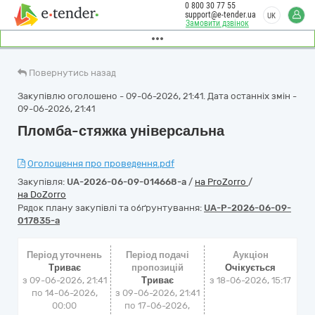
0 800 30 77 55
support@e-tender.ua
UK
Замовити дзвінок
Повернутись назад
Закупівлю оголошено - 09-06-2026, 21:41. Дата останніх змін -
09-06-2026, 21:41
Пломба-стяжка універсальна
Оголошення про проведення.pdf
Закупівля:
UA-2026-06-09-014668-a
/
на ProZorro
/
на DoZorro
Рядок плану закупівлі та обґрунтування:
UA-P-2026-06-09-
017835-a
Період уточнень
Період подачі
Аукціон
Триває
пропозицій
Очікується
з 09-06-2026, 21:41
Триває
з
18-06-2026, 15:17
по 14-06-2026,
з 09-06-2026, 21:41
00:00
по 17-06-2026,