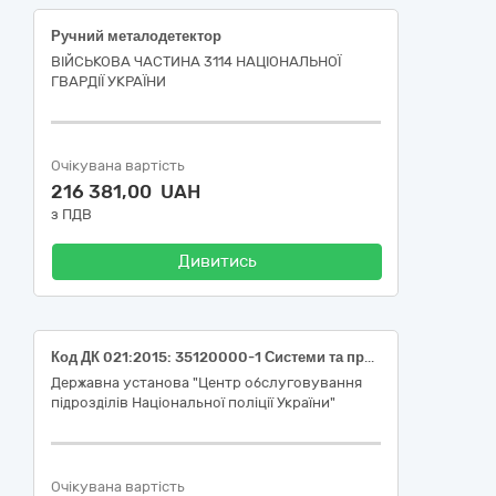
Ручний металодетектор
ВІЙСЬКОВА ЧАСТИНА 3114 НАЦІОНАЛЬНОЇ
ГВАРДІЇ УКРАЇНИ
Очікувана вартість
216 381,00 UAH
з ПДВ
Дивитись
Код ДК 021:2015: 35120000-1 Системи та пристрої нагляду та охорони (Система контролю управління доступом (СКУД))
Державна установа "Центр обслуговування
підрозділів Національної поліції України"
Очікувана вартість