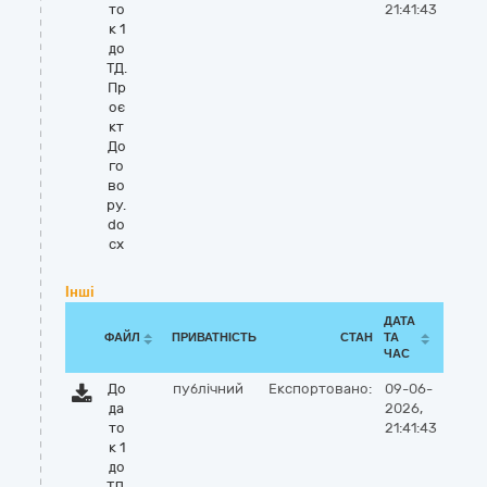
то
21:41:43
к 1
до
ТД.
Пр
оє
кт
До
го
во
ру.
do
cx
Інші
ДАТА
ФАЙЛ
ПРИВАТНІСТЬ
СТАН
ТА
ЧАС
До
публічний
Експортовано:
09-06-
да
2026,
то
21:41:43
к 1
до
ТД.