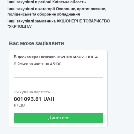
Інші закупівлі в регіоні Київська область
Інші закупівлі в категорії Охоронне, протипожежне,
поліцейське та оборонне обладнання
Інші закупівлі замовника АКЦІОНЕРНЕ ТОВАРИСТВО
"УКРПОШТА"
Вас може зацікавити
Відеокамера Hikvision DS2CD1043G2-LIUF 4МП (2.8мм), Комплект відеоспостереження 3
Військова частина А5100
Очікувана вартість
801 093,81 UAH
з ПДВ
Дивитись