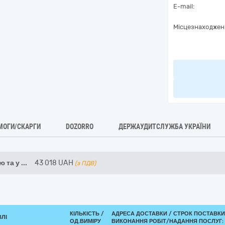
E-mail:
Місцезнаходжен
МОГИ/СКАРГИ
DOZORRO
ДЕРЖАУДИТСЛУЖБА УКРАЇНИ
ю та у
...
43 018
UAH
(з ПДВ)
КІЛЬКІСТЬ /
АДРЕСА ДОСТАВКИ /
СТРОК ПОСТАВКИ
ВЛІ
ОД.ВИМІРУ
ВИКОНАННЯ РОБІТ/НАДАННЯ ПОСЛУГ: