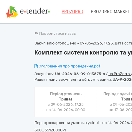
PROZORRO
PROZORRO MARKET
Повернутись назад
Закупівлю оголошено - 09-06-2026, 17:25. Дата оста
Комплект системи контролю та 
Оголошення про проведення.pdf
Закупівля:
UA-2026-06-09-013875-a
/
на ProZorro
Рядок плану закупівлі та обґрунтування:
UA-P-202
Період уточнень
Період подачі
Триває
Трив
з 09-06-2026, 17:25
з 09-06-202
по 14-06-2026, 00:00
по 17-06-202
Період оскарження умов закупівлі - по
14-06-2026, 
500_35120000-1