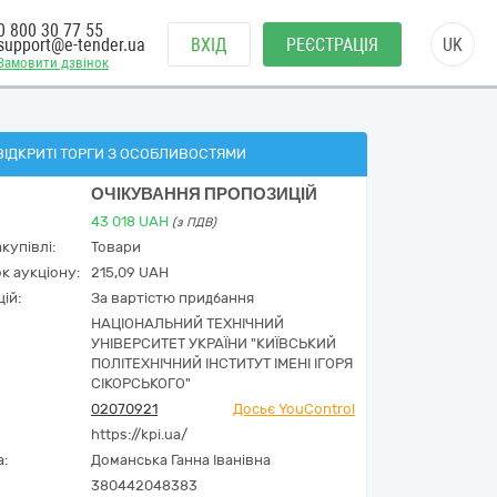
0 800 30 77 55
support@e-tender.ua
ВХІД
РЕЄСТРАЦІЯ
UK
Замовити дзвінок
ВІДКРИТІ ТОРГИ З ОСОБЛИВОСТЯМИ
ОЧІКУВАННЯ ПРОПОЗИЦІЙ
43 018
UAH
(з ПДВ)
купівлі:
Товари
к аукціону:
215,09 UAH
ій:
За вартістю придбання
НАЦІОНАЛЬНИЙ ТЕХНІЧНИЙ
УНІВЕРСИТЕТ УКРАЇНИ "КИЇВСЬКИЙ
ПОЛІТЕХНІЧНИЙ ІНСТИТУТ ІМЕНІ ІГОРЯ
СІКОРСЬКОГО"
02070921
Досьє YouControl
https://kpi.ua/
а:
Доманська Ганна Іванівна
380442048383