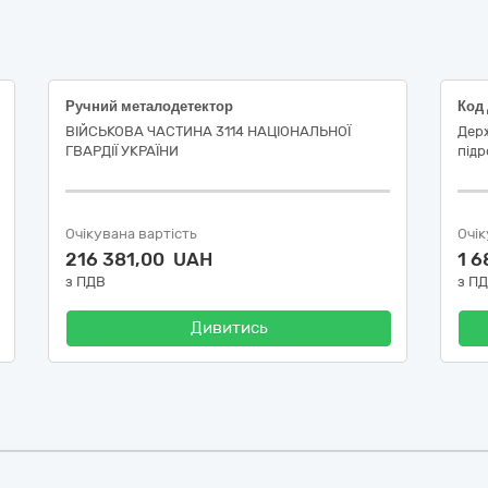
Ручний металодетектор
ВІЙСЬКОВА ЧАСТИНА 3114 НАЦІОНАЛЬНОЇ
Дер
ГВАРДІЇ УКРАЇНИ
підр
Очікувана вартість
Очік
216 381,00 UAH
1 6
з ПДВ
з П
Дивитись