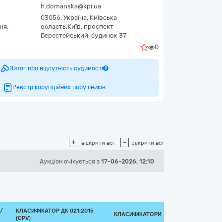
h.domanska@kpi.ua
03056,
Україна
,
Київська
ня:
область,
Київ,
проспект
Берестейський, будинок 37
0
Витяг про відсутність судимості
Реєстр корупційних порушників
+
-
відкрити всі
закрити всі
Аукціон
очікується
з
17-06-2026, 12:10
/
КЛАСИФІКАТОР ДК 021:2015
КЛАСИФІКАТОРИ
(CPV)