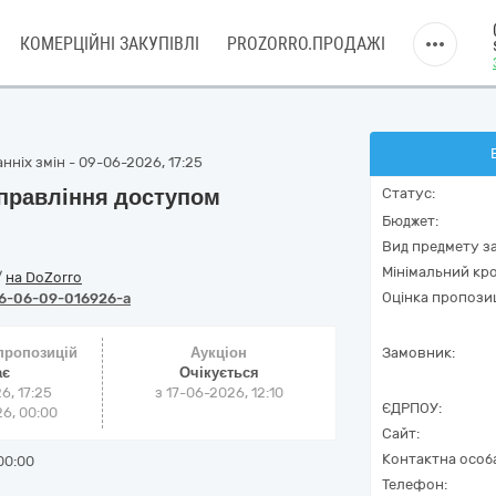
КОМЕРЦІЙНІ ЗАКУПІВЛІ
PROZORRO.ПРОДАЖІ
нніх змін - 09-06-2026, 17:25
управління доступом
Статус:
Бюджет:
Вид предмету за
Мінімальний кро
/
на DoZorro
Оцінка пропозиц
6-06-09-016926-a
 пропозицій
Аукціон
Замовник:
ає
Очікується
6, 17:25
з
17-06-2026, 12:10
ЄДРПОУ:
6, 00:00
Сайт:
Контактна особ
00:00
Телефон: