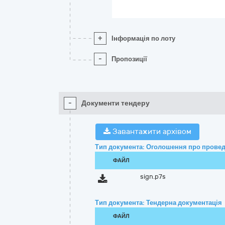
+
Інформація по лоту
-
Пропозиції
-
Документи тендеру
Завантажити архівом
Тип документа: Оголошення про провед
ФАЙЛ
sign.p7s
Тип документа: Тендерна документація
ФАЙЛ