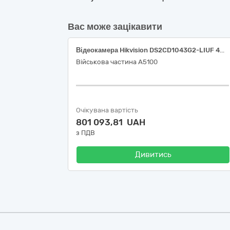
Вас може зацікавити
Відеокамера Hikvision DS2CD1043G2-LIUF 4МП (2.8мм), Комплект відеоспостереження 3
Військова частина А5100
Очікувана вартість
801 093,81 UAH
з ПДВ
Дивитись