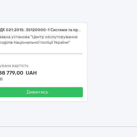
Код ДК 021:2015: 35120000-1 Системи та пристрої нагляду та охорони (Система контролю управління доступом (СКУД))
жавна установа "Центр обслуговування
озділів Національної поліції України"
увана вартість
88 779,00 UAH
ДВ
Дивитись