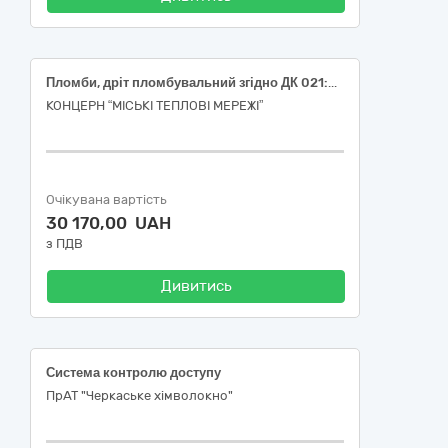
Пломби, дріт пломбувальний згідно ДК 021:2015 код 35120000-1 Системи та пристрої нагляду та охорони
КОНЦЕРН “МІСЬКІ ТЕПЛОВІ МЕРЕЖІ”
Очікувана вартість
30 170,00 UAH
з ПДВ
Дивитись
Система контролю доступу
ПрАТ "Черкаське хімволокно"