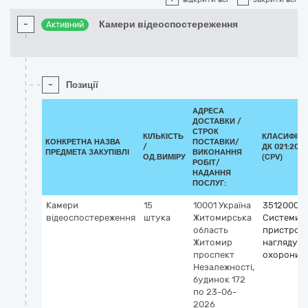
-
Камери відеоспостереження
Активний
-
Позиції
АДРЕСА
ДОСТАВКИ /
СТРОК
КІЛЬКІСТЬ
КЛАСИФІКА
КОНКРЕТНА НАЗВА
ПОСТАВКИ/
/
ДК 021:2015
ПРЕДМЕТА ЗАКУПІВЛІ
ВИКОНАННЯ
ОД.ВИМІРУ
(CPV)
РОБІТ/
НАДАННЯ
ПОСЛУГ:
Камери
15
10001
Україна
35120000-
відеоспостереження
штука
Житомирська
Системи т
область
пристрої
Житомир
нагляду т
проспект
охорони
Незалежності,
будинок 172
по 23-06-
2026