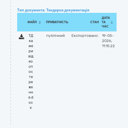
Тип документа: Тендерна документація
ДАТА
ФАЙЛ
ПРИВАТНІСТЬ
СТАН
ТА
ЧАС
ТД
публічний
Експортовано:
19-05-
ка
2026,
ме
11:15:22
ри
від
ео
сп
ос
те
ре
же
нн
я.d
oc
x