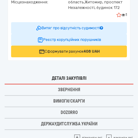
Місцезнаходження:
область,
Житомир,
проспект
Незалежності, будинок 172
1
Витяг про відсутність судимості
Реєстр корупційних порушників
Сформувати рахунок
408 UAH
ДЕТАЛІ ЗАКУПІВЛІ
ЗВЕРНЕННЯ
ВИМОГИ/СКАРГИ
DOZORRO
ДЕРЖАУДИТСЛУЖБА УКРАЇНИ
+
-
відкрити всі
закрити всі