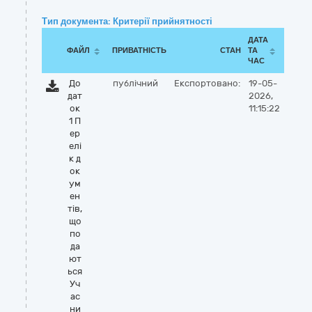
Тип документа: Критерії прийнятності
ДАТА
ФАЙЛ
ПРИВАТНІСТЬ
СТАН
ТА
ЧАС
До
публічний
Експортовано:
19-05-
дат
2026,
ок
11:15:22
1 П
ер
елі
к д
ок
ум
ен
тів,
що
по
да
ют
ься
Уч
ас
ни