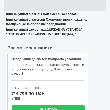
Інші закупівлі в регіоні Житомирська область
Інші закупівлі в категорії Охоронне, протипожежне,
поліцейське та оборонне обладнання
Інші закупівлі замовника ДЕРЖАВНА УСТАНОВА
"ЖИТОМИРСЬКА ВИПРАВНА КОЛОНІЯ (№4)"
Вас може зацікавити
Обладнання до систем контролю управління доступу та відеоспостереження згідно коду національного класифікатора України ДК 021:2015 «Єдиний закупівельний словник» – 35120000-1 «Системи та пристрої нагляду та охорони»
Головне управління Державної служби України
з надзвичайних ситуацій у Полтавській
області
Очікувана вартість
744 793,00 UAH
з ПДВ
Дивитись