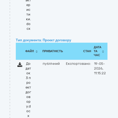
акт
ер
ис
ти
ки.
do
cx
Тип документа: Проект договору
ДАТА
ФАЙЛ
ПРИВАТНІСТЬ
СТАН
ТА
ЧАС
До
публічний
Експортовано:
19-05-
дат
2026,
ок
11:15:22
3 п
ро
ект
дог
ов
ор
у.d
oc
x