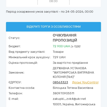
08:00
Період оскарження умов закупівлі - по
24-05-2026, 00:00
ВІДКРИТІ ТОРГИ З ОСОБЛИВОСТЯМИ
ОЧІКУВАННЯ
Статус:
ПРОПОЗИЦІЙ
Бюджет:
72 900
UAH
(з ПДВ)
Вид предмету закупівлі:
Товари
Мінімальний крок аукціону:
729 UAH
Оцінка пропозицій:
За вартістю придбання
ДЕРЖАВНА УСТАНОВА
Замовник:
"ЖИТОМИРСЬКА ВИПРАВНА
КОЛОНІЯ (№4)"
ЄДРПОУ:
08563323
Досьє YouControl
Контактна особа:
Білоцька Тетяна Василівна
Телефон:
380970905511
E-mail:
zakupki_zvk4@ukr.net
10001,
Україна
,
Житомирська