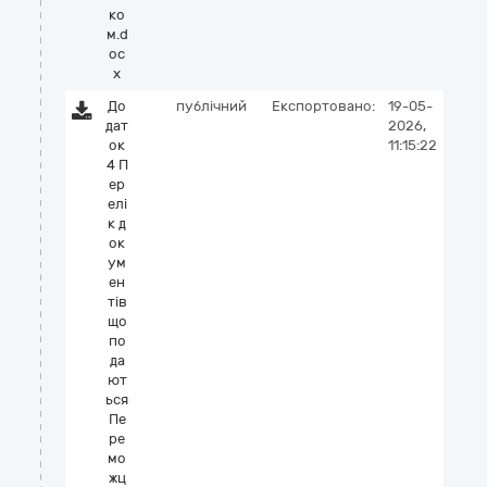
ко
м.d
oc
x
До
публічний
Експортовано:
19-05-
дат
2026,
ок
11:15:22
4 П
ер
елі
к д
ок
ум
ен
тів
що
по
да
ют
ься
Пе
ре
мо
жц