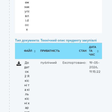
ем
зак
упі
вл
і.d
oc
x
Тип документа: Технічний опис предмету закупівлі
ДАТА
ФАЙЛ
ПРИВАТНІСТЬ
СТАН
ТА
ЧАС
До
публічний
Експортовано:
19-05-
дат
2026,
ок
11:15:22
2 Я
кіс
ні т
а кі
ль
кіс
ні х
ар