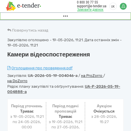
0 800 30 77 55
support@e-tender.ua
UK
Замовити дзвінок
Повернутись назад
Закупівлю оголошено - 19-05-2026, 11:21. Дата останніх змін -
19-05-2026, 11:21
Камери відеоспостереження
Оголошення про проведення.pdf
Закупівля:
UA-2026-05-19-004046-a
/
на ProZorro
/
на DoZorro
Рядок плану закупівлі та обґрунтування:
UA-P-2026-05-19-
004888-a
Період уточнень
Період подачі
Аукціон
Триває
пропозицій
Очікується
з 19-05-2026, 11:21
Триває
з
28-05-2026,
по 24-05-2026,
з 19-05-2026, 11:21
15:27
00:00
по 27-05-2026,