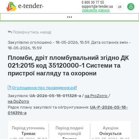
0 800 30 77 55
support@e-tender.ua
UK
Замовити дзвінок
Повернутись назад
Закупівлю оголошено - 18-05-2026, 15:59. Дата останніх змін -
18-05-2026, 15:59
Пломби, дріт пломбувальний згідно ДК
021:2015 код 35120000-1 Системи та
пристрої нагляду та охорони
Оголошення про проведення.pdf
Закупівля:
UA-2026-05-18-011328-a
/
на ProZorro
/
на DoZorro
Рядок плану закупівлі та обґрунтування:
UA-P-2026-05-18-
014396-a
Період уточнень
Період подачі
Аукціон
Триває
пропозицій
Очікується