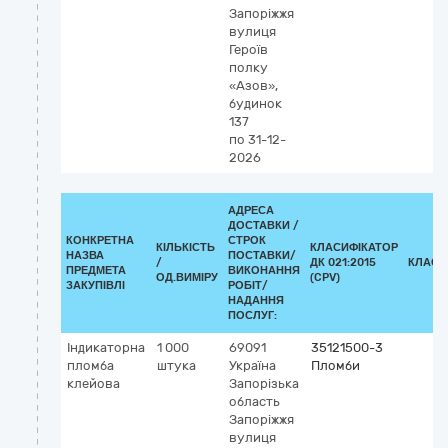
Запоріжжя
вулиця
Героїв
полку
«Азов»,
будинок
137
по 31-12-
2026
АДРЕСА
ДОСТАВКИ /
КОНКРЕТНА
СТРОК
КІЛЬКІСТЬ
КЛАСИФІКАТОР
НАЗВА
ПОСТАВКИ/
/
ДК 021:2015
КЛАСИ
ПРЕДМЕТА
ВИКОНАННЯ
ОД.ВИМІРУ
(CPV)
ЗАКУПІВЛІ
РОБІТ/
НАДАННЯ
ПОСЛУГ:
Індикаторна
1 000
69091
35121500-3
пломба
штука
Україна
Пломби
клейова
Запорізька
область
Запоріжжя
вулиця