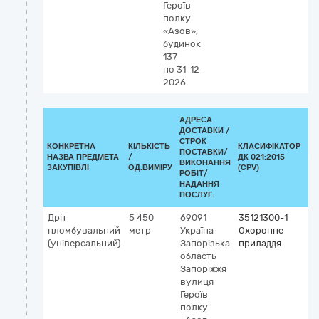
Героїв
полку
«Азов»,
будинок
137
по 31-12-
2026
АДРЕСА
ДОСТАВКИ /
СТРОК
КОНКРЕТНА
КІЛЬКІСТЬ
КЛАСИФІКАТОР
ПОСТАВКИ/
НАЗВА ПРЕДМЕТА
/
ДК 021:2015
КЛ
ВИКОНАННЯ
ЗАКУПІВЛІ
ОД.ВИМІРУ
(CPV)
РОБІТ/
НАДАННЯ
ПОСЛУГ:
Дріт
5 450
69091
35121300-1
пломбувальний
метр
Україна
Охоронне
(універсальний)
Запорізька
приладдя
область
Запоріжжя
вулиця
Героїв
полку