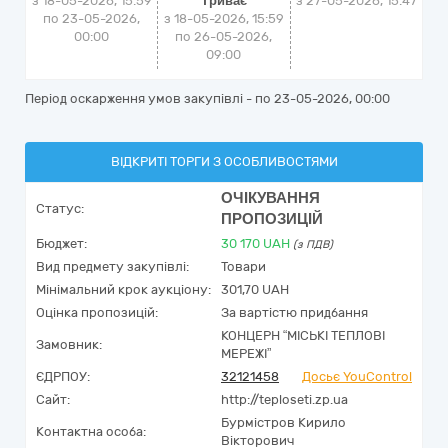
з 18-05-2026, 15:59
Триває
з
27-05-2026, 15:47
по 23-05-2026,
з 18-05-2026, 15:59
00:00
по 26-05-2026,
09:00
Період оскарження умов закупівлі - по
23-05-2026, 00:00
ВІДКРИТІ ТОРГИ З ОСОБЛИВОСТЯМИ
ОЧІКУВАННЯ
Статус:
ПРОПОЗИЦІЙ
Бюджет:
30 170
UAH
(з ПДВ)
Вид предмету закупівлі:
Товари
Мінімальний крок аукціону:
301,70 UAH
Оцінка пропозицій:
За вартістю придбання
КОНЦЕРН “МІСЬКІ ТЕПЛОВІ
Замовник:
МЕРЕЖІ”
ЄДРПОУ:
32121458
Досьє YouControl
Сайт:
http://teploseti.zp.ua
Бурмістров Кирило
Контактна особа:
Вікторович