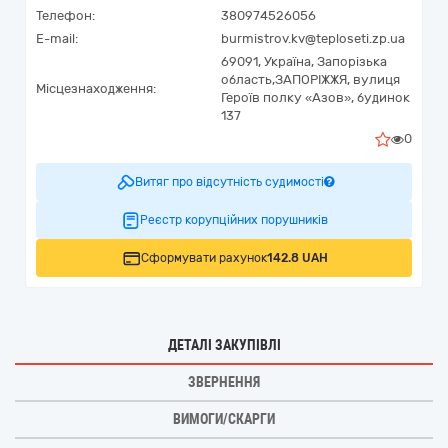
Телефон:
380974526056
E-mail:
burmistrov.kv@teploseti.zp.ua
69091,
Україна
,
Запорізька
область,
ЗАПОРІЖЖЯ,
вулиця
Місцезнаходження:
Героїв полку «Азов», будинок
137
0
Витяг про відсутність судимості
Реєстр корупційних порушників
Сформувати рахунок
142.8 UAH
ДЕТАЛІ ЗАКУПІВЛІ
ЗВЕРНЕННЯ
ВИМОГИ/СКАРГИ