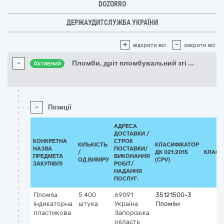
DOZORRO
ДЕРЖАУДИТСЛУЖБА УКРАЇНИ
+
-
відкрити всі
закрити всі
-
Пломби, дріт пломбувальний згі
...
Активний
-
Позиції
АДРЕСА
ДОСТАВКИ /
КОНКРЕТНА
СТРОК
КІЛЬКІСТЬ
КЛАСИФІКАТОР
НАЗВА
ПОСТАВКИ/
/
ДК 021:2015
КЛАСИ
ПРЕДМЕТА
ВИКОНАННЯ
ОД.ВИМІРУ
(CPV)
ЗАКУПІВЛІ
РОБІТ/
НАДАННЯ
ПОСЛУГ:
Пломба
5 400
69091
35121500-3
індикаторна
штука
Україна
Пломби
пластикова
Запорізька
область