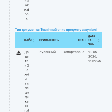
им
ог
и.d
oc
x
Тип документа: Технічний опис предмету закупівлі
ДАТА
ФАЙЛ
ПРИВАТНІСТЬ
СТАН
ТА
ЧАС
До
публічний
Експортовано:
18-05-
да
2026,
то
15:59:35
к 2
Те
хні
чн
а с
пе
ци
фі
ка
ці
я.d