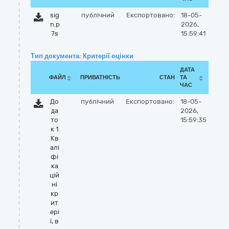
sig
публічний
Експортовано:
18-05-
n.p
2026,
7s
15:59:41
Тип документа: Критерії оцінки
ДАТА
ФАЙЛ
ПРИВАТНІСТЬ
СТАН
ТА
ЧАС
До
публічний
Експортовано:
18-05-
да
2026,
то
15:59:35
к 1
Кв
алі
фі
ка
цій
ні
кр
ит
ері
ї, в