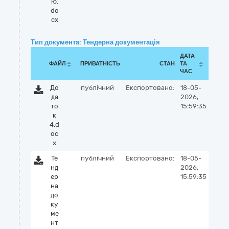
ю.
do
cx
Тип документа: Тендерна документація
ДАТА
ФАЙЛ
ПРИВАТНІСТЬ
СТАН
ТА
ЧАС
До
публічний
Експортовано:
18-05-
да
2026,
то
15:59:35
к
4.d
oc
x
Те
публічний
Експортовано:
18-05-
нд
2026,
ер
15:59:35
на
до
ку
ме
нт