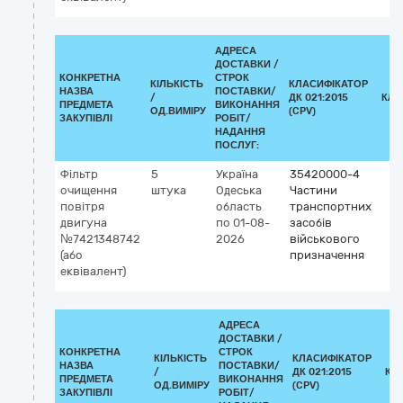
АДРЕСА
ДОСТАВКИ /
КОНКРЕТНА
СТРОК
КІЛЬКІСТЬ
КЛАСИФІКАТОР
НАЗВА
ПОСТАВКИ/
/
ДК 021:2015
КЛА
ПРЕДМЕТА
ВИКОНАННЯ
ОД.ВИМІРУ
(CPV)
ЗАКУПІВЛІ
РОБІТ/
НАДАННЯ
ПОСЛУГ:
Фільтр
5
Україна
35420000-4
очищення
штука
Одеська
Частини
повітря
область
транспортних
двигуна
по 01-08-
засобів
№7421348742
2026
військового
(або
призначення
еквівалент)
АДРЕСА
ДОСТАВКИ /
КОНКРЕТНА
СТРОК
КІЛЬКІСТЬ
КЛАСИФІКАТОР
НАЗВА
ПОСТАВКИ/
/
ДК 021:2015
КЛ
ПРЕДМЕТА
ВИКОНАННЯ
ОД.ВИМІРУ
(CPV)
ЗАКУПІВЛІ
РОБІТ/