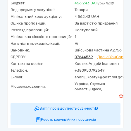
Бюджет:
456 243
UAH
(без ПДВ)
Вид предмету закупівлі:
Товари
Мінімальний крок аукціону:
4 562,43 UAH
Оцінка пропозицій:
За вартістю придбання
Розгляд пропозицій:
Поступовий
Мінімальна кількість пропозицій:
1
Наявність прекваліфікації:
Ні
Замовник:
Військова частина А2756
ЄДРПОУ:
07644539
Досьє YouControl
Контактна особа:
Костик Андрій Іванович
Телефон:
+380950792649
E-mail:
andrij_kostyk@post.mil.gov.ua
Україна
,
Одеська
Місцезнаходження:
область,
Одеса,
0
Витяг про відсутність судимості
Реєстр корупційних порушників