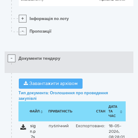
+
Інформація по лоту
-
Пропозиції
-
Документи тендеру
Завантажити архівом
Тип документа: Оголошення про проведення
закупівлі
ДАТА
ФАЙЛ
ПРИВАТНІСТЬ
СТАН
ТА
ЧАС
sig
публічний
Експортовано:
18-05-
n.p
2026,
7s
08:28:01