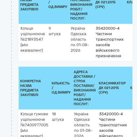
НАЗВА
ПОСТАВКИ/
/
ДК 021:2015
КЛАС
ПРЕДМЕТА
ВИКОНАННЯ
ОД.ВИМІРУ
(CPV)
ЗАКУПІВЛІ
РОБІТ/
НАДАННЯ
ПОСЛУГ:
Кільце
9
Україна
35420000-4
ущільнююче
штука
Одеська
Частини
№21893547
область
транспортних
(або
по 01-08-
засобів
еквівалент)
2026
військового
призначення
АДРЕСА
ДОСТАВКИ /
КОНКРЕТНА
СТРОК
КІЛЬКІСТЬ
КЛАСИФІКАТОР
НАЗВА
ПОСТАВКИ/
/
ДК 021:2015
КЛ
ПРЕДМЕТА
ВИКОНАННЯ
ОД.ВИМІРУ
(CPV)
ЗАКУПІВЛІ
РОБІТ/
НАДАННЯ
ПОСЛУГ:
Кільце гумове
18
Україна
35420000-4
ущільнююче
штука
Одеська
Частини
№7400977005
область
транспортних
(або
по 01-08-
засобів
еквівалент)
2026
військового