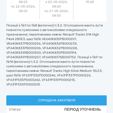
08:23
з 22-05-2026,
13:28
по 22-05-2026,
08:00
08:00
по 27-05-2026,
08:00
Позиції з №1 по №8 (включно) п.3.2. Оголошення мають бути
повністю сумісними з автомобілями спеціального
призначення, переліченими нижче: Renault Tracks D14 High
P4x4 280E3, шасі №№ VK640K835PB000207,
VK640K837PB000256, VF640K836PB000233,
VF640K833PB000206, VF640K832PB000228,
VF640K83XRB000500, VF640K830PB000194,
VF640K839PB000257, VF640K837SB000752. Позиції з №9 по
№14 (включно) п.3.2. Оголошення мають бути повністю
сумісними з автомобілями спеціального призначення,
переліченими нижче: Renault Tracks High K6x6 Medium 13LE3,
шасі №№ VF631P332PD000246, VF631P337PD000226,
VF631P335PD000242, VF631P339PD000213,
VF631P33XPD000205.
СПРОЩЕНА ЗАКУПІВЛЯ
ПЕРІОД УТОЧНЕНЬ
Статус: