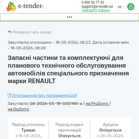
0 800 30 77 55
support@e-tender.ua
UK
Замовити дзвінок
Повернутись назад
Закупівлю оголошено - 18-05-2026, 08:23. Дата останніх змін
- 18-05-2026, 08:28
Запасні частини та комплектуючі для
планового технічного обслуговування
автомобілів спеціального призначення
марки RENAULT
Оголошення про проведення.pdf
Закупівля:
UA-2026-05-18-000145-a
/
на ProZorro
/
на DoZorro
Період уточнень
Період подачі
Аукціон
Триває
пропозицій
Очікується
з 18-05-2026,
Очікується
з
28-05-2026,