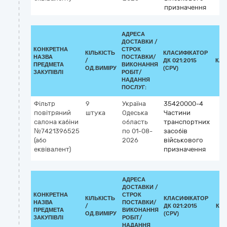
призначення
АДРЕСА
ДОСТАВКИ /
КОНКРЕТНА
СТРОК
КІЛЬКІСТЬ
КЛАСИФІКАТОР
НАЗВА
ПОСТАВКИ/
/
ДК 021:2015
КЛА
ПРЕДМЕТА
ВИКОНАННЯ
ОД.ВИМІРУ
(CPV)
ЗАКУПІВЛІ
РОБІТ/
НАДАННЯ
ПОСЛУГ:
Фільтр
9
Україна
35420000-4
повітряний
штука
Одеська
Частини
салона кабіни
область
транспортних
№7421396525
по 01-08-
засобів
(або
2026
військового
еквівалент)
призначення
АДРЕСА
ДОСТАВКИ /
КОНКРЕТНА
СТРОК
КІЛЬКІСТЬ
КЛАСИФІКАТОР
НАЗВА
ПОСТАВКИ/
/
ДК 021:2015
КЛ
ПРЕДМЕТА
ВИКОНАННЯ
ОД.ВИМІРУ
(CPV)
ЗАКУПІВЛІ
РОБІТ/
НАДАННЯ