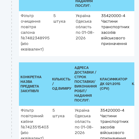
НАДАННЯ
ПОСЛУГ:
Фільтр
5
Україна
35420000-4
очищення
штука
Одеська
Частини
повітря
область
транспортних
салона
по 01-08-
засобів
№7482348995
2026
військового
(або
призначення
еквівалент)
АДРЕСА
ДОСТАВКИ /
КОНКРЕТНА
СТРОК
КІЛЬКІСТЬ
КЛАСИФІКАТОР
НАЗВА
ПОСТАВКИ/
/
ДК 021:2015
КЛА
ПРЕДМЕТА
ВИКОНАННЯ
ОД.ВИМІРУ
(CPV)
ЗАКУПІВЛІ
РОБІТ/
НАДАННЯ
ПОСЛУГ:
Фільтр
5
Україна
35420000-4
повітряний
штука
Одеська
Частини
кабіни
область
транспортних
№7423515403
по 01-08-
засобів
(або
2026
військового
еквівалент)
призначення