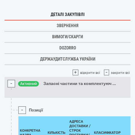
ДЕТАЛІ ЗАКУПІВЛІ
ЗВЕРНЕННЯ
ВИМОГИ/СКАРГИ
DOZORRO
ДЕРЖАУДИТСЛУЖБА УКРАЇНИ
+
-
відкрити всі
закрити всі
-
Запасні частини та комплектуюч
...
Активний
-
Позиції
АДРЕСА
ДОСТАВКИ /
КОНКРЕТНА
СТРОК
КІЛЬКІСТЬ
КЛАСИФІКАТОР