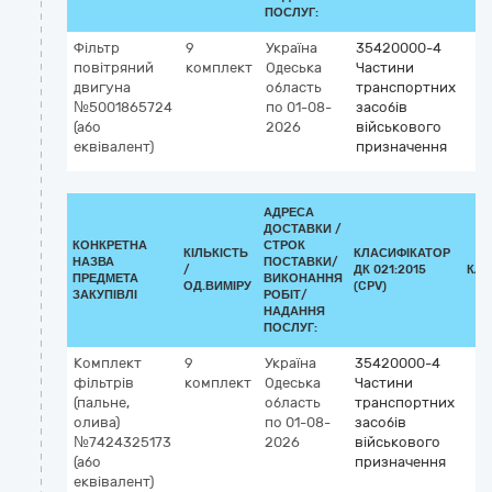
ПОСЛУГ:
Фільтр
9
Україна
35420000-4
повітряний
комплект
Одеська
Частини
двигуна
область
транспортних
№5001865724
по 01-08-
засобів
(або
2026
військового
еквівалент)
призначення
АДРЕСА
ДОСТАВКИ /
КОНКРЕТНА
СТРОК
КІЛЬКІСТЬ
КЛАСИФІКАТОР
НАЗВА
ПОСТАВКИ/
/
ДК 021:2015
КЛА
ПРЕДМЕТА
ВИКОНАННЯ
ОД.ВИМІРУ
(CPV)
ЗАКУПІВЛІ
РОБІТ/
НАДАННЯ
ПОСЛУГ:
Комплект
9
Україна
35420000-4
фільтрів
комплект
Одеська
Частини
(пальне,
область
транспортних
олива)
по 01-08-
засобів
№7424325173
2026
військового
(або
призначення
еквівалент)