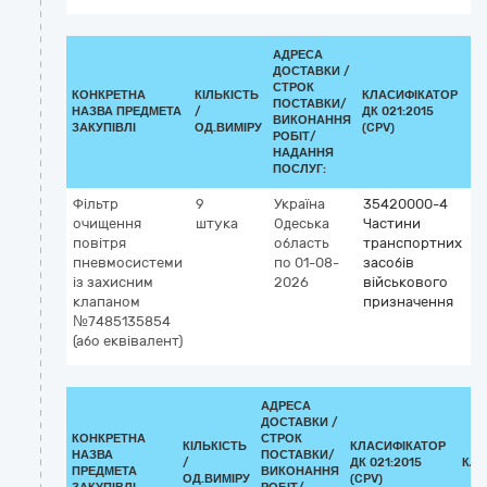
АДРЕСА
ДОСТАВКИ /
СТРОК
КОНКРЕТНА
КІЛЬКІСТЬ
КЛАСИФІКАТОР
ПОСТАВКИ/
НАЗВА ПРЕДМЕТА
/
ДК 021:2015
К
ВИКОНАННЯ
ЗАКУПІВЛІ
ОД.ВИМІРУ
(CPV)
РОБІТ/
НАДАННЯ
ПОСЛУГ:
Фільтр
9
Україна
35420000-4
очищення
штука
Одеська
Частини
повітря
область
транспортних
пневмосистеми
по 01-08-
засобів
із захисним
2026
військового
клапаном
призначення
№7485135854
(або еквівалент)
АДРЕСА
ДОСТАВКИ /
КОНКРЕТНА
СТРОК
КІЛЬКІСТЬ
КЛАСИФІКАТОР
НАЗВА
ПОСТАВКИ/
/
ДК 021:2015
КЛА
ПРЕДМЕТА
ВИКОНАННЯ
ОД.ВИМІРУ
(CPV)