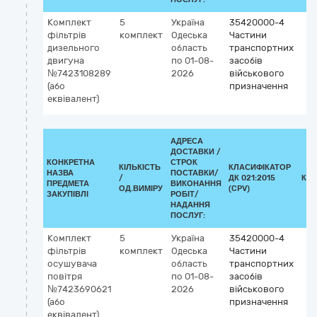
Комплект
5
Україна
35420000-4
фільтрів
комплект
Одеська
Частини
дизельного
область
транспортних
двигуна
по 01-08-
засобів
№7423108289
2026
військового
(або
призначення
еквівалент)
АДРЕСА
ДОСТАВКИ /
КОНКРЕТНА
СТРОК
КІЛЬКІСТЬ
КЛАСИФІКАТОР
НАЗВА
ПОСТАВКИ/
/
ДК 021:2015
КЛ
ПРЕДМЕТА
ВИКОНАННЯ
ОД.ВИМІРУ
(CPV)
ЗАКУПІВЛІ
РОБІТ/
НАДАННЯ
ПОСЛУГ:
Комплект
5
Україна
35420000-4
фільтрів
комплект
Одеська
Частини
осушувача
область
транспортних
повітря
по 01-08-
засобів
№7423690621
2026
військового
(або
призначення
еквівалент)