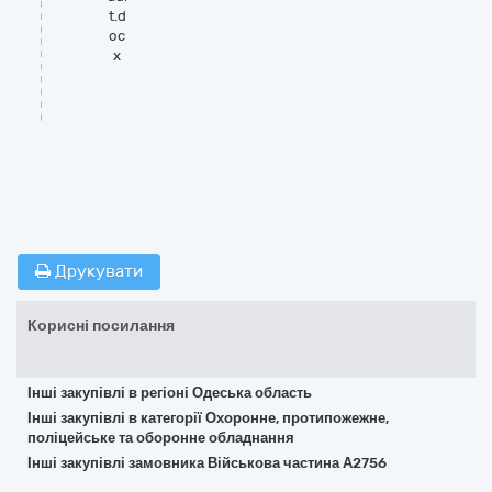
t.d
oc
x
Друкувати
Корисні посилання
Інші закупівлі в регіоні Одеська область
Інші закупівлі в категорії Охоронне, протипожежне,
поліцейське та оборонне обладнання
Інші закупівлі замовника Військова частина А2756