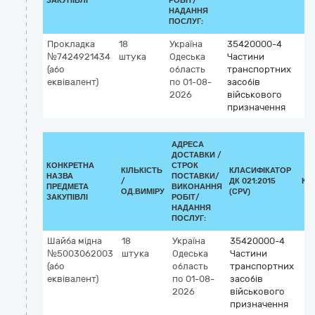
ЗАКУПІВЛІ
РОБІТ/
НАДАННЯ
ПОСЛУГ:
Прокладка
18
Україна
35420000-4
№7424921434
штука
Одеська
Частини
(або
область
транспортних
еквівалент)
по 01-08-
засобів
2026
військового
призначення
АДРЕСА
ДОСТАВКИ /
КОНКРЕТНА
СТРОК
КІЛЬКІСТЬ
КЛАСИФІКАТОР
НАЗВА
ПОСТАВКИ/
/
ДК 021:2015
КЛ
ПРЕДМЕТА
ВИКОНАННЯ
ОД.ВИМІРУ
(CPV)
ЗАКУПІВЛІ
РОБІТ/
НАДАННЯ
ПОСЛУГ:
Шайба мідна
18
Україна
35420000-4
№5003062003
штука
Одеська
Частини
(або
область
транспортних
еквівалент)
по 01-08-
засобів
2026
військового
призначення