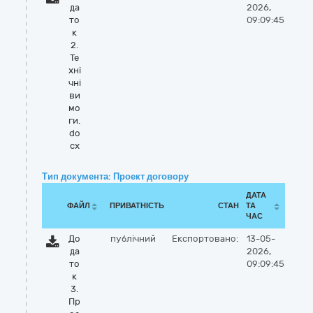
да
2026,
то
09:09:45
к
2.
Те
хні
чні
ви
мо
ги.
do
cx
Тип документа: Проект договору
ДАТА
ФАЙЛ
ПРИВАТНІСТЬ
СТАН
ТА
ЧАС
До
публічний
Експортовано:
13-05-
да
2026,
то
09:09:45
к
3.
Пр