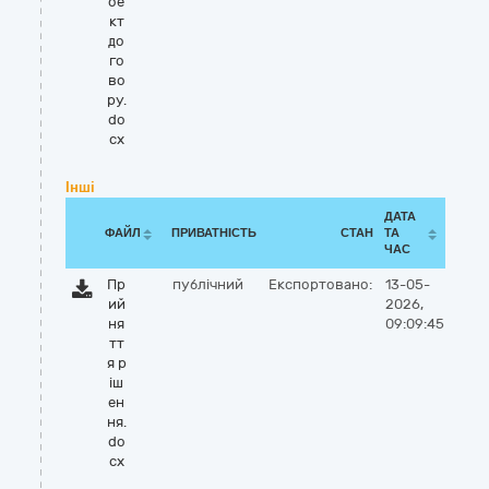
ое
кт
до
го
во
ру.
do
cx
Інші
ДАТА
ФАЙЛ
ПРИВАТНІСТЬ
СТАН
ТА
ЧАС
Пр
публічний
Експортовано:
13-05-
ий
2026,
ня
09:09:45
тт
я р
іш
ен
ня.
do
cx