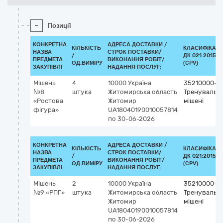
-
Позиції
КОНКРЕТНА
АДРЕСА ДОСТАВКИ /
КІЛЬКІСТЬ
КЛАСИФІКАТ
НАЗВА
СТРОК ПОСТАВКИ/
/
ДК 021:2015
ПРЕДМЕТА
ВИКОНАННЯ РОБІТ/
ОД.ВИМІРУ
(CPV)
ЗАКУПІВЛІ
НАДАННЯ ПОСЛУГ:
Мішень
4
10000
Україна
35210000-9
№8
штука
Житомирська область
Тренувальні
«Ростова
Житомир
мішені
фігура»
UA18040190010057814
по 30-06-2026
КОНКРЕТНА
АДРЕСА ДОСТАВКИ /
КІЛЬКІСТЬ
КЛАСИФІКАТ
НАЗВА
СТРОК ПОСТАВКИ/
/
ДК 021:2015
ПРЕДМЕТА
ВИКОНАННЯ РОБІТ/
ОД.ВИМІРУ
(CPV)
ЗАКУПІВЛІ
НАДАННЯ ПОСЛУГ:
Мішень
2
10000
Україна
35210000-9
№9 «РПГ»
штука
Житомирська область
Тренувальні
Житомир
мішені
UA18040190010057814
по 30-06-2026