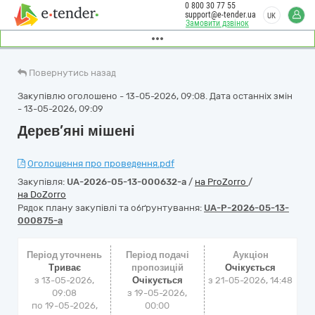
0 800 30 77 55
support@e-tender.ua
UK
Замовити дзвінок
Повернутись назад
Закупівлю оголошено - 13-05-2026, 09:08. Дата останніх змін
- 13-05-2026, 09:09
Дерев’яні мішені
Оголошення про проведення.pdf
Закупівля:
UA-2026-05-13-000632-a
/
на ProZorro
/
на DoZorro
Рядок плану закупівлі та обґрунтування:
UA-P-2026-05-13-
000875-a
Період уточнень
Період подачі
Аукціон
Триває
пропозицій
Очікується
з 13-05-2026,
Очікується
з
21-05-2026, 14:48
09:08
з 19-05-2026,
по 19-05-2026,
00:00