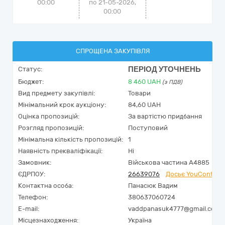
00:00
по 21-05-2026,
00:00
СПРОЩЕНА ЗАКУПІВЛЯ
ПЕРІОД УТОЧНЕНЬ
Статус:
Бюджет:
8 460
UAH
(з ПДВ)
Вид предмету закупівлі:
Товари
Мінімальний крок аукціону:
84,60 UAH
Оцінка пропозицій:
За вартістю придбання
Розгляд пропозицій:
Поступовий
Мінімальна кількість пропозицій:
1
Наявність прекваліфікації:
Ні
Замовник:
Військова частина А4885
ЄДРПОУ:
26639076
Досьє YouControl
Контактна особа:
Панасюк Вадим
Телефон:
380637060724
E-mail:
vaddpanasuk4777@gmail.com
Місцезнаходження:
Україна