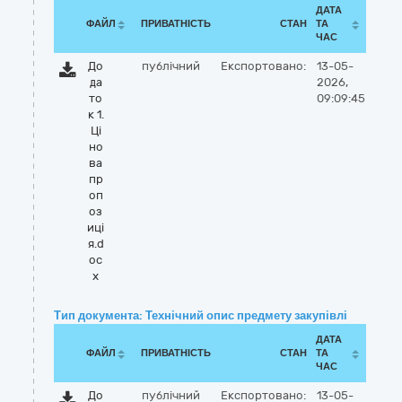
ДАТА
ФАЙЛ
ПРИВАТНІСТЬ
СТАН
ТА
ЧАС
До
публічний
Експортовано:
13-05-
да
2026,
то
09:09:45
к 1.
Ці
но
ва
пр
оп
оз
иці
я.d
oc
x
Тип документа: Технічний опис предмету закупівлі
ДАТА
ФАЙЛ
ПРИВАТНІСТЬ
СТАН
ТА
ЧАС
До
публічний
Експортовано:
13-05-