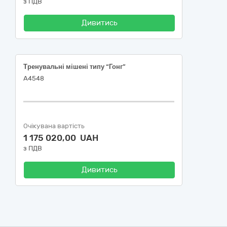
з ПДВ
Дивитись
Тренувальні мішені типу “Гонг”
А4548
Очікувана вартість
1 175 020,00 UAH
з ПДВ
Дивитись