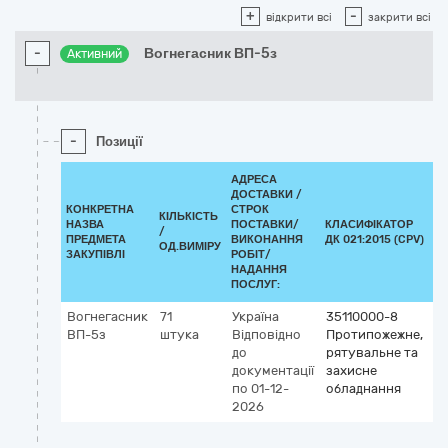
+
-
відкрити всі
закрити всі
-
Вогнегасник ВП-5з
Активний
-
Позиції
АДРЕСА
ДОСТАВКИ /
КОНКРЕТНА
СТРОК
КІЛЬКІСТЬ
НАЗВА
ПОСТАВКИ/
КЛАСИФІКАТОР
/
К
ПРЕДМЕТА
ВИКОНАННЯ
ДК 021:2015 (CPV)
ОД.ВИМІРУ
ЗАКУПІВЛІ
РОБІТ/
НАДАННЯ
ПОСЛУГ:
Вогнегасник
71
Україна
35110000-8
ВП-5з
штука
Відповідно
Протипожежне,
до
рятувальне та
документації
захисне
по 01-12-
обладнання
2026