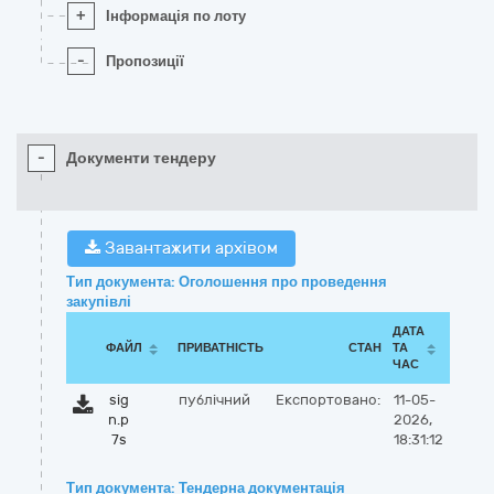
+
Інформація по лоту
-
Пропозиції
-
Документи тендеру
Завантажити архівом
Тип документа: Оголошення про проведення
закупівлі
ДАТА
ФАЙЛ
ПРИВАТНІСТЬ
СТАН
ТА
ЧАС
sig
публічний
Експортовано:
11-05-
n.p
2026,
7s
18:31:12
Тип документа: Тендерна документація