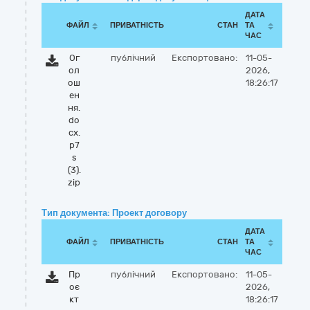
ДАТА
ФАЙЛ
ПРИВАТНІСТЬ
СТАН
ТА
ЧАС
Ог
публічний
Експортовано:
11-05-
ол
2026,
ош
18:26:17
ен
ня.
do
cx.
p7
s
(3).
zip
Тип документа: Проект договору
ДАТА
ФАЙЛ
ПРИВАТНІСТЬ
СТАН
ТА
ЧАС
Пр
публічний
Експортовано:
11-05-
оє
2026,
кт
18:26:17