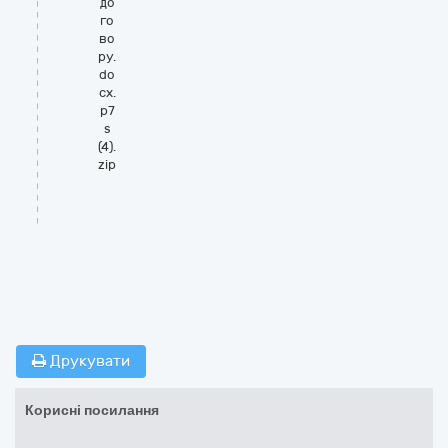
до
го
во
ру.
do
cx.
p7
s
(4).
zip
Друкувати
Корисні посилання