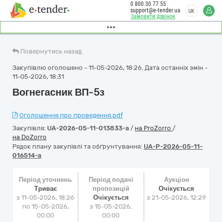
0 800 30 77 55
support@e-tender.ua
UK
Замовити дзвінок
Повернутись назад
Закупівлю оголошено - 11-05-2026, 18:26. Дата останніх змін -
11-05-2026, 18:31
Вогнегасник ВП-5з
Оголошення про проведення.pdf
Закупівля:
UA-2026-05-11-013833-a
/
на ProZorro
/
на DoZorro
Рядок плану закупівлі та обґрунтування:
UA-P-2026-05-11-
016514-a
Період уточнень
Період подачі
Аукціон
Триває
пропозицій
Очікується
з 11-05-2026, 18:26
Очікується
з
21-05-2026, 12:29
по 15-05-2026,
з 15-05-2026,
00:00
00:00