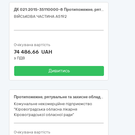
ДК 021:2015-35110000-8 Протипожежне, рятувальне та захисне обладнання
ВІЙСЬКОВА ЧАСТИНА А5192
Очікувана вартість
74 486,66 UAH
з ПДВ
Дивитись
Протипожежне, рятувальне та захисне обладнання (Екран віконний рентгенозахисний)
Комунальне некомерційне підприємство
"Кіровоградська обласна лікарня
Кіровоградської обласної ради"
Очікувана вартість