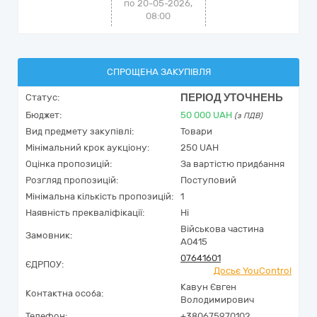
по 20-05-2026,
08:00
СПРОЩЕНА ЗАКУПІВЛЯ
ПЕРІОД УТОЧНЕНЬ
Статус:
Бюджет:
50 000
UAH
(з ПДВ)
Вид предмету закупівлі:
Товари
Мінімальний крок аукціону:
250 UAH
Оцінка пропозицій:
За вартістю придбання
Розгляд пропозицій:
Поступовий
Мінімальна кількість пропозицій:
1
Наявність прекваліфікації:
Ні
Військова частина
Замовник:
А0415
07641601
ЄДРПОУ:
Досьє YouControl
Кавун Євген
Контактна особа:
Володимирович
Телефон:
+380675970102