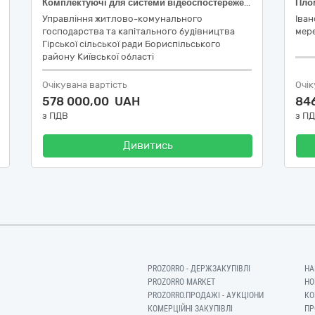
Комплектуючі для системи відеоспостереження
Управління житлово-комунального
Іван
господарства та капітального будівництва
мере
Гірської сільської ради Бориспільського
району Київської області
Очікувана вартість
Очік
578 000,00 UAH
84
з ПДВ
з П
Дивитись
PROZORRO - ДЕРЖЗАКУПІВЛІ
НА
PROZORRO MARKET
НО
PROZORRO.ПРОДАЖІ - АУКЦІОНИ
КО
КОМЕРЦІЙНІ ЗАКУПІВЛІ
ПР