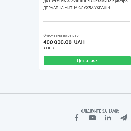
ДК 021:2015 35120000-1 Системи та пристрої нагляду та охорони (пломби свинцеві)
ДЕРЖАВНА МИТНА СЛУЖБА УКРАЇНИ
Очікувана вартість
400 000,00 UAH
з ПДВ
Дивитись
СЛІДКУЙТЕ ЗА НАМИ: