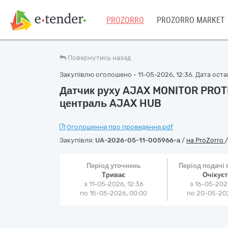
PROZORRO
PROZORRO MARKET
Повернутись назад
Закупівлю оголошено - 11-05-2026, 12:36. Дата остан
Датчик руху AJAX MONITOR PRO
централь AJAX HUB
Оголошення про проведення.pdf
Закупівля:
UA-2026-05-11-005966-a
/
на ProZorro
Період уточнень
Період подачі
Триває
Очікує
з 11-05-2026, 12:36
з 16-05-202
по 15-05-2026, 00:00
по 20-05-202