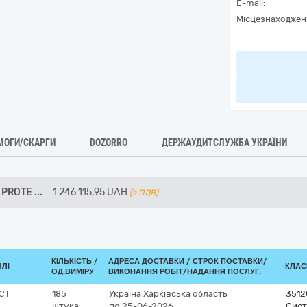
E-mail:
Місцезнаходжен
МОГИ/СКАРГИ
DOZORRO
ДЕРЖАУДИТСЛУЖБА УКРАЇНИ
 PROTE
...
1 246 115,95
UAH
(з ПДВ)
КІЛЬКІСТЬ /
АДРЕСА ДОСТАВКИ /
СТРОК ПОСТАВКИ/
ВЛІ
КЛАСИ
ОД.ВИМІРУ
ВИКОНАННЯ РОБІТ/НАДАННЯ ПОСЛУГ:
CT
185
Україна
Харківська область
3512
штука
по 25-06-2026
Сист