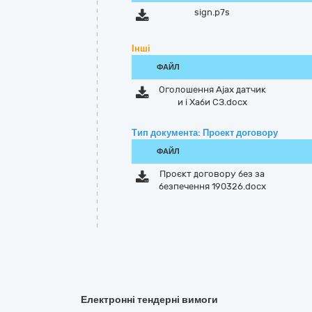
sign.p7s
Інші
ФАЙЛ
Оголошення Ajax датчик
и і Хаби СЗ.docx
Тип документа: Проект договору
ФАЙЛ
Проєкт договору без за
безпечення 190326.docx
Електронні тендерні вимоги