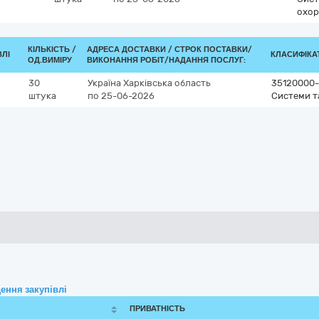
охо
КІЛЬКІСТЬ /
АДРЕСА ДОСТАВКИ /
СТРОК ПОСТАВКИ/
ВЛІ
КЛАСИФІКАТ
ОД.ВИМІРУ
ВИКОНАННЯ РОБІТ/НАДАННЯ ПОСЛУГ:
30
Україна
Харківська область
35120000-
штука
по 25-06-2026
Системи т
ення закупівлі
ПРИВАТНІСТЬ