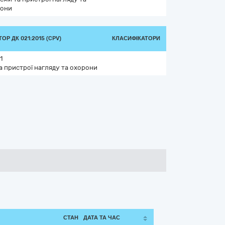
рони
ОР ДК 021:2015 (CPV)
КЛАСИФІКАТОРИ
1
а пристрої нагляду та охорони
СТАН
ДАТА ТА ЧАС