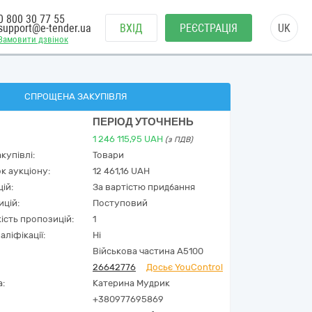
0 800 30 77 55
support@e-tender.ua
ВХІД
РЕЄСТРАЦІЯ
UK
Замовити дзвінок
СПРОЩЕНА ЗАКУПІВЛЯ
ПЕРІОД УТОЧНЕНЬ
1 246 115,95
UAH
(з ПДВ)
купівлі:
Товари
к аукціону:
12 461,16 UAH
ій:
За вартістю придбання
ицій:
Поступовий
кість пропозицій:
1
аліфікації:
Ні
Військова частина А5100
26642776
Досьє YouControl
а:
Катерина Мудрик
+380977695869