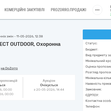
КОМЕРЦІЙНІ ЗАКУПІВЛІ
PROZORRO.ПРОДАЖІ
ніх змін - 11-05-2026, 12:38
TECT OUTDOOR, Охоронна
Статус:
Бюджет:
Вид предмету за
Мінімальний кро
Оцінка пропозиц
/
на DoZorro
Розгляд пропоз
Мінімальна кіль
 пропозицій
Аукціон
Наявність прекв
ться
Очікується
Замовник:
6, 00:00
з
20-05-2026, 14:44
6, 00:00
ЄДРПОУ:
Контактна особ
Телефон: