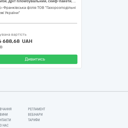
Пломби, дріт пломбувальний, сейф-пакети, ПГК
о-Франківська філія ТОВ "Газорозподільні
жі України"
увана вартість
6 688,68 UAH
ДВ
Дивитись
ВЧАННЯ
РЕГЛАМЕНТ
ВИНИ
ВЕБІНАРИ
НТАКТИ
ТАРИФИ
О НАС