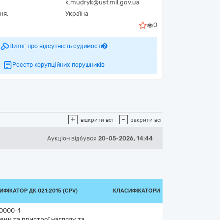
k.mudryk@usf.mil.gov.ua
ня:
Україна
0
Витяг про відсутність судимості
Реєстр корупційних порушників
+
-
відкрити всі
закрити всі
Аукціон відбувся
20-05-2026, 14:44
ФІКАТОР ДК 021:2015 (CPV)
КЛАСИФІКАТОРИ
0000-1
еми та пристрої нагляду та