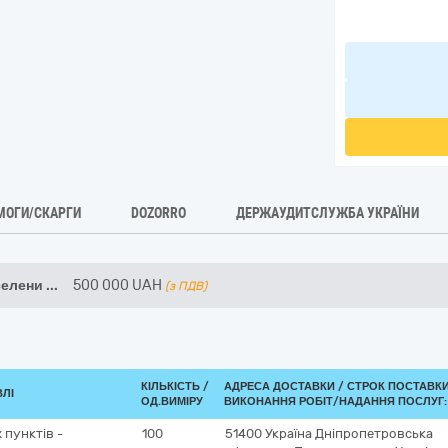
МОГИ/СКАРГИ
DOZORRO
ДЕРЖАУДИТСЛУЖБА УКРАЇНИ
селени
...
500 000
UAH
(з ПДВ)
КІЛЬКІСТЬ /
АДРЕСА ДОСТАВКИ /
СТРОК ПОСТАВК
ВЛІ
ОД.ВИМІРУ
ВИКОНАННЯ РОБІТ/НАДАННЯ ПОСЛУГ:
 пунктів -
100
51400
Україна
Дніпропетровська