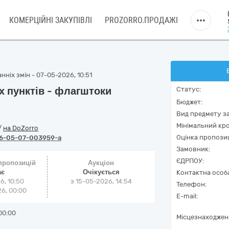
КОМЕРЦІЙНІ ЗАКУПІВЛІ
PROZORRO.ПРОДАЖІ
ніх змін - 07-05-2026, 10:51
х пунктів - флагштоки
Статус:
Бюджет:
Вид предмету за
Мінімальний кро
/
на DoZorro
Оцінка пропозиц
6-05-07-003959-a
Замовник:
ЄДРПОУ:
 пропозицій
Аукціон
ає
Очікується
Контактна особ
6, 10:50
з
15-05-2026, 14:54
Телефон:
6, 00:00
E-mail:
00:00
Місцезнаходжен