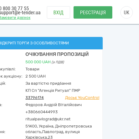
0 800 30 77 55
support@e-tender.ua
ВХІД
РЕЄСТРАЦІЯ
UK
Замовити дзвінок
ВІДКРИТІ ТОРГИ З ОСОБЛИВОСТЯМИ
ОЧІКУВАННЯ ПРОПОЗИЦІЙ
500 000
UAH
(з ПДВ)
купівлі:
Товари
к аукціону:
2 500 UAH
ій:
За вартістю придбання
КП Сп "Агенція Ритуал" ПМР
33796174
Досьє YouControl
а:
Федоров Андрій Віталійович
+380660444993
ritualpavlograd@ukr.net
51400,
Україна
,
Дніпропетровська
ня:
область,
Павлоград,
вулиця
Харківська,23