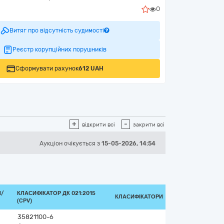
0
Витяг про відсутність судимості
Реєстр корупційних порушників
Сформувати рахунок
612 UAH
+
-
відкрити всі
закрити всі
Аукціон
очікується
з
15-05-2026, 14:54
И/
КЛАСИФІКАТОР ДК 021:2015
КЛАСИФІКАТОРИ
(CPV)
35821100-6