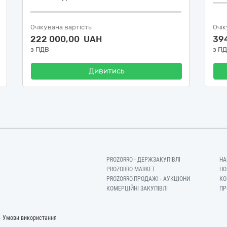
Очікувана вартість
Очік
222 000,00 UAH
39
з ПДВ
з П
Дивитись
PROZORRO - ДЕРЖЗАКУПІВЛІ
НА
PROZORRO MARKET
НО
PROZORRO.ПРОДАЖІ - АУКЦІОНИ
КО
КОМЕРЦІЙНІ ЗАКУПІВЛІ
ПР
-
Умови використання