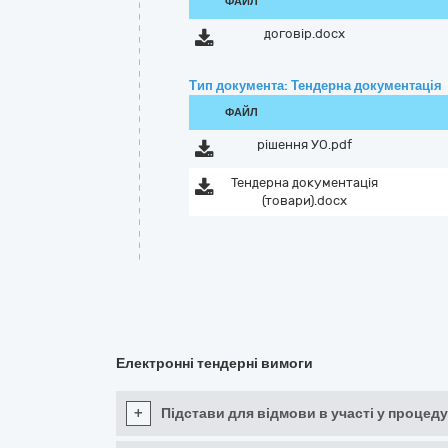
ФАЙЛ
договір.docx
Тип документа: Тендерна документація
ФАЙЛ
рішення УО.pdf
Тендерна документація
(товари).docx
Електронні тендерні вимоги
+
Підстави для відмови в участі у процеду