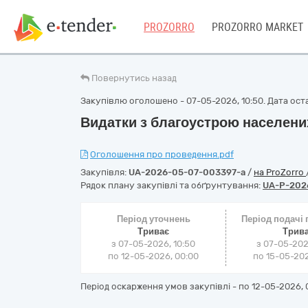
PROZORRO
PROZORRO MARKET
Повернутись назад
Закупівлю оголошено - 07-05-2026, 10:50. Дата остан
Видатки з благоустрою населени
Оголошення про проведення.pdf
Закупівля:
UA-2026-05-07-003397-a
/
на ProZorro
Рядок плану закупівлі та обґрунтування:
UA-P-202
Період уточнень
Період подачі
Триває
Трив
з 07-05-2026, 10:50
з 07-05-202
по 12-05-2026, 00:00
по 15-05-202
Період оскарження умов закупівлі - по
12-05-2026, 