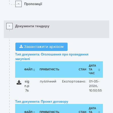
-
Пропозиції
-
Документи тендеру
Завантажити архівом
Тип документа: Оголошення про проведення
закупівлі
ДАТА
ФАЙЛ
ПРИВАТНІСТЬ
СТАН
ТА
ЧАС
sig
публічний
Експортовано:
01-05-
n.p
2026,
7s
10:50:55
Тип документа: Проект договору
ДАТА
ФАЙЛ
ПРИВАТНІСТЬ
СТАН
ТА