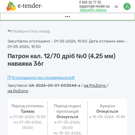
0 800 30 77 55
support@e-tender.ua
UK
Замовити дзвінок
Повернутись назад
Закупівлю оголошено - 01-05-2026, 10:50. Дата останніх змін -
01-05-2026, 10:50
Патрон кал. 12/70 дріб №0 (4,25 мм)
наважка 36г
Оголошення про проведення.pdf
Закупівля:
UA-2026-05-01-003044-a
/
на ProZorro
/
на DoZorro
Період уточнень
Період подачі
Аукціон
Триває
пропозицій
Очікується
з 01-05-2026, 10:50
Очікується
з
13-05-2026, 13:49
по 07-05-2026,
з 07-05-2026,
00:00
00:00
по 13-05-2026,