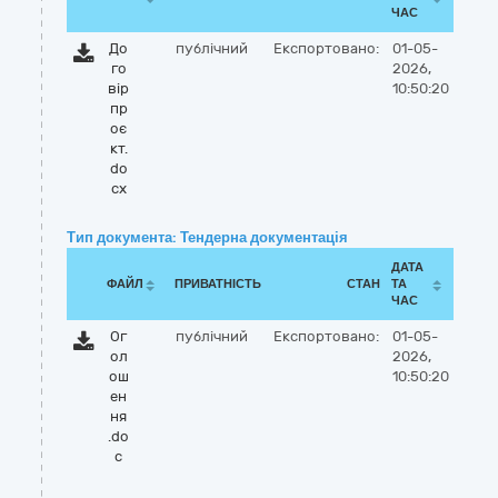
ЧАС
До
публічний
Експортовано:
01-05-
го
2026,
вір
10:50:20
пр
оє
кт.
do
cx
Тип документа: Тендерна документація
ДАТА
ФАЙЛ
ПРИВАТНІСТЬ
СТАН
ТА
ЧАС
Ог
публічний
Експортовано:
01-05-
ол
2026,
ош
10:50:20
ен
ня
.do
c