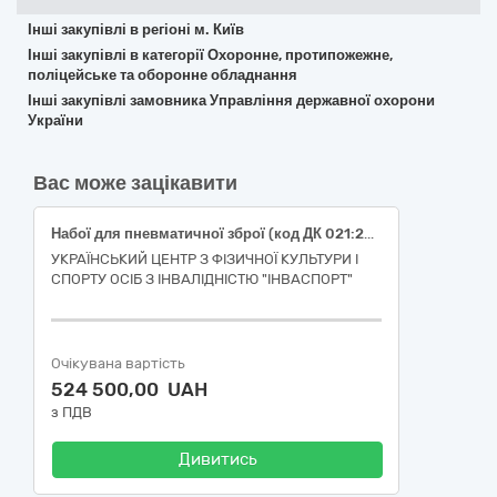
Інші закупівлі в регіоні м. Київ
Інші закупівлі в категорії Охоронне, протипожежне,
поліцейське та оборонне обладнання
Інші закупівлі замовника Управління державної охорони
України
Вас може зацікавити
Набої для пневматичної зброї (код ДК 021:2015 – 35330000-6 "Боєприпаси")
УКРАЇНСЬКИЙ ЦЕНТР З ФІЗИЧНОЇ КУЛЬТУРИ І
СПОРТУ ОСІБ З ІНВАЛІДНІСТЮ "ІНВАСПОРТ"
Очікувана вартість
524 500,00 UAH
з ПДВ
Дивитись