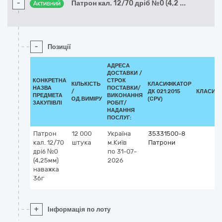
-
Патрон кал. 12/70 дріб №0 (4,2
...
Активний
-
Позиції
АДРЕСА
ДОСТАВКИ /
КОНКРЕТНА
СТРОК
КІЛЬКІСТЬ
КЛАСИФІКАТОР
НАЗВА
ПОСТАВКИ/
/
ДК 021:2015
КЛАСИФІ
ПРЕДМЕТА
ВИКОНАННЯ
ОД.ВИМІРУ
(CPV)
ЗАКУПІВЛІ
РОБІТ/
НАДАННЯ
ПОСЛУГ:
Патрон
12 000
Україна
35331500-8
кал. 12/70
штука
м.Київ
Патрони
дріб №0
по 31-07-
(4,25мм)
2026
наважка
36г
+
Інформація по лоту