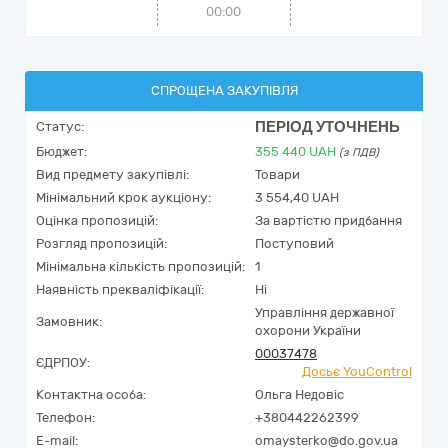
00:00
СПРОЩЕНА ЗАКУПІВЛЯ
ПЕРІОД УТОЧНЕНЬ
Статус:
Бюджет:
355 440
UAH
(з ПДВ)
Вид предмету закупівлі:
Товари
Мінімальний крок аукціону:
3 554,40 UAH
Оцінка пропозицій:
За вартістю придбання
Розгляд пропозицій:
Поступовий
Мінімальна кількість пропозицій:
1
Наявність прекваліфікації:
Ні
Управління державної
Замовник:
охорони України
00037478
ЄДРПОУ:
Досьє YouControl
Контактна особа:
Ольга Недовіс
Телефон:
+380442262399
E-mail:
omaysterko@do.gov.ua