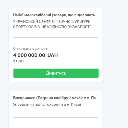
Набої малокаліберні (товари, що підлягаються ліцензуванню) (код ДК 021:2015 – 35330000-6 "Боєприпаси")
УКРАЇНСЬКИЙ ЦЕНТР З ФІЗИЧНОЇ КУЛЬТУРИ І
СПОРТУ ОСІБ З ІНВАЛІДНІСТЮ "ІНВАСПОРТ"
Очікувана вартість
4 000 000,00 UAH
з ПДВ
Дивитись
Боєприпаси (Патрони калібру 7.62х39 мм, Патрони калібру 9х18 мм, Патрони калібру 5,45х39 мм)
Управління поліції охорони в м. Києві