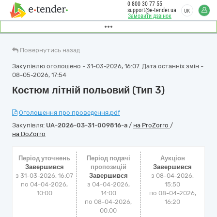
0 800 30 77 55
support@e-tender.ua
UK
Замовити дзвінок
Повернутись назад
Закупівлю оголошено - 31-03-2026, 16:07. Дата останніх змін -
08-05-2026, 17:54
Костюм літній польовий (Тип 3)
Оголошення про проведення.pdf
Закупівля:
UA-2026-03-31-009816-a
/
на ProZorro
/
на DoZorro
Період уточнень
Період подачі
Аукціон
Завершився
пропозицій
Завершився
з 31-03-2026, 16:07
Завершився
з
08-04-2026,
по 04-04-2026,
з 04-04-2026,
15:50
10:00
14:00
по
08-04-2026,
по 08-04-2026,
16:20
00:00