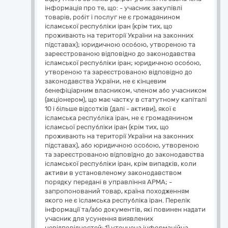
інформація про те, що: - учасник закупівлі
товарів, робіт і послуг не є громадянином
ісламської республіки іран (крім тих, що
проживають на території України на законних
підставах); юридичною особою, утвореною та
зареєстрованою відповідно до законодавства
ісламської республіки іран; юридичною особою,
утвореною та зареєстрованою відповідно до
законодавства України, не є кінцевим
бенефіціарним власником, членом або учасником
(акціонером), що має частку в статутному капіталі
10 і більше відсотків (далі - активи), якої є
ісламська республіка іран, не є громадянином
ісламсьої республіки іран (крім тих, що
проживають на території України на законних
підставах), або юридичною особою, утвореною
та зареєстрованою відповідно до законодавства
ісламської республіки іран, крім випадків, коли
активи в установленому законодавством
порядку передані в управління АРМА; -
запропонований товар, країна походженням
якого не є ісламська республіка іран. Перелік
інформації та/або документів, які повинен надати
учасник для усунення виявлених
невідповідностей: 1) уточнена інформаційна