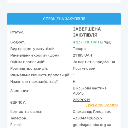
СПРОЩЕНА ЗАКУПІВЛЯ
ЗАВЕРШЕНА
Статус:
ЗАКУПІВЛЯ
Бюджет:
4 237 000
UAH
(з ПДВ)
Вид предмету закупівлі:
Товари
Мінімальний крок аукціону:
21 185 UAH
Оцінка пропозицій:
За вартістю придбання
Розгляд пропозицій:
Поступовий
Мінімальна кількість пропозицій:
1
Наявність прекваліфікації:
Ні
Військова частина
Замовник:
А0515
22990919
ЄДРПОУ:
Досьє YouControl
Контактна особа:
Олександр Голоднюк
Телефон:
+380444286269
E-mail:
goods@damba.org.ua