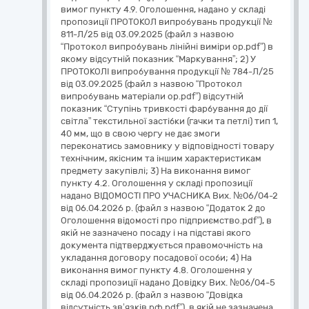
вимог пункту 4.9. Оголошення, надано у складі
пропозиції ПРОТОКОЛ випробувань продукції №
811-Л/25 від 03.09.2025 (файл з назвою
“Протокол випробувань лінійні виміри ор.pdf”) в
якому відсутній показник “Маркування”; 2) У
ПРОТОКОЛІ випробування продукції № 784-Л/25
від 03.09.2025 (файл з назвою “Протокол
випробувань матеріали ор.pdf”) відсутній
показник “Ступінь тривкості фарбування до дії
світла” текстильної застібки (гачки та петлі) тип 1,
40 мм, що в свою чергу не дає змоги
переконатись замовнику у відповідності товару
технічним, якісним та іншим характеристикам
предмету закупівлі; 3) На виконання вимог
пункту 4.2. Оголошення у складі пропозиції
надано ВІДОМОСТІ ПРО УЧАСНИКА Вих. №06/04-2
від 06.04.2026 р. (файл з назвою “Додаток 2 до
Оголошення відомості про підприємство.pdf”), в
якій не зазначено посаду і на підставі якого
документа підтверджується правомочність на
укладання договору посадової особи; 4) На
виконання вимог пункту 4.8. Оголошення у
складі пропозиції надано Довідку Вих. №06/04-5
від 06.04.2026 р. (файл з назвою “Довідка
відсутність зв’язків рф.pdf”), в якій не зазначена