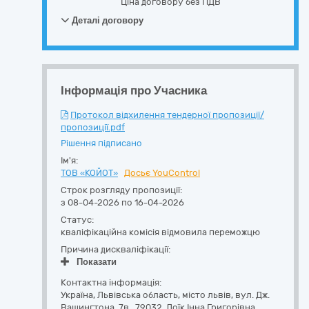
Ціна договору без ПДВ
Деталі договору
Інформація про Учасника
Протокол відхилення тендерної пропозиції/
пропозиції.pdf
Рішення підписано
Ім'я:
ТОВ «КОЙОТ»
Досьє YouControl
Строк розгляду пропозиції:
з 08-04-2026 по 16-04-2026
Статус:
кваліфікаційна комісія відмовила переможцю
Причина дискваліфікації:
Показати
Контактна інформація:
Україна
,
Львівська область
,
місто львів,
вул. Дж.
Вашингтона, 7в.
,
79032
,
Лоїк Інна Григорівна