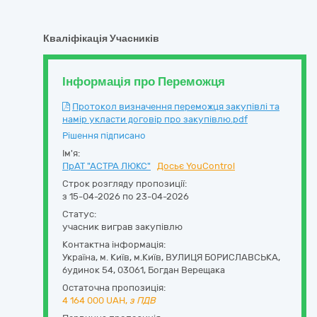
Кваліфікація Учасників
Інформація про Переможця
Протокол визначення переможця закупівлі та
намір укласти договір про закупівлю.pdf
Рішення підписано
Ім'я:
ПрАТ "АСТРА ЛЮКС"
Досьє YouControl
Строк розгляду пропозиції:
з 15-04-2026 по 23-04-2026
Статус:
учасник виграв закупівлю
Контактна інформація:
Україна
,
м. Київ
,
м.Київ,
ВУЛИЦЯ БОРИСЛАВСЬКА,
будинок 54
,
03061
,
Богдан Верещака
Остаточна пропозиція:
4 164 000
UAH,
з ПДВ