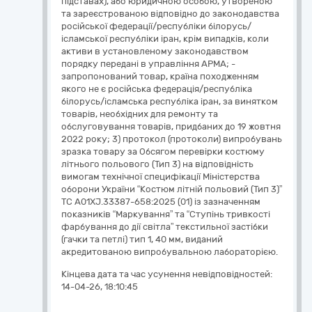
підставах), або юридичною особою, утвореною
та зареєстрованою відповідно до законодавства
російської федерації/республіки білорусь/
ісламської республіки іран, крім випадків, коли
активи в установленому законодавством
порядку передані в управління АРМА; -
запропонований товар, країна походженням
якого не є російська федерація/республіка
білорусь/ісламська республіка іран, за винятком
товарів, необхідних для ремонту та
обслуговування товарів, придбаних до 19 жовтня
2022 року; 3) протокол (протоколи) випробувань
зразка товару за Обсягом перевірки костюму
літнього польового (Тип 3) на відповідність
вимогам технічної специфікації Міністерства
оборони України “Костюм літній польовий (Тип 3)”
ТС А01ХJ.33387-658:2025 (01) із зазначенням
показників “Маркування” та “Ступінь тривкості
фарбування до дії світла” текстильної застібки
(гачки та петлі) тип 1, 40 мм, виданий
акредитованою випробувальною лабораторією.
Кінцева дата та час усунення невідповідностей:
14-04-26, 18:10:45