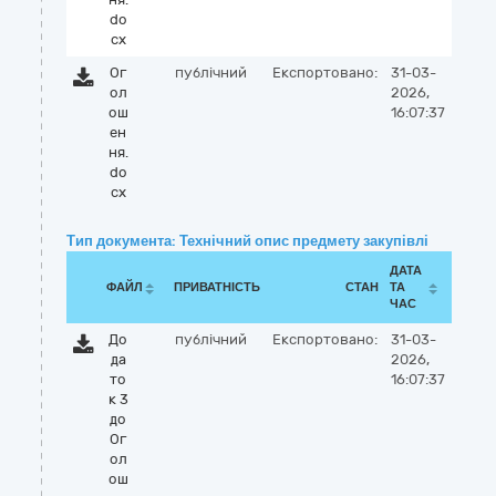
do
cx
Ог
публічний
Експортовано:
31-03-
ол
2026,
ош
16:07:37
ен
ня.
do
cx
Тип документа: Технічний опис предмету закупівлі
ДАТА
ФАЙЛ
ПРИВАТНІСТЬ
СТАН
ТА
ЧАС
До
публічний
Експортовано:
31-03-
да
2026,
то
16:07:37
к 3
до
Ог
ол
ош