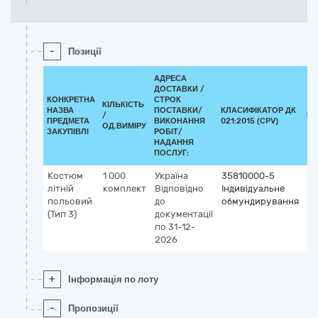
-
Позиції
АДРЕСА
ДОСТАВКИ /
КОНКРЕТНА
СТРОК
КІЛЬКІСТЬ
НАЗВА
ПОСТАВКИ/
КЛАСИФІКАТОР ДК
/
КЛ
ПРЕДМЕТА
ВИКОНАННЯ
021:2015 (CPV)
ОД.ВИМІРУ
ЗАКУПІВЛІ
РОБІТ/
НАДАННЯ
ПОСЛУГ:
Костюм
1 000
Україна
35810000-5
літній
комплект
Відповідно
Індивідуальне
польовий
до
обмундирування
(Тип 3)
документації
по 31-12-
2026
+
Інформація по лоту
-
Пропозиції