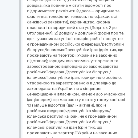
довідка, яка повинна містити відомості про
підприємство: реквізити (адреса – юридична та
фактична, телефони, телекси, телефакси, всі
банківські реквізити), керівництво, форма
власності та юридичний статус (Додаток 2 до
Оголошення); 2) довідку у довільній формі про те,
що: - учасник закупівлі товарів, робіт і послуг не
є громадянином російської федерації/республіки
білорусь/ісламської республіки іран (крім тих, що
проживають на території України на законних
підставах); юридичною особою, утвореною та
зареєстрованою відповідно до законодавства
російської федерації/республіки білорусь/
ісламської республіки іран; юридичною особою,
утвореною та зареєстрованою відповідно до
законодавства України, не є кінцевим
бенефіціарним власником, членом або учасником
(акціонером), що має частку в статутному капіталі
10 і більше відсотків (далі - активи), якої є
російська федерація/республіка білорусь/
ісламська республіка іран, не є громадянином
російської федерації/республіки білорусь/
ісламсьої республіки іран (крім тих, що
проживають на території України на законних