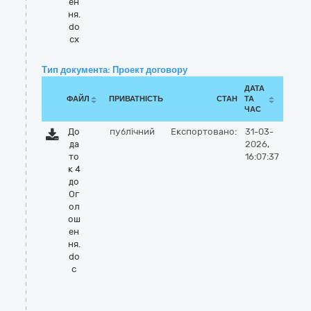
ен
ня.
do
cx
Тип документа: Проект договору
ДАТА
ФАЙЛ
ПРИВАТНІСТЬ
СТАН
ТА
ЧАС
До
публічний
Експортовано:
31-03-
да
2026,
то
16:07:37
к 4
до
Ог
ол
ош
ен
ня.
do
c