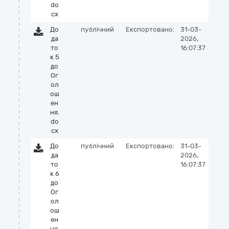
do
cx
До
публічний
Експортовано:
31-03-
да
2026,
то
16:07:37
к 5
до
Ог
ол
ош
ен
ня.
do
cx
До
публічний
Експортовано:
31-03-
да
2026,
то
16:07:37
к 6
до
Ог
ол
ош
ен
ня.