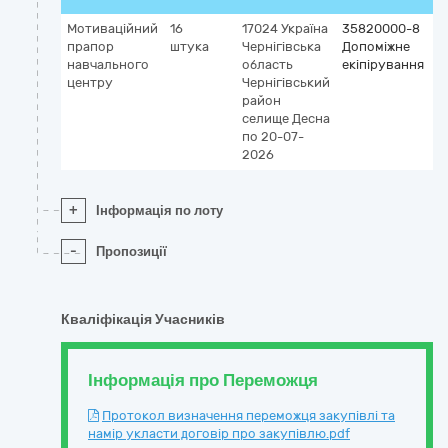
Мотиваційний
16
17024
Україна
35820000-8
прапор
штука
Чернігівська
Допоміжне
навчального
область
екіпірування
центру
Чернігівський
район
селище Десна
по 20-07-
2026
+
Інформація по лоту
-
Пропозиції
Кваліфікація Учасників
Інформація про Переможця
Протокол визначення переможця закупівлі та
намір укласти договір про закупівлю.pdf