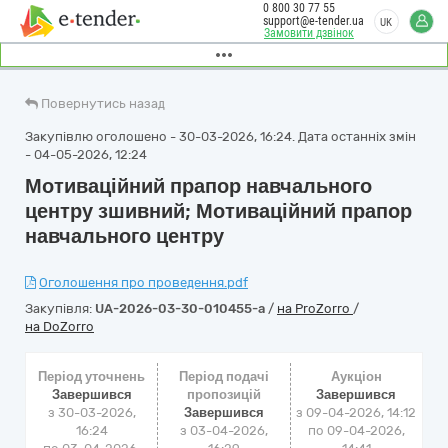
0 800 30 77 55
support@e-tender.ua
UK
Замовити дзвінок
Повернутись назад
Закупівлю оголошено - 30-03-2026, 16:24. Дата останніх змін
- 04-05-2026, 12:24
Мотиваційний прапор навчального
центру зшивний; Мотиваційний прапор
навчального центру
Оголошення про проведення.pdf
Закупівля:
UA-2026-03-30-010455-a
/
на ProZorro
/
на DoZorro
Період уточнень
Період подачі
Аукціон
Завершився
пропозицій
Завершився
з 30-03-2026,
Завершився
з
09-04-2026, 14:12
16:24
з 03-04-2026,
по
09-04-2026,