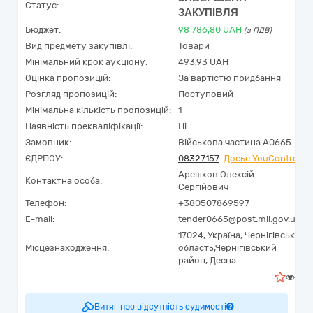
Статус:
ЗАКУПІВЛЯ
Бюджет:
98 786,80
UAH
(з ПДВ)
Вид предмету закупівлі:
Товари
Мінімальний крок аукціону:
493,93 UAH
Оцінка пропозицій:
За вартістю придбання
Розгляд пропозицій:
Поступовий
Мінімальна кількість пропозицій:
1
Наявність прекваліфікації:
Ні
Замовник:
Військова частина А0665
ЄДРПОУ:
08327157
Досьє YouControl
Арешков Олексій
Контактна особа:
Сергійович
Телефон:
+380507869597
E-mail:
tender0665@post.mil.gov.ua
17024,
Україна
,
Чернігівська
Місцезнаходження:
область,
Чернігівський
район,
Десна
2
Витяг про відсутність судимості