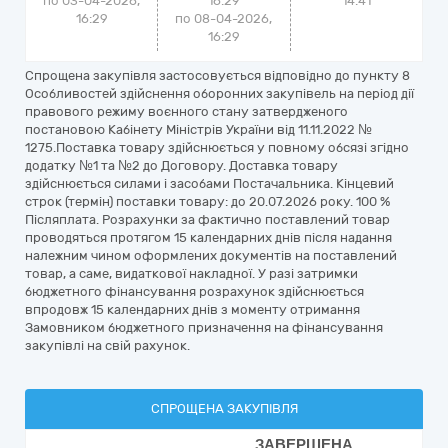
по 03-04-2026,
16:29
14:41
16:29
по 08-04-2026,
16:29
Спрощена закупівля застосовується відповідно до пункту 8
Особливостей здійснення оборонних закупівель на період дії
правового режиму воєнного стану затвердженого
постановою Кабінету Міністрів України від 11.11.2022 №
1275.Поставка товару здійснюється у повному обсязі згідно
додатку №1 та №2 до Договору. Доставка товару
здійснюється силами і засобами Постачальника. Кінцевий
строк (термін) поставки товару: до 20.07.2026 року. 100 %
Післяплата. Розрахунки за фактично поставлений товар
проводяться протягом 15 календарних днів після надання
належним чином оформлених документів на поставлений
товар, а саме, видаткової накладної. У разі затримки
бюджетного фінансування розрахунок здійснюється
впродовж 15 календарних днів з моменту отримання
Замовником бюджетного призначення на фінансування
закупівлі на свій рахунок.
СПРОЩЕНА ЗАКУПІВЛЯ
ЗАВЕРШЕНА