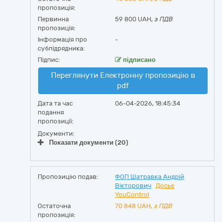
пропозиція:
Первинна
59 800 UAH,
з ПДВ
пропозиція:
Інформація про
-
субпідрядника:
Підпис:
підписано
Переглянути Електронну пропозицію в
pdf
Дата та час
06-04-2026, 18:45:34
подання
пропозиції:
Документи:
Показати документи (20)
Пропозицію подав:
ФОП Шатравка Андрій
Вікторович
Досьє
YouControl
Остаточна
70 848
UAH,
з ПДВ
пропозиція: