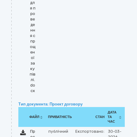
дл
я п
ро
ве
де
нн
я с
пр
ощ
ен
ої
за
ку
пів
лі.
do
cx
Тип документа: Проект договору
ДАТА
ФАЙЛ
ПРИВАТНІСТЬ
СТАН
ТА
ЧАС
Пр
публічний
Експортовано:
30-03-
оє
2026,