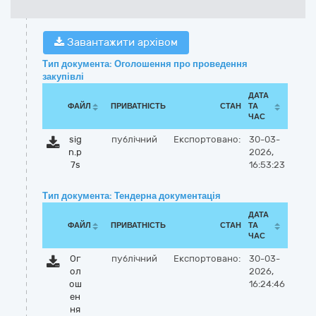
Завантажити архівом
Тип документа: Оголошення про проведення
закупівлі
ДАТА
ФАЙЛ
ПРИВАТНІСТЬ
СТАН
ТА
ЧАС
sig
публічний
Експортовано:
30-03-
n.p
2026,
7s
16:53:23
Тип документа: Тендерна документація
ДАТА
ФАЙЛ
ПРИВАТНІСТЬ
СТАН
ТА
ЧАС
Ог
публічний
Експортовано:
30-03-
ол
2026,
ош
16:24:46
ен
ня