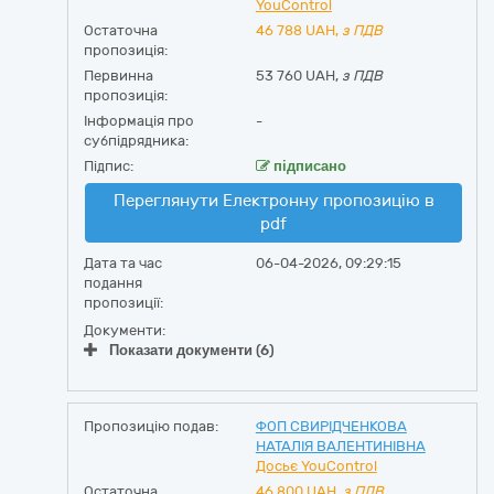
YouControl
Остаточна
46 788
UAH,
з ПДВ
пропозиція:
Первинна
53 760 UAH,
з ПДВ
пропозиція:
Інформація про
-
субпідрядника:
Підпис:
підписано
Переглянути Електронну пропозицію в
pdf
Дата та час
06-04-2026, 09:29:15
подання
пропозиції:
Документи:
Показати документи (6)
Пропозицію подав:
ФОП СВИРІДЧЕНКОВА
НАТАЛІЯ ВАЛЕНТИНІВНА
Досьє YouControl
Остаточна
46 800
UAH,
з ПДВ