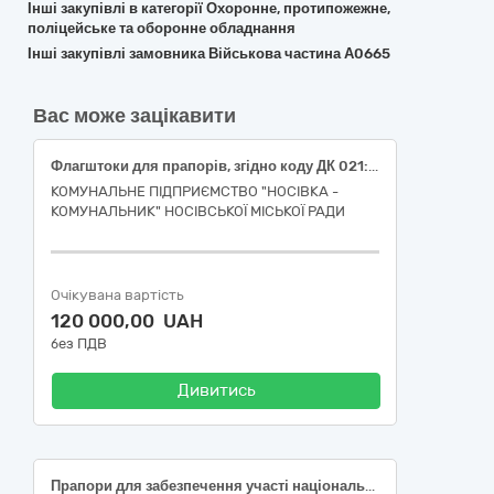
Інші закупівлі в категорії Охоронне, протипожежне,
поліцейське та оборонне обладнання
Інші закупівлі замовника Військова частина А0665
Вас може зацікавити
Флагштоки для прапорів, згідно коду ДК 021:2015 — 35820000-8 Допоміжне екіпірування
КОМУНАЛЬНЕ ПІДПРИЄМСТВО "НОСІВКА -
КОМУНАЛЬНИК" НОСІВСЬКОЇ МІСЬКОЇ РАДИ
Очікувана вартість
120 000,00 UAH
без ПДВ
Дивитись
Прапори для забезпечення участі національної збірної команди України в ІV літніх Юнацьких Олімпійських іграх 2026 року в м. Дакар