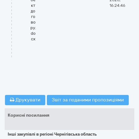
кт
16:24:46
до
го
во
ру.
do
cx
Друкувати
Звіт за поданими пропозиціями
Корисні посилання
Інші закупівлі в регіоні Чернігівська область