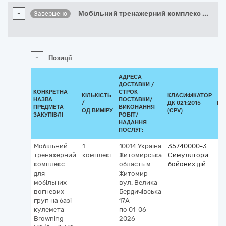
-
Мобільний тренажерний комплекс
...
Завершено
-
Позиції
АДРЕСА
ДОСТАВКИ /
КОНКРЕТНА
СТРОК
КІЛЬКІСТЬ
КЛАСИФІКАТОР
НАЗВА
ПОСТАВКИ/
/
ДК 021:2015
КЛ
ПРЕДМЕТА
ВИКОНАННЯ
ОД.ВИМІРУ
(CPV)
ЗАКУПІВЛІ
РОБІТ/
НАДАННЯ
ПОСЛУГ:
Мобільний
1
10014
Україна
35740000-3
тренажерний
комплект
Житомирська
Симулятори
комплекс
область
м.
бойових дій
для
Житомир
мобільних
вул. Велика
вогневих
Бердичівська
груп на базі
17А
кулемета
по 01-06-
Browning
2026