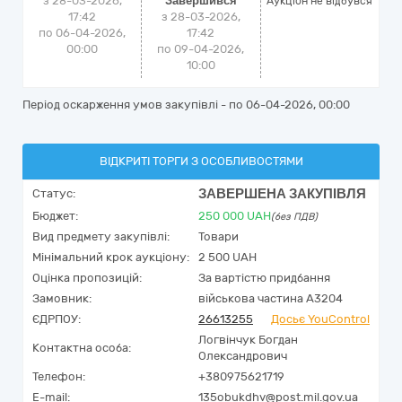
з 28-03-2026,
Завершився
Аукціон не відбувся
17:42
з 28-03-2026,
по 06-04-2026,
17:42
00:00
по 09-04-2026,
10:00
Період оскарження умов закупівлі - по
06-04-2026, 00:00
ВІДКРИТІ ТОРГИ З ОСОБЛИВОСТЯМИ
ЗАВЕРШЕНА ЗАКУПІВЛЯ
Статус:
Бюджет:
250 000
UAH
(без ПДВ)
Вид предмету закупівлі:
Товари
Мінімальний крок аукціону:
2 500 UAH
Оцінка пропозицій:
За вартістю придбання
Замовник:
військова частина А3204
ЄДРПОУ:
26613255
Досьє YouControl
Логвінчук Богдан
Контактна особа:
Олександрович
Телефон:
+380975621719
E-mail:
135obukdhv@post.mil.gov.ua