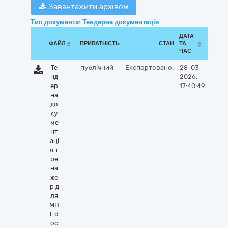
Завантажити архівом
Тип документа: Тендерна документація
ДАТА
ФАЙЛ
ПРИВАТНІСТЬ
СТАН
ТА
ЧАС
Те
публічний
Експортовано:
28-03-
нд
2026,
ер
17:40:49
на
до
ку
ме
нт
аці
я т
ре
на
же
р д
ля
МВ
Г.d
oc