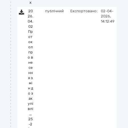
x
20
публічний
Експортовано:
02-04-
26.
2026,
04.
14:12:49
02
Пр
от
ок
ол
пр
о в
не
се
нн
я з
мі
н д
о з
ак
упі
влі
_
25
-2