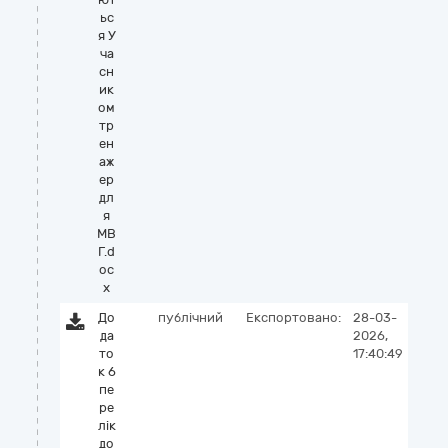
ьс
я У
ча
сн
ик
ом
тр
ен
аж
ер
дл
я
МВ
Г.d
oc
x
До
публічний
Експортовано:
28-03-
да
2026,
то
17:40:49
к 6
пе
ре
лік
до