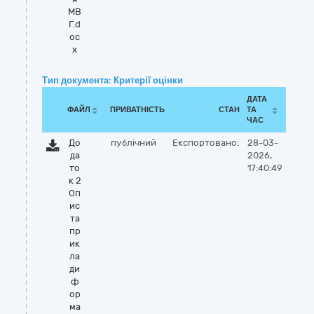
МВ
Г.d
oc
x
Тип документа: Критерії оцінки
ДАТА
ФАЙЛ
ПРИВАТНІСТЬ
СТАН
ТА
ЧАС
До
публічний
Експортовано:
28-03-
да
2026,
то
17:40:49
к 2
Оп
ис
та
пр
ик
ла
ди
ф
ор
ма