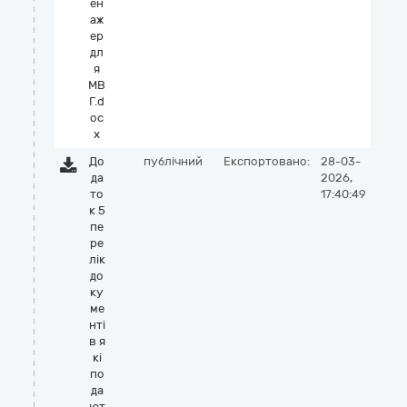
ен
аж
ер
дл
я
МВ
Г.d
oc
x
До
публічний
Експортовано:
28-03-
да
2026,
то
17:40:49
к 5
пе
ре
лік
до
ку
ме
нті
в я
кі
по
да
ют