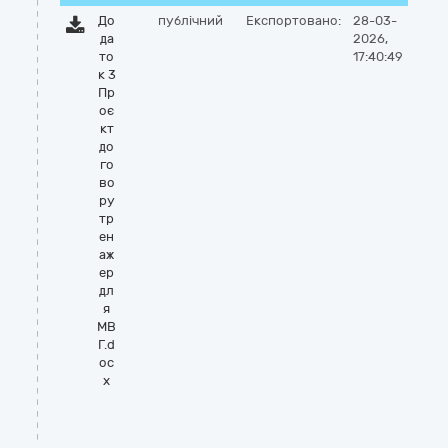
До
публічний
Експортовано:
28-03-
да
2026,
то
17:40:49
к 3
Пр
оє
кт
до
го
во
ру
тр
ен
аж
ер
дл
я
МВ
Г.d
oc
x