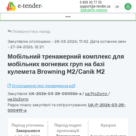
0 800 30 77 55
support@e-tender.ua
UK
Замовити дзвінок
Повернутись назад
Закупівлю оголошено - 28-03-2026, 17:42. Дата останніх змін
- 27-04-2026, 12:21
Мобільний тренажерний комплекс для
мобільних вогневих груп на базі
кулемета Browning M2/Canik M2
Оголошення про проведення.pdf
Закупівля:
UA-2026-03-28-000556-a
/
на ProZorro
/
на DoZorro
Рядок плану закупівлі та обґрунтування:
UA-P-2026-03-28-
000419-a
Період уточнень
Період подачі
Аукціон
Завершився
пропозицій