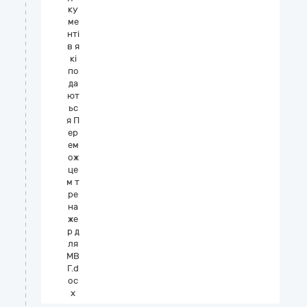
ку
ме
нті
в я
кі
по
да
ют
ьс
я П
ер
ем
ож
це
м т
ре
на
же
р д
ля
МВ
Г.d
oc
x