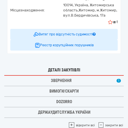
10014,
Україна
,
Житомирська
Місцезнаходження:
область,
Житомир,
м.Житомир,
вул.В.Бердичівська, 17а
1
Витяг про відсутність судимості
Реєстр корупційних порушників
ДЕТАЛІ ЗАКУПІВЛІ
ЗВЕРНЕННЯ
1
ВИМОГИ/СКАРГИ
DOZORRO
ДЕРЖАУДИТСЛУЖБА УКРАЇНИ
+
-
відкрити всі
закрити всі