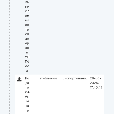
ль
ни
х п
ом
ил
ок
тр
ен
аж
ер
дл
я
МВ
Г.d
oc
x
До
публічний
Експортовано:
28-03-
да
2026,
то
17:40:49
к 4
Ан
ке
та
тр