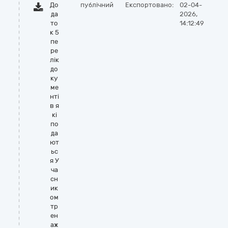
До
публічний
Експортовано:
02-04-
да
2026,
то
14:12:49
к 5
пе
ре
лік
до
ку
ме
нті
в я
кі
по
да
ют
ьс
я У
ча
сн
ик
ом
тр
ен
аж