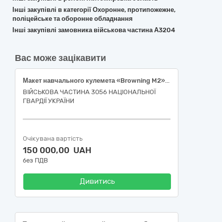
Інші закупівлі в категорії Охоронне, протипожежне,
поліцейське та оборонне обладнання
Інші закупівлі замовника військова частина А3204
Вас може зацікавити
Макет навчального кулемета «Browning M2» з стійкою (туреллю) до тренажерного комплексу Тренажер Т1 МВГ ППО «Кулемет Browning M2 » мобільного типу
ВІЙСЬКОВА ЧАСТИНА 3056 НАЦІОНАЛЬНОЇ
ГВАРДІЇ УКРАЇНИ
Очікувана вартість
150 000,00 UAH
без ПДВ
Дивитись