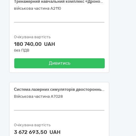
Тренажерний навчальний комплекс «Дронобій»
військова частина А2110
Очікувана вартість
180 740,00 UAH
без ПДВ
Дивитись
Система лазерних симуляторів двостороннього вогневого контакту
Військова частина А7028
Очікувана вартість
3 672 693,50 UAH