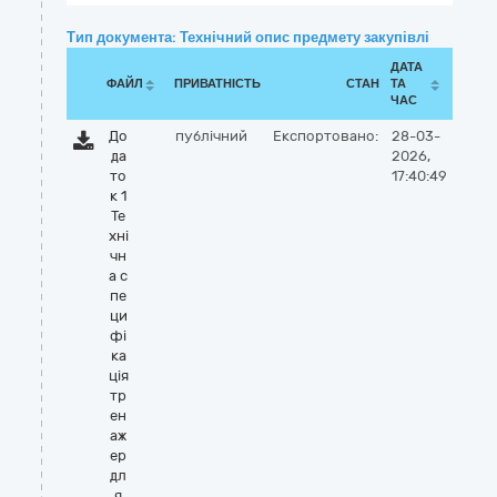
Тип документа: Технічний опис предмету закупівлі
ДАТА
ФАЙЛ
ПРИВАТНІСТЬ
СТАН
ТА
ЧАС
До
публічний
Експортовано:
28-03-
да
2026,
то
17:40:49
к 1
Те
хні
чн
а с
пе
ци
фі
ка
ція
тр
ен
аж
ер
дл
я