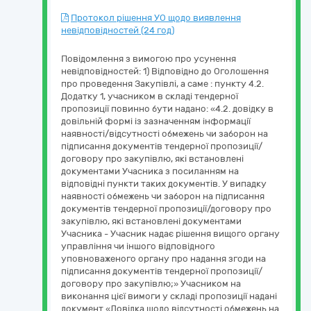
Протокол рішення УО щодо виявлення
невідповідностей (24 год)
Повідомлення з вимогою про усунення
невідповідностей: 1) Відповідно до Оголошення
про проведення Закупівлі, а саме : пункту 4.2.
Додатку 1, учасником в складі тендерної
пропозиції повинно бути надано: «4.2. довідку в
довільній формі із зазначенням інформації
наявності/відсутності обмежень чи заборон на
підписання документів тендерної пропозиції/
договору про закупівлю, які встановлені
документами Учасника з посиланням на
відповідні пункти таких документів. У випадку
наявності обмежень чи заборон на підписання
документів тендерної пропозиції/договору про
закупівлю, які встановлені документами
Учасника - Учасник надає рішення вищого органу
управління чи іншого відповідного
уповноваженого органу про надання згоди на
підписання документів тендерної пропозиції/
договору про закупівлю;» Учасником на
виконання цієї вимоги у складі пропозиції надані
документ «Довідка щодо відсутності обмежень на