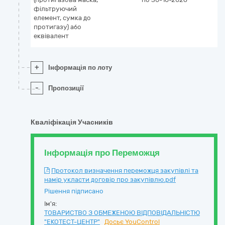
фільтруючий
елемент, сумка до
протигазу) або
еквівалент
+
Інформація по лоту
-
Пропозиції
Кваліфікація Учасників
Інформація про Переможця
Протокол визначення переможця закупівлі та
намір укласти договір про закупівлю.pdf
Рішення підписано
Ім'я:
ТОВАРИСТВО З ОБМЕЖЕНОЮ ВІДПОВІДАЛЬНІСТЮ
"ЕКОТЕСТ-ЦЕНТР"
Досьє YouControl