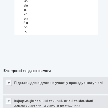
но
вій
сь
ко
ви
й.d
oc
x
Електронні тендерні вимоги
+
Підстави для відмови в участі у процедурі закупівлі
+
Інформація про інші технічні, якісні та кількісні
характеристики та вимоги до учасника