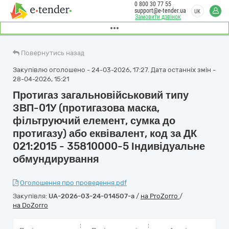
0 800 30 77 55
support@e-tender.ua
UK
Замовити дзвінок
Повернутись назад
Закупівлю оголошено - 24-03-2026, 17:27. Дата останніх змін -
28-04-2026, 15:21
Протигаз загальновійськовий типу
ЗВП-01У (протигазова маска,
фільтруючий елемент, сумка до
протигазу) або еквівалент, код за ДК
021:2015 - 35810000-5 Індивідуальне
обмундирування
Оголошення про проведення.pdf
Закупівля:
UA-2026-03-24-014507-a
/
на ProZorro
/
на DoZorro