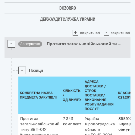
DOZORRO
ДЕРЖАУДИТСЛУЖБА УКРАЇНИ
+
-
відкрити всі
закрити всі
-
Протигаз загальновійськовий ти
...
Завершено
-
Позиції
АДРЕСА
ДОСТАВКИ /
КІЛЬКІСТЬ
СТРОК
КОНКРЕТНА НАЗВА
КЛАСИФІ
/
ПОСТАВКИ/
ПРЕДМЕТА ЗАКУПІВЛІ
021:2015 
ОД.ВИМІРУ
ВИКОНАННЯ
РОБІТ/НАДАННЯ
ПОСЛУГ:
Протигаз
7 343
Україна
3581000
загальновійськовий
комплект
Кіровоградська
Індивіду
типу ЗВП-01У
область
обмунди
(протигазова маска,
по 30-10-2026