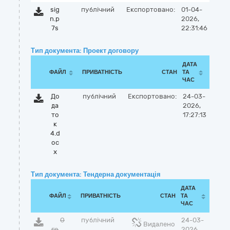
sig
публічний
Експортовано:
01-04-
n.p
2026,
7s
22:31:46
Тип документа: Проект договору
ДАТА
ФАЙЛ
ПРИВАТНІСТЬ
СТАН
ТА
ЧАС
До
публічний
Експортовано:
24-03-
да
2026,
то
17:27:13
к
4.d
oc
x
Тип документа: Тендерна документація
ДАТА
ФАЙЛ
ПРИВАТНІСТЬ
СТАН
ТА
ЧАС
О
публічний
24-03-
Видалено
го
2026,