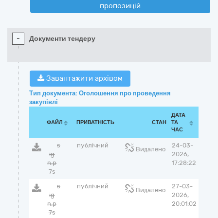
пропозицій
-
Документи тендеру
Завантажити архівом
Тип документа: Оголошення про проведення
закупівлі
ДАТА
ФАЙЛ
ПРИВАТНІСТЬ
СТАН
ТА
ЧАС
s
публічний
24-03-
Видалено
ig
2026,
n.p
17:28:22
7s
s
публічний
27-03-
Видалено
ig
2026,
n.p
20:01:02
7s