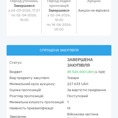
Період уточнень
Період подачі
Аукціон
Завершився
пропозицій
з 24-03-2026, 17:27
Завершився
Аукціон не відбувся
по 02-04-2026,
з 02-04-2026,
10:00
10:00
по 14-04-2026,
09:00
СПРОЩЕНА ЗАКУПІВЛЯ
ЗАВЕРШЕНА
Статус:
ЗАКУПІВЛЯ
Бюджет:
45 526 600
UAH
(з ПДВ)
Вид предмету закупівлі:
Товари
Мінімальний крок аукціону:
227 633 UAH
Оцінка пропозицій:
За вартістю придбання
Розгляд пропозицій:
Поступовий
Мінімальна кількість пропозицій:
1
Наявність прекваліфікації:
Ні
Військова частина
Замовник: