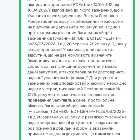
підписання пропозиції.PDF» (вих.10/04-012 від
10.04.2026), відповідно до якого зазначено, що у
Учасника в особі директора Вотуся Ярослава
Миколайовича, відсутні обмеження чи заборони
на підписання документів по Закупівлі згідно з
протокольним рішенням Загальних зборів
засновників (учасників) ТОВ «ЕКОТЕСТ-ЦЕНТР»
№26/03/2026-1 від 20 березня 2026 року. Однак у
складі пропозиції Учасника даний протокол
відсутній, що не дає можливість визначити
Замовнику наявність та обсяг повноважень
директора на підписання документів у межах
даної закупівлі, а також перевірити достовірність
наданої учасником інформації. Для усунення
зазначених невідповідностей Учаснику необхідно
надати у строк, визначений Особливостями №
1275, документи зазначені в оголошенні про
проведення Закупівлі, а саме : протокольне
рішення Загальних зборів засновників
(учасників) ТОВ «ЕКОТЕСТ-ЦЕНТР» №26/03/2026-
1 від 20 березня 2026 року. У разі якщо Учасник не
надає вище зазначені документи - надати лист-
роз’яснення в довільній формі з вказанням
причин не надання документу що вимагається.