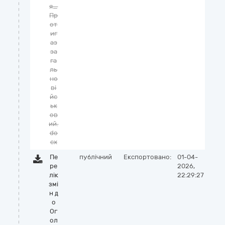
я_
Пр
от
иг
аз
за
га
ль
но
ві
йс
ьк
ов
ий.
do
cx
Пе
публічний
Експортовано:
01-04-
ре
2026,
лік
22:29:27
змі
н д
о
Ог
ол