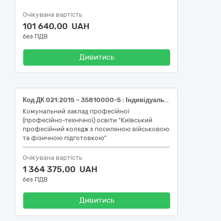
Очікувана вартість
101 640,00 UAH
без ПДВ
Дивитись
Код ДК 021:2015 – 35810000-5 : Індивідуальне обмундирування (шапка зимова, куртка польова утеплена, костюм літній польовий комуфльований, черевики з високими берцями, кашкет польовий, флісова кофта)
Комунальний заклад професійної
(професійно-технічної) освіти "Київський
професійний коледж з посиленою військовою
та фізичною підготовкою"
Очікувана вартість
1 364 375,00 UAH
без ПДВ
Дивитись