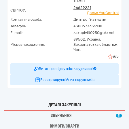
Т0950
26629221
ЄДРПОУ:
Досьє YouControl
Контактна особа:
Дмитро Гнатишин
Телефон:
+380673355188
E-mail:
zakupivlit0950@ukr.net
89502,
Україна
,
Місцезнаходження:
Закарпатська область,
м.
Чоп,
-
5
Витяг про відсутність судимості
Реєстр корупційних порушників
ДЕТАЛІ ЗАКУПІВЛІ
ЗВЕРНЕННЯ
41
ВИМОГИ/СКАРГИ