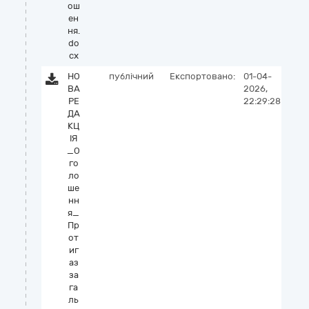
ош
ен
ня.
do
cx
НО
публічний
Експортовано:
01-04-
ВА
2026,
РЕ
22:29:28
ДА
КЦ
ІЯ
_О
го
ло
ше
нн
я_
Пр
от
иг
аз
за
га
ль