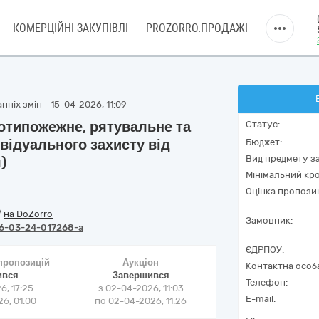
КОМЕРЦІЙНІ ЗАКУПІВЛІ
PROZORRO.ПРОДАЖІ
ніх змін - 15-04-2026, 11:09
ротипожежне, рятувальне та
Статус:
відуального захисту від
Бюджет:
Вид предмету за
)
Мінімальний кро
Оцінка пропозиц
/
на DoZorro
Замовник:
6-03-24-017268-a
ЄДРПОУ:
 пропозицій
Аукціон
Контактна особ
ився
Завершився
Телефон:
6, 17:25
з
02-04-2026, 11:03
E-mail:
6, 01:00
по
02-04-2026, 11:26