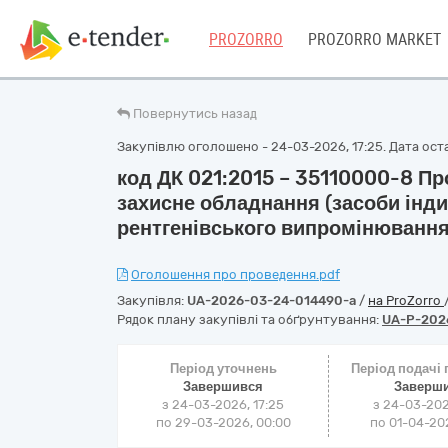
PROZORRO
PROZORRO MARKET
Повернутись назад
Закупівлю оголошено - 24-03-2026, 17:25. Дата остан
код ДК 021:2015 – 35110000-8 П
захисне обладнання (засоби інди
рентгенівського випромінювання
Оголошення про проведення.pdf
Закупівля:
UA-2026-03-24-014490-a
/
на ProZorro
Рядок плану закупівлі та обґрунтування:
UA-P-202
Період уточнень
Період подачі
Завершився
Заверш
з 24-03-2026, 17:25
з 24-03-202
по 29-03-2026, 00:00
по 01-04-202