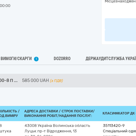
Місцезнаходжен
00:00
ВИМОГИ/СКАРГИ
DOZORRO
ДЕРЖАУДИТСЛУЖБА УКРА
1
00-8 П
...
585 000
UAH
(з ПДВ)
КІЛЬКІСТЬ /
АДРЕСА ДОСТАВКИ /
СТРОК ПОСТАВКИ/
КЛАСИФІКАТОР ДК 0
ОД.ВИМІРУ
ВИКОНАННЯ РОБІТ/НАДАННЯ ПОСЛУГ:
8
43008
Україна
Волинська область
35113420-9
штука
Луцьк
пр-т Відродження, 13
Спеціальний одяг