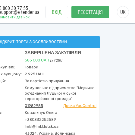
0 800 30 77 55
support@e-tender.ua
ВХІД
РЕЄСТРАЦІЯ
UK
Замовити дзвінок
ВІДКРИТІ ТОРГИ З ОСОБЛИВОСТЯМИ
ЗАВЕРШЕНА ЗАКУПІВЛЯ
585 000
UAH
(з ПДВ)
купівлі:
Товари
к аукціону:
2 925 UAH
ій:
За вартістю придбання
Комунальне підприємство "Медичне
об'єднання Луцької міської
територіальної громади"
01982985
Досьє YouControl
а:
Ковальчук Ольга
+380332252589
lmkl@lmkl.lutsk.ua
43024,
Україна
,
Волинська