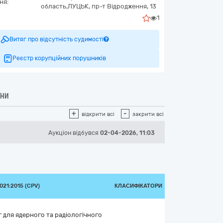
ня:
область,
ЛУЦЬК,
пр-т Відродження, 13
1
Витяг про відсутність судимості
Реєстр корупційних порушників
ЇНИ
+
-
відкрити всі
закрити всі
Аукціон відбувся
02-04-2026, 11:03
21:2015 (CPV)
КЛАСИФІКАТОРИ
 для ядерного та радіологічного