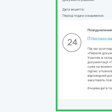
Дата акцепта:
Період подачі оскарження:
Повідомлення
Протокол ріш
24
Під час розгля
«Перелік докуме
Учасник в скла
документації «
сума на момент 
підпис уповнов
відповідний до
закупівель пов
Кінцева дата т