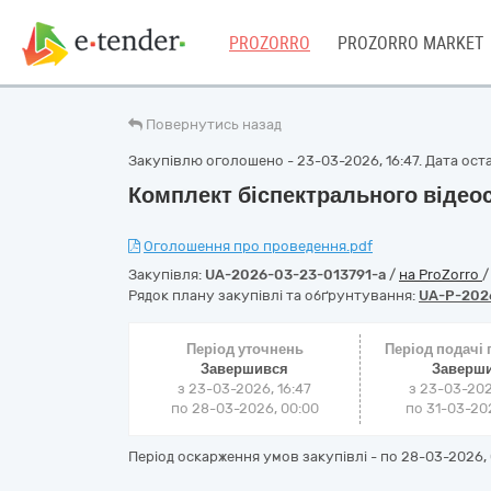
PROZORRO
PROZORRO MARKET
Повернутись назад
Закупівлю оголошено - 23-03-2026, 16:47. Дата оста
Комплект біспектрального відео
Оголошення про проведення.pdf
Закупівля:
UA-2026-03-23-013791-a
/
на ProZorro
Рядок плану закупівлі та обґрунтування:
UA-P-202
Період уточнень
Період подачі
Завершився
Заверш
з 23-03-2026, 16:47
з 23-03-202
по 28-03-2026, 00:00
по 31-03-202
Період оскарження умов закупівлі - по
28-03-2026, 