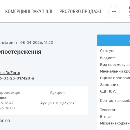
КОМЕРЦІЙНІ ЗАКУПІВЛІ
PROZORRO.ПРОДАЖІ
нніх змін - 08-04-2026, 16:20
спостереження
Статус:
Бюджет:
Вид предмету за
Мінімальний кро
/
на DoZorro
Оцінка пропозиц
6-03-23-017420-a
Замовник:
ЄДРПОУ:
 пропозицій
Аукціон
ився
Контактна особ
6, 16:47
Аукціон не відбувся
6, 18:00
Телефон:
E-mail:
00:00
Місцезнаходжен