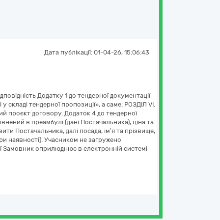
Дата публікації:
01-04-26, 15:06:43
дповідність Додатку 1 до тендерної документації
 складі тендерної пропозиції», а саме: РОЗДІЛ VІ.
ий проєкт договору. Додаток 4 до тендерної
ений в преамбулі (дані Постачальника), ціна та
ити Постачальника, далі посада, ім’я та прізвище,
при наявності). Учасником не загружено
ції Замовник оприлюднює в електронній системі