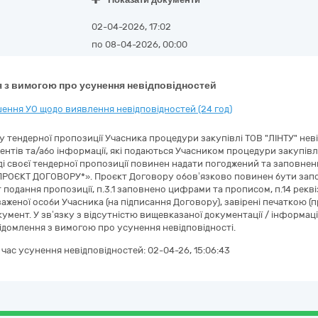
02-04-2026, 17:02
по 08-04-2026, 00:00
 з вимогою про усунення невідповідностей
ення УО щодо виявлення невідповідностей (24 год)
ду тендерної пропозиції Учасника процедури закупівлі ТОВ "ЛІНТУ" неві
нтів та/або інформації, які подаються Учасником процедури закупівлі у
ді своєї тендерної пропозиції повинен надати погоджений та заповнен
ПРОЄКТ ДОГОВОРУ*». Проєкт Договору обов’язково повинен бути заповн
подання пропозиції, п.3.1 заповнено цифрами та прописом, п.14 реквіз
аженої особи Учасника (на підписання Договору), завірені печаткою (
кумент. У зв’язку з відсутністю вищевказаної документації / інформа
ідомлення з вимогою про усунення невідповідності.
а час усунення невідповідностей:
02-04-26, 15:06:43