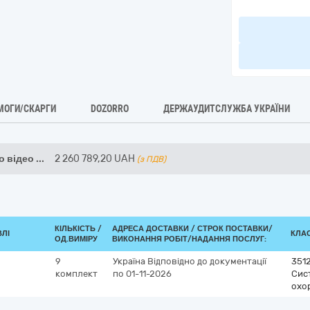
МОГИ/СКАРГИ
DOZORRO
ДЕРЖАУДИТСЛУЖБА УКРАЇНИ
о відео
...
2 260 789,20
UAH
(з ПДВ)
КІЛЬКІСТЬ /
АДРЕСА ДОСТАВКИ /
СТРОК ПОСТАВКИ/
ВЛІ
КЛАС
ОД.ВИМІРУ
ВИКОНАННЯ РОБІТ/НАДАННЯ ПОСЛУГ:
9
Україна
Відповідно до документації
351
комплект
по 01-11-2026
Сис
охо