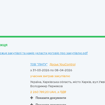
ожця
ця закупівлі та намір укласти договір про закупівлю.pdf
ТОВ "ЛІНТУ"
Досьє YouControl
з 31-03-2026 по 08-04-2026
учасник виграв закупівлю
Україна
,
Харківська область
,
місто Харків,
вул.Ужві
Володимир Пермяков
2 260 789,20
UAH,
з ПДВ
Показати документи
Показати документи