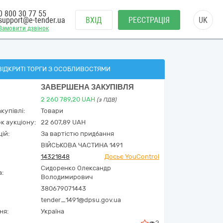
0 800 30 77 55
support@e-tender.ua
ВХІД
РЕЄСТРАЦІЯ
UK
Замовити дзвінок
ВІДКРИТІ ТОРГИ З ОСОБЛИВОСТЯМИ
ЗАВЕРШЕНА ЗАКУПІВЛЯ
2 260 789,20
UAH
(з ПДВ)
купівлі:
Товари
к аукціону:
22 607,89 UAH
ій:
За вартістю придбання
ВІЙСЬКОВА ЧАСТИНА 1491
14321848
Досьє YouControl
Сидоренко Олександр
а:
Володимирович
380679071443
tender_1491@dpsu.gov.ua
ня:
Україна
2