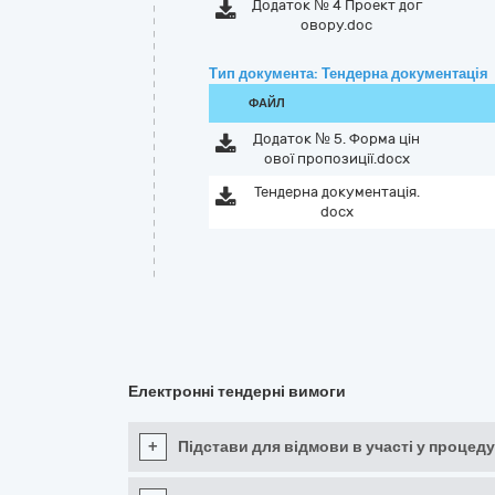
Додаток № 4 Проект дог
овору.doc
Тип документа: Тендерна документація
ФАЙЛ
Додаток № 5. Форма цін
ової пропозиції.docx
Тендерна документація.
docx
Електронні тендерні вимоги
+
Підстави для відмови в участі у процеду