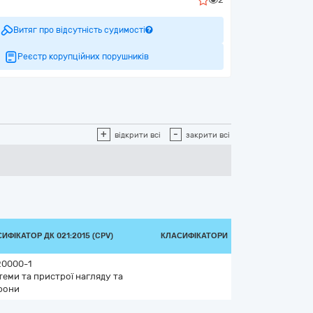
Витяг про відсутність судимості
Реєстр корупційних порушників
+
-
відкрити всі
закрити всі
ИФІКАТОР ДК 021:2015 (CPV)
КЛАСИФІКАТОРИ
20000-1
теми та пристрої нагляду та
рони