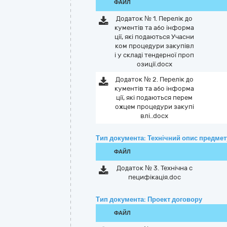
ФАЙЛ
Додаток № 1. Перелік до
кументів та або інформа
ції, які подаються Учасни
ком процедури закупівл
і у складі тендерної проп
озиції.docx
Додаток № 2. Перелік до
кументів та або інформа
ції, які подаються перем
ожцем процедури закупі
влі..docx
Тип документа: Технічний опис предмету
ФАЙЛ
Додаток № 3. Технічна с
пецифікація.doc
Тип документа: Проект договору
ФАЙЛ