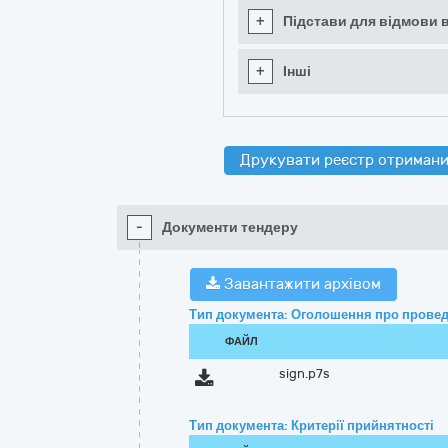
+
Підстави для відмови в
+
Інші
Друкувати реєстр отримани
-
Документи тендеру
Завантажити архівом
Тип документа: Оголошення про провед
ФАЙЛ
sign.p7s
Тип документа: Критерії прийнятності