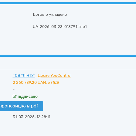
Договір укладено
UA-2026-03-23-013791-a-b1
ТОВ "ЛІНТУ"
Досьє YouControl
2 260 789,20
UAH,
з ПДВ
-
підписано
пропозицію в pdf
31-03-2026, 12:28:11