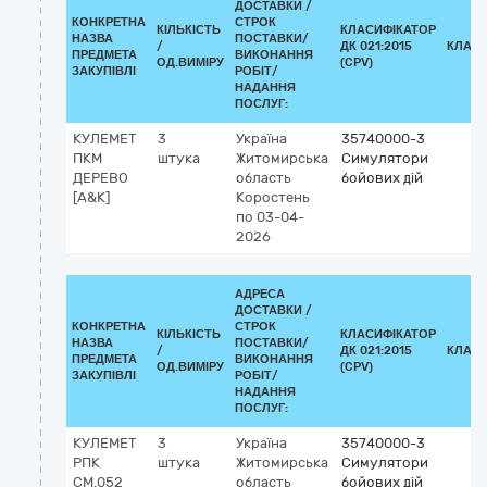
ДОСТАВКИ /
КОНКРЕТНА
СТРОК
КІЛЬКІСТЬ
КЛАСИФІКАТОР
НАЗВА
ПОСТАВКИ/
/
ДК 021:2015
КЛАСИ
ПРЕДМЕТА
ВИКОНАННЯ
ОД.ВИМІРУ
(CPV)
ЗАКУПІВЛІ
РОБІТ/
НАДАННЯ
ПОСЛУГ:
КУЛЕМЕТ
3
Україна
35740000-3
ПКМ
штука
Житомирська
Симулятори
ДЕРЕВО
область
бойових дій
[A&K]
Коростень
по 03-04-
2026
АДРЕСА
ДОСТАВКИ /
КОНКРЕТНА
СТРОК
КІЛЬКІСТЬ
КЛАСИФІКАТОР
НАЗВА
ПОСТАВКИ/
/
ДК 021:2015
КЛАСИ
ПРЕДМЕТА
ВИКОНАННЯ
ОД.ВИМІРУ
(CPV)
ЗАКУПІВЛІ
РОБІТ/
НАДАННЯ
ПОСЛУГ:
КУЛЕМЕТ
3
Україна
35740000-3
РПК
штука
Житомирська
Симулятори
CM.052
область
бойових дій