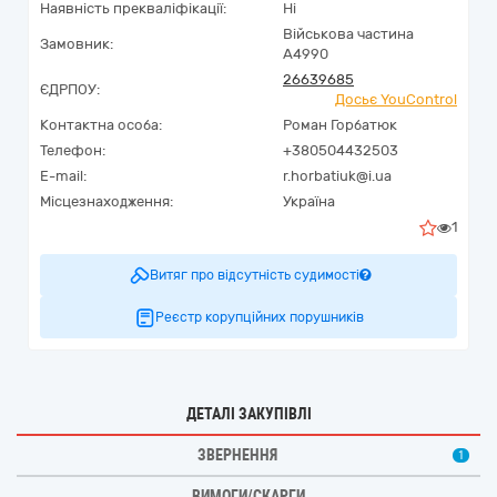
Наявність прекваліфікації:
Ні
Військова частина
Замовник:
А4990
26639685
ЄДРПОУ:
Досьє YouControl
Контактна особа:
Роман Горбатюк
Телефон:
+380504432503
E-mail:
r.horbatiuk@i.ua
Місцезнаходження:
Україна
1
Витяг про відсутність судимості
Реєстр корупційних порушників
ДЕТАЛІ ЗАКУПІВЛІ
ЗВЕРНЕННЯ
1
ВИМОГИ/СКАРГИ