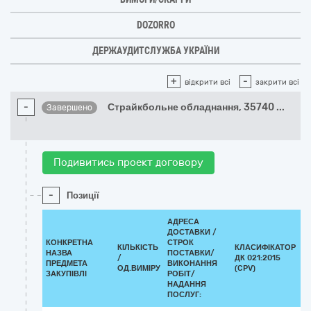
DOZORRO
ДЕРЖАУДИТСЛУЖБА УКРАЇНИ
+
-
відкрити всі
закрити всі
-
Страйкбольне обладнання, 35740
...
Завершено
Подивитись проект договору
-
Позиції
АДРЕСА
ДОСТАВКИ /
КОНКРЕТНА
СТРОК
КІЛЬКІСТЬ
КЛАСИФІКАТОР
НАЗВА
ПОСТАВКИ/
/
ДК 021:2015
К
ПРЕДМЕТА
ВИКОНАННЯ
ОД.ВИМІРУ
(CPV)
ЗАКУПІВЛІ
РОБІТ/
НАДАННЯ
ПОСЛУГ: