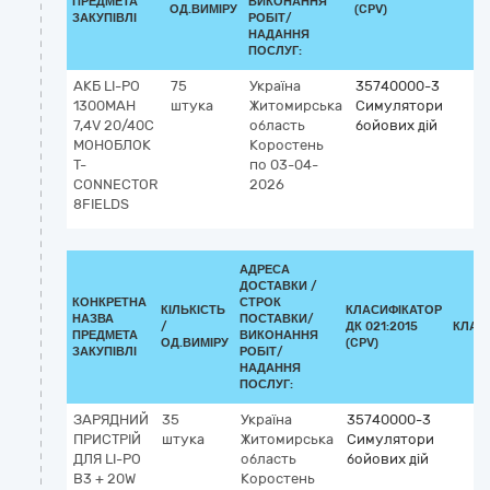
ПРЕДМЕТА
ВИКОНАННЯ
ОД.ВИМІРУ
(CPV)
ЗАКУПІВЛІ
РОБІТ/
НАДАННЯ
ПОСЛУГ:
АКБ LI-PO
75
Україна
35740000-3
1300MAH
штука
Житомирська
Симулятори
7,4V 20/40C
область
бойових дій
МОНОБЛОК
Коростень
T-
по 03-04-
CONNECTOR
2026
8FIELDS
АДРЕСА
ДОСТАВКИ /
КОНКРЕТНА
СТРОК
КІЛЬКІСТЬ
КЛАСИФІКАТОР
НАЗВА
ПОСТАВКИ/
/
ДК 021:2015
КЛАС
ПРЕДМЕТА
ВИКОНАННЯ
ОД.ВИМІРУ
(CPV)
ЗАКУПІВЛІ
РОБІТ/
НАДАННЯ
ПОСЛУГ:
ЗАРЯДНИЙ
35
Україна
35740000-3
ПРИСТРІЙ
штука
Житомирська
Симулятори
ДЛЯ LI-PO
область
бойових дій
B3 + 20W
Коростень