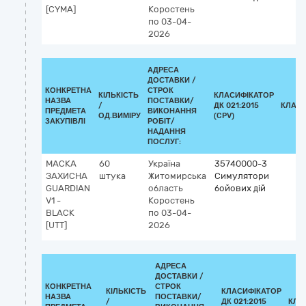
[CYMA]
Коростень
по 03-04-
2026
АДРЕСА
ДОСТАВКИ /
КОНКРЕТНА
СТРОК
КІЛЬКІСТЬ
КЛАСИФІКАТОР
НАЗВА
ПОСТАВКИ/
/
ДК 021:2015
КЛАСИ
ПРЕДМЕТА
ВИКОНАННЯ
ОД.ВИМІРУ
(CPV)
ЗАКУПІВЛІ
РОБІТ/
НАДАННЯ
ПОСЛУГ:
МАСКА
60
Україна
35740000-3
ЗАХИСНА
штука
Житомирська
Симулятори
GUARDIAN
область
бойових дій
V1 -
Коростень
BLACK
по 03-04-
[UTT]
2026
АДРЕСА
ДОСТАВКИ /
КОНКРЕТНА
СТРОК
КІЛЬКІСТЬ
КЛАСИФІКАТОР
НАЗВА
ПОСТАВКИ/
/
ДК 021:2015
КЛА