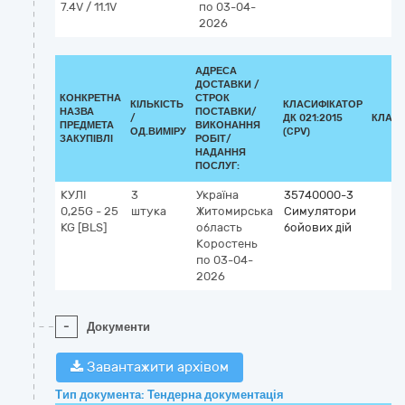
7.4V / 11.1V
по 03-04-
2026
АДРЕСА
ДОСТАВКИ /
КОНКРЕТНА
СТРОК
КІЛЬКІСТЬ
КЛАСИФІКАТОР
НАЗВА
ПОСТАВКИ/
/
ДК 021:2015
КЛАСИ
ПРЕДМЕТА
ВИКОНАННЯ
ОД.ВИМІРУ
(CPV)
ЗАКУПІВЛІ
РОБІТ/
НАДАННЯ
ПОСЛУГ:
КУЛІ
3
Україна
35740000-3
0,25G - 25
штука
Житомирська
Симулятори
KG [BLS]
область
бойових дій
Коростень
по 03-04-
2026
-
Документи
Завантажити архівом
Тип документа: Тендерна документація