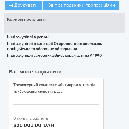
Друкувати
Звіт за поданими пропозиціями
Корисні посилання
Інші закупівлі в регіоні
Інші закупівлі в категорії Охоронне, протипожежне,
поліцейське та оборонне обладнання
Інші закупівлі замовника Військова частина А4990
Вас може зацікавити
Тренажерний комплекс «Антидрон VR та пілот FPV» Код ДК 021:2015: 35740000-3 «Симулятори бойових дій»
Трибухівська сільська рада
Очікувана вартість
320 000,00 UAH