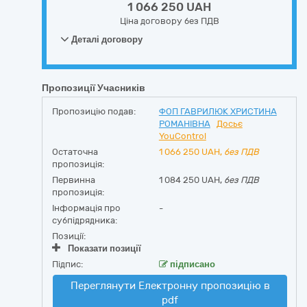
1 066 250 UAH
Ціна договору без ПДВ
Деталі договору
Пропозиції Учасників
Пропозицію подав:
ФОП ГАВРИЛЮК ХРИСТИНА
РОМАНІВНА
Досьє
YouControl
Остаточна
1 066 250
UAH,
без ПДВ
пропозиція:
Первинна
1 084 250 UAH,
без ПДВ
пропозиція:
Інформація про
-
субпідрядника:
Позиції:
Показати позиції
Підпис:
підписано
Переглянути Електронну пропозицію в
pdf