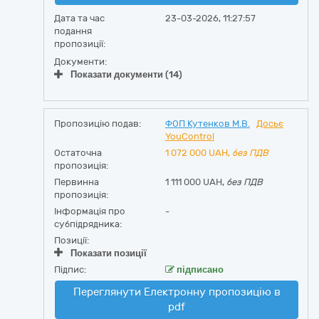
Дата та час
23-03-2026, 11:27:57
подання
пропозиції:
Документи:
Показати документи (14)
Пропозицію подав:
ФОП Кутенков М.В.
Досьє
YouControl
Остаточна
1 072 000
UAH,
без ПДВ
пропозиція:
Первинна
1 111 000 UAH,
без ПДВ
пропозиція:
Інформація про
-
субпідрядника:
Позиції:
Показати позиції
Підпис:
підписано
Переглянути Електронну пропозицію в
pdf