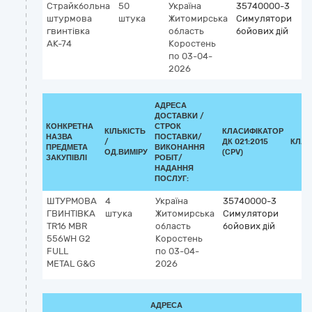
Страйкбольна
50
Україна
35740000-3
штурмова
штука
Житомирська
Симулятори
гвинтівка
область
бойових дій
АК-74
Коростень
по 03-04-
2026
АДРЕСА
ДОСТАВКИ /
КОНКРЕТНА
СТРОК
КІЛЬКІСТЬ
КЛАСИФІКАТОР
НАЗВА
ПОСТАВКИ/
/
ДК 021:2015
КЛАС
ПРЕДМЕТА
ВИКОНАННЯ
ОД.ВИМІРУ
(CPV)
ЗАКУПІВЛІ
РОБІТ/
НАДАННЯ
ПОСЛУГ:
ШТУРМОВА
4
Україна
35740000-3
ГВИНТІВКА
штука
Житомирська
Симулятори
TR16 MBR
область
бойових дій
556WH G2
Коростень
FULL
по 03-04-
METAL G&G
2026
АДРЕСА