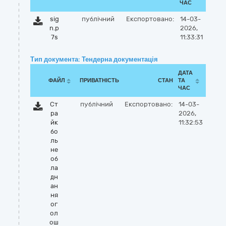
ЧАС
sig
публічний
Експортовано:
14-03-
n.p
2026,
7s
11:33:31
Тип документа: Тендерна документація
ДАТА
ФАЙЛ
ПРИВАТНІСТЬ
СТАН
ТА
ЧАС
Ст
публічний
Експортовано:
14-03-
ра
2026,
йк
11:32:53
бо
ль
не
об
ла
дн
ан
ня
ог
ол
ош