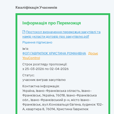
Кваліфікація Учасників
Інформація про Переможця
Протокол визначення переможця закупівлі та
намір укласти договір про закупівлю.pdf
Рішення підписано
Ім'я:
ФОП ГАВРИЛЮК ХРИСТИНА РОМАНІВНА
Досьє
YouControl
Строк розгляду пропозиції:
з 25-03-2026 по 02-04-2026
Статус:
учасник виграв закупівлю
Контактна інформація:
Україна
,
Івано-Франківська область
,
Івано-
Франківськ,
Україна, 76018, Івано-Франківська
обл., Івано-Франківський р-н, місто Івано-
Франківськ, вул.Коновальця Євгена, будинок 102-
А, квартира 8
,
76014
,
Христина Гаврилюк