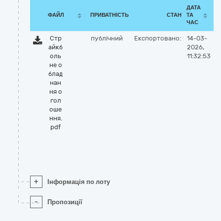
ДАТА
ФАЙЛ
ПРИВАТНІСТЬ
СТАН
ТА
ЧАС
Стр
публічний
Експортовано:
14-03-
айкб
2026,
оль
11:32:53
не о
блад
нан
ня о
гол
оше
ння.
pdf
+
Інформація по лоту
-
Пропозиції