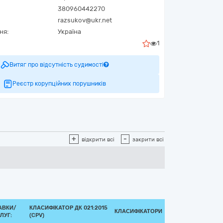
380960442270
razsukov@ukr.net
ня:
Україна
1
Витяг про відсутність судимості
Реєстр корупційних порушників
+
-
відкрити всі
закрити всі
АВКИ/
КЛАСИФІКАТОР ДК 021:2015
КЛАСИФІКАТОРИ
ЛУГ:
(CPV)