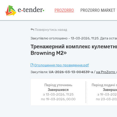
PROZORRO
PROZORRO MARKET
Повернутись назад
Закупівлю оголошено - 13-03-2026, 11:25. Дата останн
Тренажерний комплекс кулеметн
Browning M2»
Оголошення про проведення.pdf
Закупівля:
UA-2026-03-13-004539-a
/
на ProZorro
Період уточнень
Період подачі
Завершився
Заверш
з 13-03-2026, 11:25
з 19-03-202
по 19-03-2026, 00:00
по 23-03-202