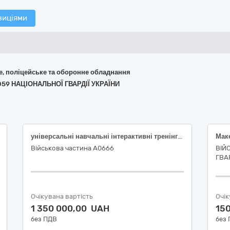
зиціями
не, поліцейське та оборонне обладнання
059 НАЦІОНАЛЬНОЇ ГВАРДІЇ УКРАЇНИ
універсальні навчальні інтерактивні тренінгові системи виробництва ТОВ "Л7 ІНДАСТРІ"
Військова частина А0666
ВІЙ
ГВАР
Очікувана вартість
Очік
1 350 000,00 UAH
15
без ПДВ
без