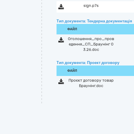
sign.p7s
Тип документа: Тендерна документація
ФАЙЛ
Оголошення_про_пров
едення_СП_Браунінг 0
3.26.doc
Тип документа: Проект договору
ФАЙЛ
Проєкт договору товар
Браунінг.doc