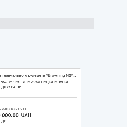
Макет навчального кулемета «Browning M2» зі стійкою (туреллю)
СЬКОВА ЧАСТИНА 3056 НАЦІОНАЛЬНОЇ
ДІЇ УКРАЇНИ
увана вартість
0 000,00 UAH
 ПДВ