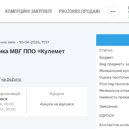
КОМЕРЦІЙНІ ЗАКУПІВЛІ
PROZORRO.ПРОДАЖІ
іх змін - 10-04-2026, 11:51
ика МВГ ППО «Кулемет
Статус:
Бюджет:
Вид предмету за
Мінімальний кро
Оцінка пропозиц
/
на DoZorro
Розгляд пропоз
Мінімальна кіль
 пропозицій
Аукціон
Наявність прекв
ився
6, 00:00
Аукціон не відбувся
Замовник:
6, 00:00
ЄДРПОУ:
Контактна особ