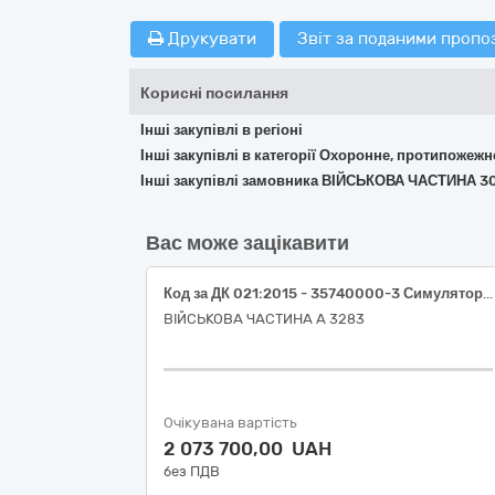
Друкувати
Звіт за поданими пропо
Корисні посилання
Інші закупівлі в регіоні
Інші закупівлі в категорії Охоронне, протипожеж
Інші закупівлі замовника ВІЙСЬКОВА ЧАСТИНА 3
Вас може зацікавити
Код за ДК 021:2015 - 35740000-3 Симулятори бойових дій
ВІЙСЬКОВА ЧАСТИНА А 3283
Очікувана вартість
2 073 700,00 UAH
без ПДВ