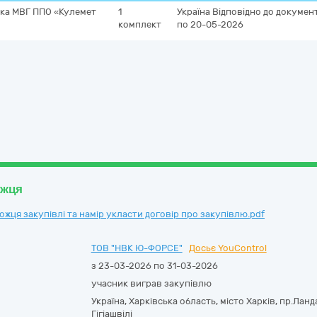
ка МВГ ППО «Кулемет
1
Україна
Відповідно до документ
комплект
по 20-05-2026
ожця
ця закупівлі та намір укласти договір про закупівлю.pdf
ТОВ "НВК Ю-ФОРСЕ"
Досьє YouControl
з 23-03-2026 по 31-03-2026
учасник виграв закупівлю
Україна
,
Харківська область
,
місто Харків,
пр.Ланда
Гігіашвілі