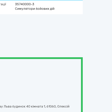
ації
35740000-3
Симулятори бойових дій
у Льва будинок 40 кімната 1
,
61060
,
Олексій