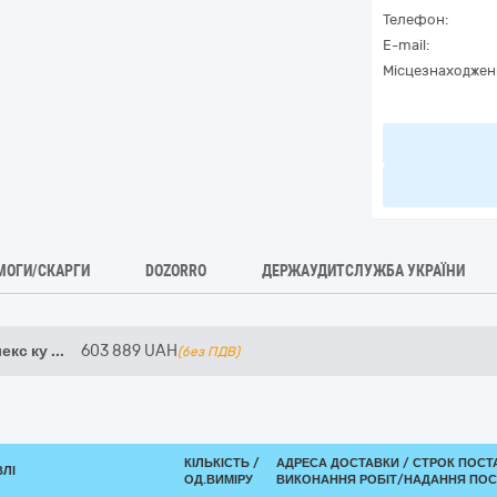
Телефон:
E-mail:
Місцезнаходжен
МОГИ/СКАРГИ
DOZORRO
ДЕРЖАУДИТСЛУЖБА УКРАЇНИ
екс ку
...
603 889
UAH
(без ПДВ)
КІЛЬКІСТЬ /
АДРЕСА ДОСТАВКИ /
СТРОК ПОСТ
ВЛІ
ОД.ВИМІРУ
ВИКОНАННЯ РОБІТ/НАДАННЯ ПОС