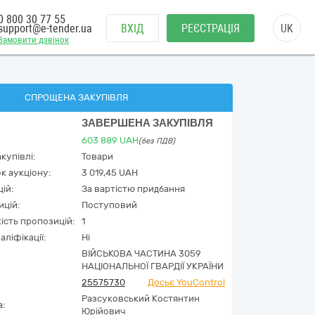
0 800 30 77 55
support@e-tender.ua
ВХІД
РЕЄСТРАЦІЯ
UK
Замовити дзвінок
СПРОЩЕНА ЗАКУПІВЛЯ
ЗАВЕРШЕНА ЗАКУПІВЛЯ
603 889
UAH
(без ПДВ)
купівлі:
Товари
к аукціону:
3 019,45 UAH
ій:
За вартістю придбання
ицій:
Поступовий
кість пропозицій:
1
аліфікації:
Ні
ВІЙСЬКОВА ЧАСТИНА 3059
НАЦІОНАЛЬНОЇ ГВАРДІЇ УКРАЇНИ
25575730
Досьє YouControl
Разсуковський Костянтин
а:
Юрійович