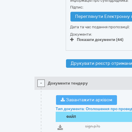
Інформація про субпідрядника:
Підпис:
Переглянути Електронну 
Дата та час подання пропозиції:
Документи:
Показати документи (44)
Друкувати реєстр отримани
-
Документи тендеру
Завантажити архівом
Тип документа: Оголошення про провед
ФАЙЛ
sign.p7s