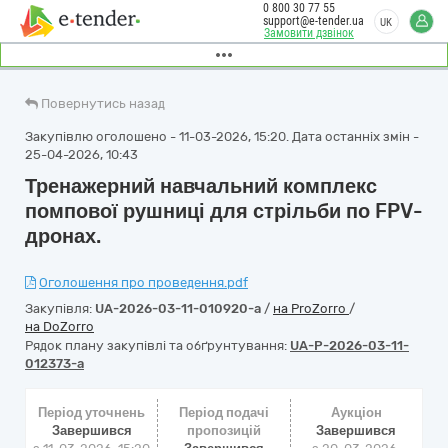
0 800 30 77 55
support@e-tender.ua
UK
Замовити дзвінок
Повернутись назад
Закупівлю оголошено - 11-03-2026, 15:20. Дата останніх змін -
25-04-2026, 10:43
Тренажерний навчальний комплекс
помпової рушниці для стрільби по FPV-
дронах.
Оголошення про проведення.pdf
Закупівля:
UA-2026-03-11-010920-a
/
на ProZorro
/
на DoZorro
Рядок плану закупівлі та обґрунтування:
UA-P-2026-03-11-
012373-a
Період уточнень
Період подачі
Аукціон
Завершився
пропозицій
Завершився