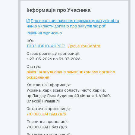
Інформація про Учасника
Протокол визначення переможця закупівлі та
намір укласти договір про закупівлю.pdf
Рішення підписано
Ім'я:
ТОВ "НВК Ю-ФОРСЕ"
Досьє YouControl
Строк розгляду пропозиції:
з 23-03-2026 по 31-03-2026
Статус:
рішення анульовано замовником або органом
оскарження
Контактна інформація:
Україна
,
Харківська область
,
місто Харків,
пр.Ландау Льва будинок 40 кімната 1
,
61060
,
Олексій Гігіашвілі
Остаточна пропозиція:
710 000
UAH,
без ПДВ
Первинна пропозиція:
710 000 UAH,
без ПДВ
Документи пропозиції: