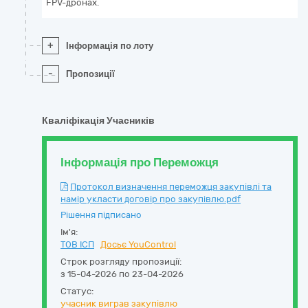
FPV-дронах.
+
Інформація по лоту
-
Пропозиції
Кваліфікація Учасників
Інформація про Переможця
Протокол визначення переможця закупівлі та
намір укласти договір про закупівлю.pdf
Рішення підписано
Ім'я:
ТОВ ІСП
Досьє YouControl
Строк розгляду пропозиції:
з 15-04-2026 по 23-04-2026
Статус:
учасник виграв закупівлю