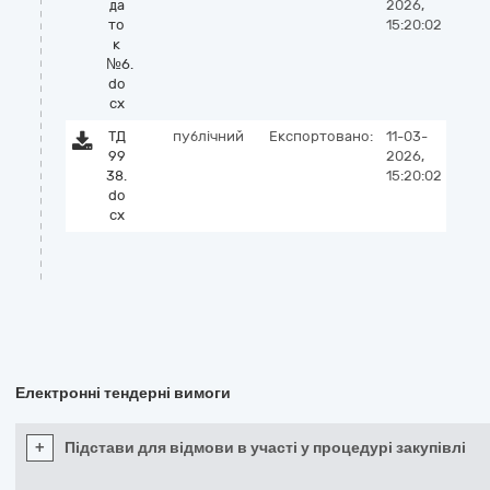
да
2026,
то
15:20:02
к
№6.
do
cx
ТД
публічний
Експортовано:
11-03-
99
2026,
38.
15:20:02
do
cx
Електронні тендерні вимоги
+
Підстави для відмови в участі у процедурі закупівлі