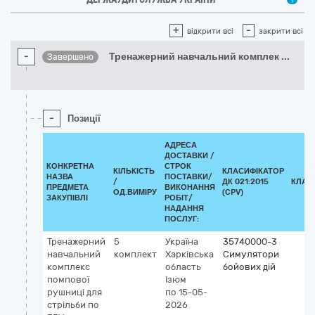
+
-
відкрити всі
закрити всі
-
Тренажерний навчальний комплек
...
Завершено
-
Позиції
АДРЕСА
ДОСТАВКИ /
КОНКРЕТНА
СТРОК
КІЛЬКІСТЬ
КЛАСИФІКАТОР
НАЗВА
ПОСТАВКИ/
/
ДК 021:2015
КЛАС
ПРЕДМЕТА
ВИКОНАННЯ
ОД.ВИМІРУ
(CPV)
ЗАКУПІВЛІ
РОБІТ/
НАДАННЯ
ПОСЛУГ:
Тренажерний
5
Україна
35740000-3
навчальний
комплект
Харківська
Симулятори
комплекс
область
бойових дій
помпової
Ізюм
рушниці для
по 15-05-
стрільби по
2026