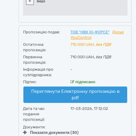
+
Інші
Пропозицію подав:
ТОВ "НВК Ю-ФОРСЕ"
Досьє
YouControl
Остаточна
710 000
UAH,
без ПДВ
пропозиція:
Первинна
710 000 UAH,
без ПДВ
пропозиція:
Інформація про
-
субпідрядника:
Підпис:
підписано
Переглянути Електронну пропозицію в
pdf
Дата та час
17-03-2026, 17:12:02
подання
пропозиції:
Документи:
Показати документи (30)