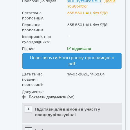
Пропозицію подав:
ФОП Кутенков М.В.
Досьє
YouControl
Остаточна
655 550
UAH,
без ПДВ
пропозиція:
Первинна
655 550 UAH,
без ПДВ
пропозиція:
Інформація про
-
субпідрядника:
Підпис:
підписано
Переглянути Електронну пропозицію в
pdf
Дата та час
19-03-2026, 14:32:04
подання
пропозиції:
Документи:
Показати документи (62)
+
Підстави для відмови в участі у
процедурі закупівлі