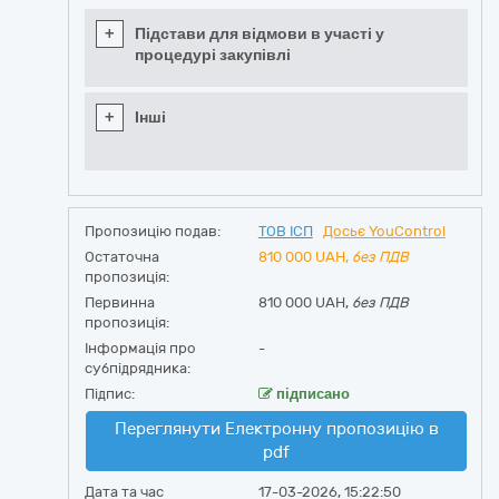
+
Підстави для відмови в участі у
процедурі закупівлі
+
Інші
Пропозицію подав:
ТОВ ІСП
Досьє YouControl
Остаточна
810 000
UAH,
без ПДВ
пропозиція:
Первинна
810 000 UAH,
без ПДВ
пропозиція:
Інформація про
-
субпідрядника:
Підпис:
підписано
Переглянути Електронну пропозицію в
pdf
Дата та час
17-03-2026, 15:22:50