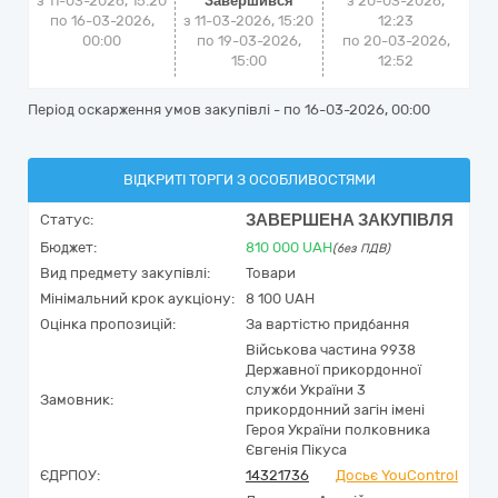
з 11-03-2026, 15:20
Завершився
з
20-03-2026,
по 16-03-2026,
з 11-03-2026, 15:20
12:23
00:00
по 19-03-2026,
по
20-03-2026,
15:00
12:52
Період оскарження умов закупівлі - по
16-03-2026, 00:00
ВІДКРИТІ ТОРГИ З ОСОБЛИВОСТЯМИ
ЗАВЕРШЕНА ЗАКУПІВЛЯ
Статус:
Бюджет:
810 000
UAH
(без ПДВ)
Вид предмету закупівлі:
Товари
Мінімальний крок аукціону:
8 100 UAH
Оцінка пропозицій:
За вартістю придбання
Військова частина 9938
Державної прикордонної
служби України 3
Замовник:
прикордонний загін імені
Героя України полковника
Євгенія Пікуса
ЄДРПОУ:
14321736
Досьє YouControl