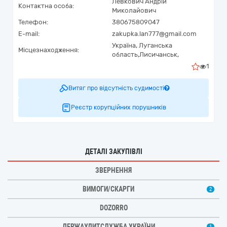
Левкович Андрій
Контактна особа:
Миколайович
Телефон:
380675809047
E-mail:
zakupka.lan777@gmail.com
Україна
,
Луганська
Місцезнаходження:
область,
Лисичанськ,
1
Витяг про відсутність судимості
Реєстр корупційних порушників
ДЕТАЛІ ЗАКУПІВЛІ
ЗВЕРНЕННЯ
ВИМОГИ/СКАРГИ
2
DOZORRO
ДЕРЖАУДИТСЛУЖБА УКРАЇНИ
1