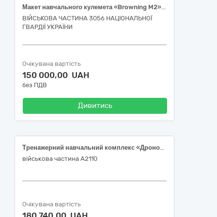
Макет навчального кулемета «Browning M2» з стійкою (туреллю) до тренажерного комплексу Тренажер Т1 МВГ ППО «Кулемет Browning M2 » мобільного типу
ВІЙСЬКОВА ЧАСТИНА 3056 НАЦІОНАЛЬНОЇ
ГВАРДІЇ УКРАЇНИ
Очікувана вартість
150 000,00 UAH
без ПДВ
Дивитись
Тренажерний навчальний комплекс «Дронобій»
військова частина А2110
Очікувана вартість
180 740,00 UAH