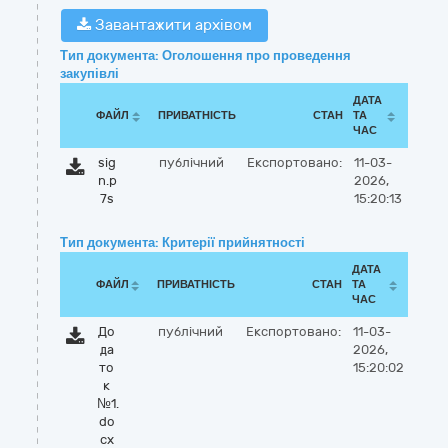
Завантажити архівом
Тип документа: Оголошення про проведення
закупівлі
ДАТА
ФАЙЛ
ПРИВАТНІСТЬ
СТАН
ТА
ЧАС
sig
публічний
Експортовано:
11-03-
n.p
2026,
7s
15:20:13
Тип документа: Критерії прийнятності
ДАТА
ФАЙЛ
ПРИВАТНІСТЬ
СТАН
ТА
ЧАС
До
публічний
Експортовано:
11-03-
да
2026,
то
15:20:02
к
№1.
do
cx