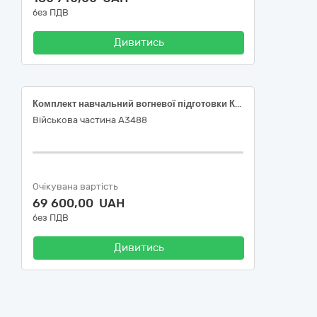
без ПДВ
Дивитись
Комплект навчальний вогневої підготовки КНВП «Рубін-У»/КЯ-2017/2026 «Універсальна» КЯ - 2026 «Командирський ящик» за кодом ДК 021:2015– 35740000-3 – «Симулятори бойових дій»
Військова частина А3488
Очікувана вартість
69 600,00 UAH
без ПДВ
Дивитись