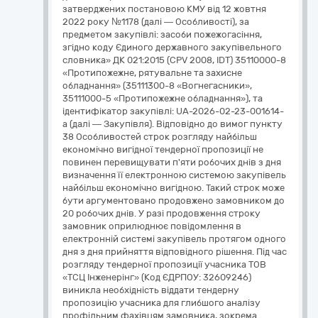
затверджених постановою КМУ від 12 жовтня
2022 року №1178 (далі — Особливості), за
предметом закупівлі: засоби пожежогасіння,
згідно коду Єдиного державного закупівельного
словника» ДК 021:2015 (CPV 2008, IDT) 35110000-8
«Протипожежне, рятувальне та захисне
обладнання» (35111300-8 «Вогнегасники»,
35111000-5 «Протипожежне обладнання»), та
ідентифікатор закупівлі: UA-2026-02-23-001614-
a (далі — Закупівля). Відповідно до вимог пункту
38 Особливостей строк розгляду найбільш
економічно вигідної тендерної пропозиції не
повинен перевищувати п'яти робочих днів з дня
визначення її електронною системою закупівель
найбільш економічно вигідною. Такий строк може
бути аргументовано продовжено замовником до
20 робочих днів. У разі продовження строку
замовник оприлюднює повідомлення в
електронній системі закупівель протягом одного
дня з дня прийняття відповідного рішення. Під час
розгляду тендерної пропозиції учасника ТОВ
«ТСЦ Інженерінг» (Код ЄДРПОУ: 32609246)
виникла необхідність віддати тендерну
пропозицію учасника для глибшого аналізу
профільним фахівцям замовника, зокрема