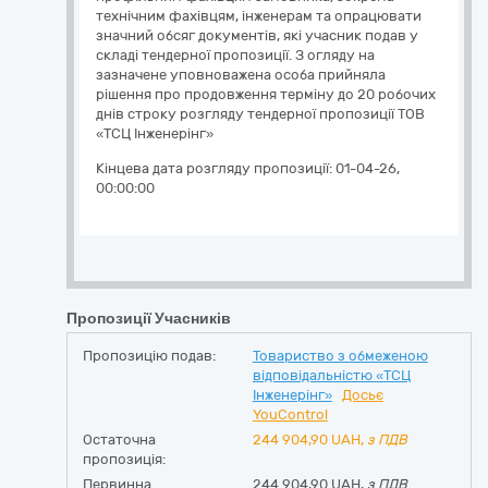
технічним фахівцям, інженерам та опрацювати
значний обсяг документів, які учасник подав у
складі тендерної пропозиції. З огляду на
зазначене уповноважена особа прийняла
рішення про продовження терміну до 20 робочих
днів строку розгляду тендерної пропозиції ТОВ
«ТСЦ Інженерінг»
Кінцева дата розгляду пропозиції:
01-04-26,
00:00:00
Пропозиції Учасників
Пропозицію подав:
Товариство з обмеженою
відповідальністю «ТСЦ
Інженерінг»
Досьє
YouControl
Остаточна
244 904,90
UAH,
з ПДВ
пропозиція:
Первинна
244 904,90 UAH,
з ПДВ