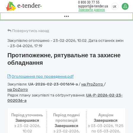
0 800 30 77 55
support@e-tender.ua
UK
Замовити дзвінок
Повернутись назад
Закупівлю оголошено - 23-02-2026, 10:02. Дата останніх змін
- 23-04-2026, 17:19
Протипожежне, рятувальне та захисне
обладнання
Оголошення про проведення.pdf
Закупівля:
UA-2026-02-23-001614-a
/
на ProZorro
/
на DoZorro
Рядок плану закупівлі та обґрунтування:
UA-P-2026-02-23-
002036-a
Період уточнень
Період подачі
Аукціон
Завершився
пропозицій
Завершився
з 23-02-2026,
Завершився
з
03-03-2026, 11:25
10:02
з 23-02-2026,
по
03-03-2026,