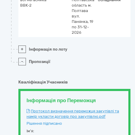
ВВК-2
область
м.
Полтава
вул.
Панянка, 19
по 31-12-
2026
+
Інформація по лоту
-
Пропозиції
Кваліфікація Учасників
Інформація про Переможця
Протокол визначення переможця закупівлі та
намір укласти договір про закупівлю.pdf
Рішення підписано
Ім'я: