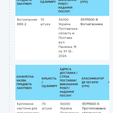
ПРЕДМЕТА
ВИКОНАННЯ
ОД.ВИМІРУ
(CPV)
ЗАКУПІВЛІ
РОБІТ/
НАДАННЯ
ПОСЛУГ:
Вогнегасник
70
36000
35111300-8
ВВК-2
штука
Україна
Вогнегасники
Полтавська
область
м.
Полтава
вул.
Панянка, 19
по 31-12-
2026
АДРЕСА
ДОСТАВКИ /
КОНКРЕТНА
СТРОК
КІЛЬКІСТЬ
КЛАСИФІКАТОР
НАЗВА
ПОСТАВКИ/
/
ДК 021:2015
КЛ
ПРЕДМЕТА
ВИКОНАННЯ
ОД.ВИМІРУ
(CPV)
ЗАКУПІВЛІ
РОБІТ/
НАДАННЯ
ПОСЛУГ:
Кріплення
70
36000
35111000-5
настінне для
штука
Україна
Протипожежне
вогнегасника
Полтавська
обладнання