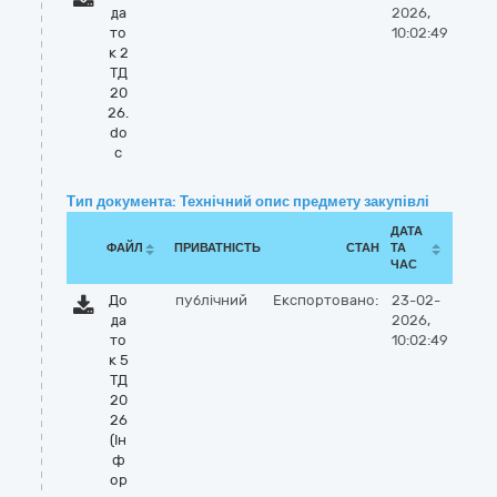
да
2026,
то
10:02:49
к 2
ТД
20
26.
do
c
Тип документа: Технічний опис предмету закупівлі
ДАТА
ФАЙЛ
ПРИВАТНІСТЬ
СТАН
ТА
ЧАС
До
публічний
Експортовано:
23-02-
да
2026,
то
10:02:49
к 5
ТД
20
26
(Ін
ф
ор