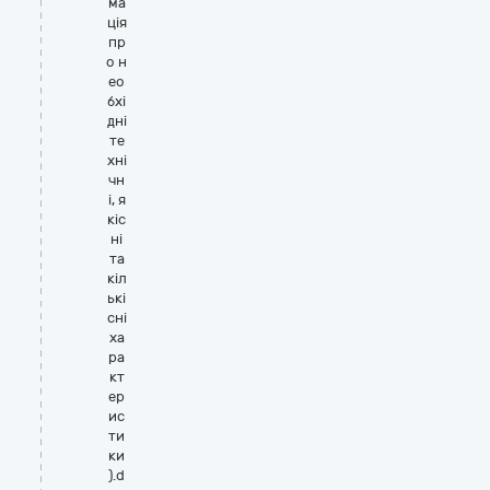
ма
ція
пр
о н
ео
бхі
дні
те
хні
чн
і, я
кіс
ні
та
кіл
ькі
сні
ха
ра
кт
ер
ис
ти
ки
).d