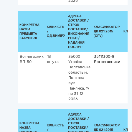
2026
АДРЕСА
ДОСТАВКИ /
КОНКРЕТНА
СТРОК
КІЛЬКІСТЬ
КЛАСИФІКАТОР
НАЗВА
ПОСТАВКИ/
/
ДК 021:2015
КЛА
ПРЕДМЕТА
ВИКОНАННЯ
ОД.ВИМІРУ
(CPV)
ЗАКУПІВЛІ
РОБІТ/
НАДАННЯ
ПОСЛУГ:
Вогнегасник
13
36000
35111300-8
ВП-50
штука
Україна
Вогнегасники
Полтавська
область
м.
Полтава
вул.
Панянка, 19
по 31-12-
2026
АДРЕСА
ДОСТАВКИ /
КОНКРЕТНА
СТРОК
КІЛЬКІСТЬ
КЛАСИФІКАТОР
НАЗВА
ПОСТАВКИ/
/
ДК 021:2015
КЛА