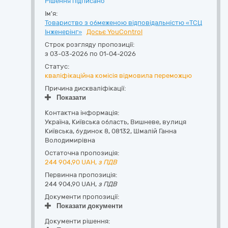
Рішення підписано
Ім'я:
Товариство з обмеженою відповідальністю «ТСЦ
Інженерінг»
Досьє YouControl
Строк розгляду пропозиції:
з 03-03-2026 по 01-04-2026
Статус:
кваліфікаційна комісія відмовила переможцю
Причина дискваліфікації:
Показати
Контактна інформація:
Україна
,
Київська область
,
Вишневе,
вулиця
Київська, будинок 8
,
08132
,
Шмалій Ганна
Володимирівна
Остаточна пропозиція:
244 904,90
UAH,
з ПДВ
Первинна пропозиція:
244 904,90 UAH,
з ПДВ
Документи пропозиції:
Показати документи
Документи рішення: