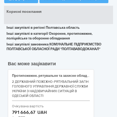
Корисні посилання
Інші закупівлі в регіоні Полтавська область
Інші закупівлі в категорії Охоронне, протипожежне,
поліцейське та оборонне обладнання
Інші закупівлі замовника КОМУНАЛЬНЕ ПІДПРИЄМСТВО
ПОЛТАВСЬКОЇ ОБЛАСНОЇ РАДИ "ПОЛТАВАВОДОКАНАЛ"
Вас може зацікавити
Протипожежне, рятувальне та захисне обладнання ДК 021:2015: 35110000-8 (Захисний одяг для пожежника (Костюм спеціальний захисний))
2 ДЕРЖАВНИЙ ПОЖЕЖНО-РЯТУВАЛЬНИЙ ЗАГІН
ГОЛОВНОГО УПРАВЛІННЯ ДЕРЖАВНОЇ СЛУЖБИ
УКРАЇНИ З НАДЗВИЧАЙНИХ СИТУАЦІЙ В
ОДЕСЬКІЙ ОБЛАСТІ
Очікувана вартість
791 666,67 UAH