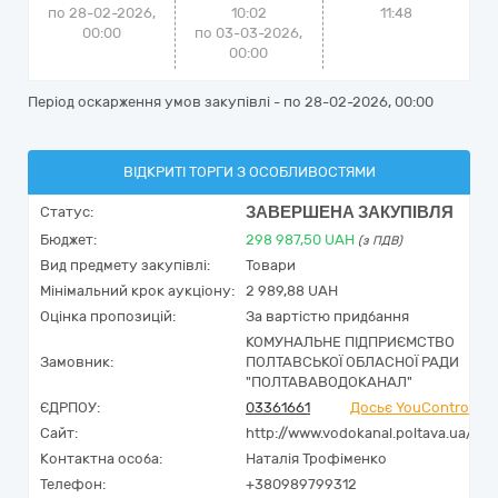
по 28-02-2026,
10:02
11:48
00:00
по 03-03-2026,
00:00
Період оскарження умов закупівлі - по
28-02-2026, 00:00
ВІДКРИТІ ТОРГИ З ОСОБЛИВОСТЯМИ
ЗАВЕРШЕНА ЗАКУПІВЛЯ
Статус:
Бюджет:
298 987,50
UAH
(з ПДВ)
Вид предмету закупівлі:
Товари
Мінімальний крок аукціону:
2 989,88 UAH
Оцінка пропозицій:
За вартістю придбання
КОМУНАЛЬНЕ ПІДПРИЄМСТВО
Замовник:
ПОЛТАВСЬКОЇ ОБЛАСНОЇ РАДИ
"ПОЛТАВАВОДОКАНАЛ"
ЄДРПОУ:
03361661
Досьє YouControl
Сайт:
http://www.vodokanal.poltava.ua/
Контактна особа:
Наталія Трофіменко
Телефон:
+380989799312