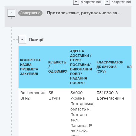
+
-
відкрити всі
закрити всі
-
Протипожежне, рятувальне та за
...
Завершено
-
Позиції
АДРЕСА
ДОСТАВКИ /
КОНКРЕТНА
СТРОК
КІЛЬКІСТЬ
КЛАСИФІКАТОР
НАЗВА
ПОСТАВКИ/
/
ДК 021:2015
КЛА
ПРЕДМЕТА
ВИКОНАННЯ
ОД.ВИМІРУ
(CPV)
ЗАКУПІВЛІ
РОБІТ/
НАДАННЯ
ПОСЛУГ:
Вогнегасник
35
36000
35111300-8
ВП-2
штука
Україна
Вогнегасники
Полтавська
область
м.
Полтава
вул.
Панянка, 19
по 31-12-