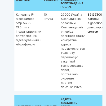
РОБІТ/НАДАННЯ
ПОСЛУГ:
Купольна IP-
10
29000
Україна
35125300-2
відеокамера
штука
Хмельницька
Камери
6Mp f=2.7-
область
м.
відеоспост
13.5mm з
Хмельницький
для охорон
інфрачервоним/
у період
систем
світлодіодним
воєнного стану
підсвічуванням і
конкретна
мікрофоном
адреса
повідомляється
Учаснику-
переможцю
закупівлі
безпосередньо
перед
поставкою
окремим
листом
по 31-12-2026
АДРЕСА
ДОСТАВКИ /