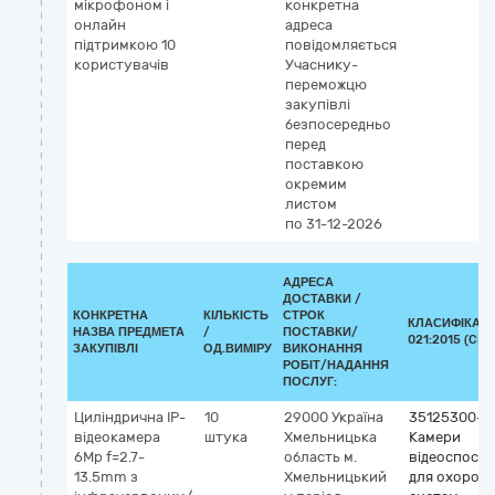
мікрофоном і
конкретна
онлайн
адреса
підтримкою 10
повідомляється
користувачів
Учаснику-
переможцю
закупівлі
безпосередньо
перед
поставкою
окремим
листом
по 31-12-2026
АДРЕСА
ДОСТАВКИ /
КОНКРЕТНА
КІЛЬКІСТЬ
СТРОК
КЛАСИФІКАТО
НАЗВА ПРЕДМЕТА
/
ПОСТАВКИ/
021:2015 (CPV
ЗАКУПІВЛІ
ОД.ВИМІРУ
ВИКОНАННЯ
РОБІТ/НАДАННЯ
ПОСЛУГ:
Циліндрична IP-
10
29000
Україна
35125300-2
відеокамера
штука
Хмельницька
Камери
6Mp f=2.7-
область
м.
відеоспост
13.5mm з
Хмельницький
для охорон