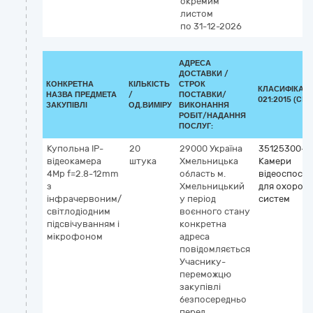
окремим
листом
по 31-12-2026
АДРЕСА
ДОСТАВКИ /
КОНКРЕТНА
КІЛЬКІСТЬ
СТРОК
КЛАСИФІКАТО
НАЗВА ПРЕДМЕТА
/
ПОСТАВКИ/
021:2015 (CPV
ЗАКУПІВЛІ
ОД.ВИМІРУ
ВИКОНАННЯ
РОБІТ/НАДАННЯ
ПОСЛУГ:
Купольна IP-
20
29000
Україна
35125300-2
відеокамера
штука
Хмельницька
Камери
4Mp f=2.8-12mm
область
м.
відеоспост
з
Хмельницький
для охорон
інфрачервоним/
у період
систем
світлодіодним
воєнного стану
підсвічуванням і
конкретна
мікрофоном
адреса
повідомляється
Учаснику-
переможцю
закупівлі
безпосередньо
перед