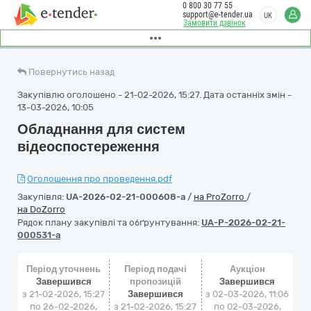
0 800 30 77 55
support@e-tender.ua
UK
Замовити дзвінок
Повернутись назад
Закупівлю оголошено - 21-02-2026, 15:27. Дата останніх змін -
13-03-2026, 10:05
Обладнання для систем
відеоспостереження
Оголошення про проведення.pdf
Закупівля:
UA-2026-02-21-000608-a
/
на ProZorro
/
на DoZorro
Рядок плану закупівлі та обґрунтування:
UA-P-2026-02-21-
000531-a
Період уточнень
Період подачі
Аукціон
Завершився
пропозицій
Завершився
з 21-02-2026, 15:27
Завершився
з
02-03-2026, 11:06
по 26-02-2026,
з 21-02-2026, 15:27
по
02-03-2026,