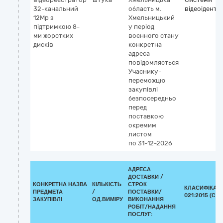
32-канальний
область
м.
відеоіденти
12Mp з
Хмельницький
підтримкою 8-
у період
ми жорстких
воєнного стану
дисків
конкретна
адреса
повідомляється
Учаснику-
переможцю
закупівлі
безпосередньо
перед
поставкою
окремим
листом
по 31-12-2026
АДРЕСА
ДОСТАВКИ /
КОНКРЕТНА НАЗВА
КІЛЬКІСТЬ
СТРОК
КЛАСИФІКАТО
ПРЕДМЕТА
/
ПОСТАВКИ/
021:2015 (CPV
ЗАКУПІВЛІ
ОД.ВИМІРУ
ВИКОНАННЯ
РОБІТ/НАДАННЯ
ПОСЛУГ: