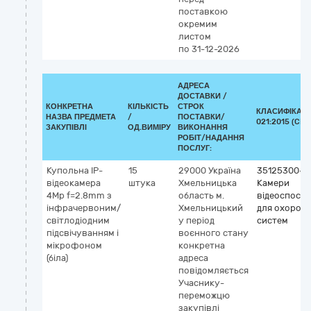
поставкою
окремим
листом
по 31-12-2026
АДРЕСА
ДОСТАВКИ /
КОНКРЕТНА
КІЛЬКІСТЬ
СТРОК
КЛАСИФІКАТО
НАЗВА ПРЕДМЕТА
/
ПОСТАВКИ/
021:2015 (CPV
ЗАКУПІВЛІ
ОД.ВИМІРУ
ВИКОНАННЯ
РОБІТ/НАДАННЯ
ПОСЛУГ:
Купольна IP-
15
29000
Україна
35125300-2
відеокамера
штука
Хмельницька
Камери
4Mp f=2.8mm з
область
м.
відеоспост
інфрачервоним/
Хмельницький
для охорон
світлодіодним
у період
систем
підсвічуванням і
воєнного стану
мікрофоном
конкретна
(біла)
адреса
повідомляється
Учаснику-
переможцю
закупівлі