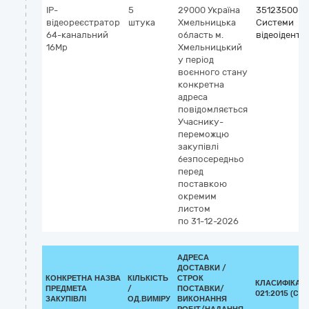
IP-
5
29000
Україна
35123500-7
відеореєстратор
штука
Хмельницька
Системи
64-канальний
область
м.
відеоіденти
16Mp
Хмельницький
у період
воєнного стану
конкретна
адреса
повідомляється
Учаснику-
переможцю
закупівлі
безпосередньо
перед
поставкою
окремим
листом
по 31-12-2026
АДРЕСА
ДОСТАВКИ /
КОНКРЕТНА НАЗВА
КІЛЬКІСТЬ
СТРОК
КЛАСИФІКАТО
ПРЕДМЕТА
/
ПОСТАВКИ/
021:2015 (CPV
ЗАКУПІВЛІ
ОД.ВИМІРУ
ВИКОНАННЯ