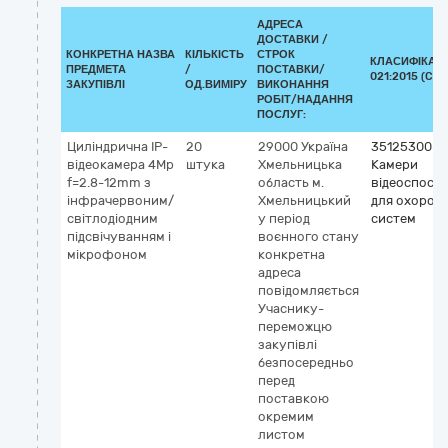
АДРЕСА
ДОСТАВКИ /
КОНКРЕТНА НАЗВА
КІЛЬКІСТЬ
СТРОК
КЛАСИФІКАТО
ПРЕДМЕТА
/
ПОСТАВКИ/
021:2015 (CPV
ЗАКУПІВЛІ
ОД.ВИМІРУ
ВИКОНАННЯ
РОБІТ/НАДАННЯ
ПОСЛУГ:
Циліндрична IP-
20
29000
Україна
35125300-2
відеокамера 4Mp
штука
Хмельницька
Камери
f=2.8-12mm з
область
м.
відеоспост
інфрачервоним/
Хмельницький
для охорон
світлодіодним
у період
систем
підсвічуванням і
воєнного стану
мікрофоном
конкретна
адреса
повідомляється
Учаснику-
переможцю
закупівлі
безпосередньо
перед
поставкою
окремим
листом