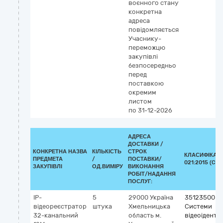
воєнного стану
конкретна
адреса
повідомляється
Учаснику-
переможцю
закупівлі
безпосередньо
перед
поставкою
окремим
листом
по 31-12-2026
АДРЕСА
ДОСТАВКИ /
КОНКРЕТНА НАЗВА
КІЛЬКІСТЬ
СТРОК
КЛАСИФІКАТО
ПРЕДМЕТА
/
ПОСТАВКИ/
021:2015 (CPV
ЗАКУПІВЛІ
ОД.ВИМІРУ
ВИКОНАННЯ
РОБІТ/НАДАННЯ
ПОСЛУГ:
IP-
5
29000
Україна
35123500-7
відеореєстратор
штука
Хмельницька
Системи
32-канальний
область
м.
відеоіденти