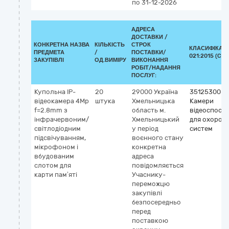
по 31-12-2026
АДРЕСА
ДОСТАВКИ /
КОНКРЕТНА НАЗВА
КІЛЬКІСТЬ
СТРОК
КЛАСИФІКАТО
ПРЕДМЕТА
/
ПОСТАВКИ/
021:2015 (CPV
ЗАКУПІВЛІ
ОД.ВИМІРУ
ВИКОНАННЯ
РОБІТ/НАДАННЯ
ПОСЛУГ:
Купольна IP-
20
29000
Україна
35125300-2
відеокамера 4Mp
штука
Хмельницька
Камери
f=2.8mm з
область
м.
відеоспост
інфрачервоним/
Хмельницький
для охорон
світлодіодним
у період
систем
підсвічуванням,
воєнного стану
мікрофоном і
конкретна
вбудованим
адреса
слотом для
повідомляється
карти пам’яті
Учаснику-
переможцю
закупівлі
безпосередньо
перед
поставкою