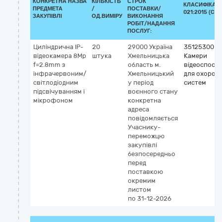
КОНКРЕТНА НАЗВА
КІЛЬКІСТЬ
СТРОК
КЛАСИФІКАТО
ПРЕДМЕТА
/
ПОСТАВКИ/
021:2015 (CPV
ЗАКУПІВЛІ
ОД.ВИМІРУ
ВИКОНАННЯ
РОБІТ/НАДАННЯ
ПОСЛУГ:
Циліндрична IP-
20
29000
Україна
35125300-2
відеокамера 8Mp
штука
Хмельницька
Камери
f=2.8mm з
область
м.
відеоспост
інфрачервоним/
Хмельницький
для охорон
світлодіодним
у період
систем
підсвічуванням і
воєнного стану
мікрофоном
конкретна
адреса
повідомляється
Учаснику-
переможцю
закупівлі
безпосередньо
перед
поставкою
окремим
листом
по 31-12-2026