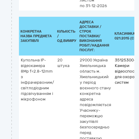
листом
по 31-12-2026
АДРЕСА
ДОСТАВКИ /
КОНКРЕТНА
КІЛЬКІСТЬ
СТРОК
КЛАСИФІКАТО
НАЗВА ПРЕДМЕТА
/
ПОСТАВКИ/
021:2015 (CPV
ЗАКУПІВЛІ
ОД.ВИМІРУ
ВИКОНАННЯ
РОБІТ/НАДАННЯ
ПОСЛУГ:
Купольна IP-
20
29000
Україна
35125300-2
відеокамера
штука
Хмельницька
Камери
8Mp f=2.8-12mm
область
м.
відеоспост
з
Хмельницький
для охорон
інфрачервоним/
у період
систем
світлодіодним
воєнного стану
підсвічуванням і
конкретна
мікрофоном
адреса
повідомляється
Учаснику-
переможцю
закупівлі
безпосередньо
перед
поставкою