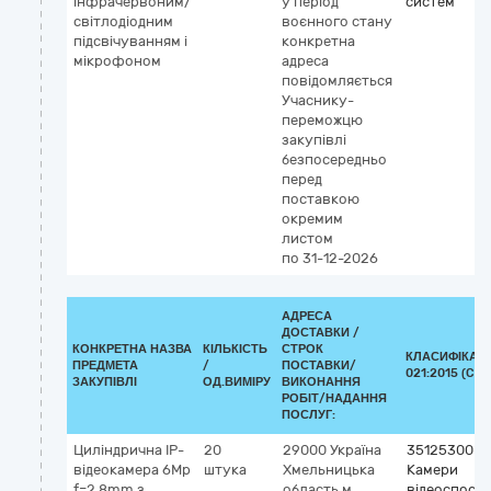
інфрачервоним/
у період
систем
світлодіодним
воєнного стану
підсвічуванням і
конкретна
мікрофоном
адреса
повідомляється
Учаснику-
переможцю
закупівлі
безпосередньо
перед
поставкою
окремим
листом
по 31-12-2026
АДРЕСА
ДОСТАВКИ /
КОНКРЕТНА НАЗВА
КІЛЬКІСТЬ
СТРОК
КЛАСИФІКАТО
ПРЕДМЕТА
/
ПОСТАВКИ/
021:2015 (CPV
ЗАКУПІВЛІ
ОД.ВИМІРУ
ВИКОНАННЯ
РОБІТ/НАДАННЯ
ПОСЛУГ:
Циліндрична IP-
20
29000
Україна
35125300-2
відеокамера 6Mp
штука
Хмельницька
Камери
f=2.8mm з
область
м.
відеоспост