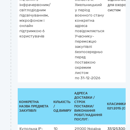
інфрачервоним/
Хмельницький
для охорон
світлодіодним
у період
систем
підсвічуванням,
воєнного стану
мікрофоном і
конкретна
онлайн
адреса
підтримкою 6
повідомляється
користувачів
Учаснику-
переможцю
закупівлі
безпосередньо
перед
поставкою
окремим
листом
по 31-12-2026
АДРЕСА
ДОСТАВКИ /
КОНКРЕТНА
КІЛЬКІСТЬ
СТРОК
КЛАСИФІКАТО
НАЗВА ПРЕДМЕТА
/
ПОСТАВКИ/
021:2015 (CPV
ЗАКУПІВЛІ
ОД.ВИМІРУ
ВИКОНАННЯ
РОБІТ/НАДАННЯ
ПОСЛУГ:
Купольна IP-
10
29000
Україна
35125300-2