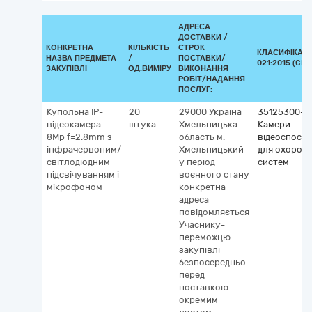
АДРЕСА
ДОСТАВКИ /
КОНКРЕТНА
КІЛЬКІСТЬ
СТРОК
КЛАСИФІКАТО
НАЗВА ПРЕДМЕТА
/
ПОСТАВКИ/
021:2015 (CPV
ЗАКУПІВЛІ
ОД.ВИМІРУ
ВИКОНАННЯ
РОБІТ/НАДАННЯ
ПОСЛУГ:
Купольна IP-
20
29000
Україна
35125300-2
відеокамера
штука
Хмельницька
Камери
8Mp f=2.8mm з
область
м.
відеоспост
інфрачервоним/
Хмельницький
для охорон
світлодіодним
у період
систем
підсвічуванням і
воєнного стану
мікрофоном
конкретна
адреса
повідомляється
Учаснику-
переможцю
закупівлі
безпосередньо
перед
поставкою
окремим