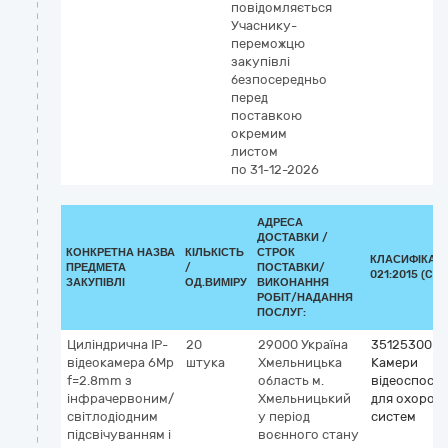
повідомляється
Учаснику-
переможцю
закупівлі
безпосередньо
перед
поставкою
окремим
листом
по 31-12-2026
АДРЕСА
ДОСТАВКИ /
КОНКРЕТНА НАЗВА
КІЛЬКІСТЬ
СТРОК
КЛАСИФІКАТО
ПРЕДМЕТА
/
ПОСТАВКИ/
021:2015 (CPV
ЗАКУПІВЛІ
ОД.ВИМІРУ
ВИКОНАННЯ
РОБІТ/НАДАННЯ
ПОСЛУГ:
Циліндрична IP-
20
29000
Україна
35125300-2
відеокамера 6Mp
штука
Хмельницька
Камери
f=2.8mm з
область
м.
відеоспост
інфрачервоним/
Хмельницький
для охорон
світлодіодним
у період
систем
підсвічуванням і
воєнного стану