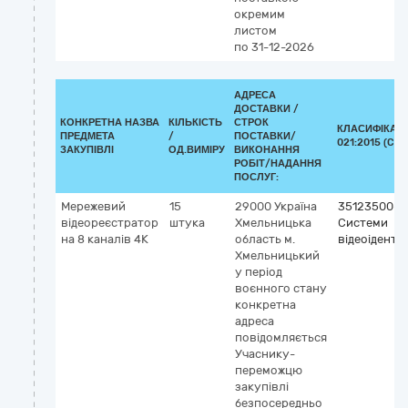
окремим
листом
по 31-12-2026
АДРЕСА
ДОСТАВКИ /
КОНКРЕТНА НАЗВА
КІЛЬКІСТЬ
СТРОК
КЛАСИФІКАТО
ПРЕДМЕТА
/
ПОСТАВКИ/
021:2015 (CPV
ЗАКУПІВЛІ
ОД.ВИМІРУ
ВИКОНАННЯ
РОБІТ/НАДАННЯ
ПОСЛУГ:
Мережевий
15
29000
Україна
35123500-7
відеореєстратор
штука
Хмельницька
Системи
на 8 каналів 4К
область
м.
відеоіденти
Хмельницький
у період
воєнного стану
конкретна
адреса
повідомляється
Учаснику-
переможцю
закупівлі
безпосередньо