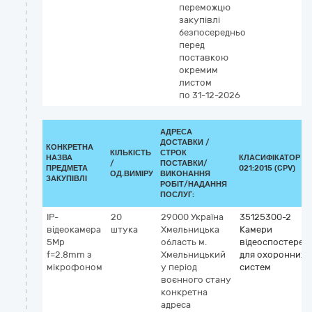
переможцю
закупівлі
безпосередньо
перед
поставкою
окремим
листом
по 31-12-2026
АДРЕСА
ДОСТАВКИ /
КОНКРЕТНА
КІЛЬКІСТЬ
СТРОК
НАЗВА
КЛАСИФІКАТОР Д
/
ПОСТАВКИ/
ПРЕДМЕТА
021:2015 (CPV)
ОД.ВИМІРУ
ВИКОНАННЯ
ЗАКУПІВЛІ
РОБІТ/НАДАННЯ
ПОСЛУГ:
IP-
20
29000
Україна
35125300-2
відеокамера
штука
Хмельницька
Камери
5Mp
область
м.
відеоспостереж
f=2.8mm з
Хмельницький
для охоронних
мікрофоном
у період
систем
воєнного стану
конкретна
адреса