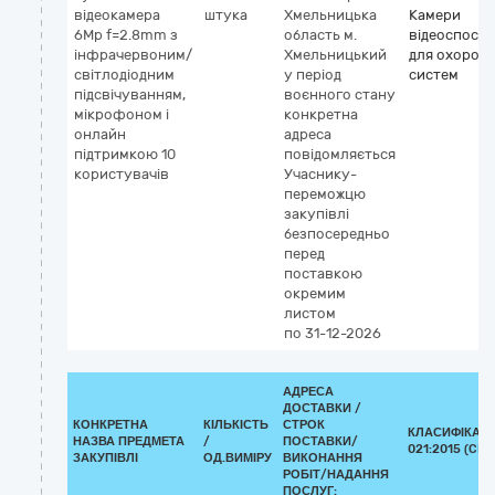
відеокамера
штука
Хмельницька
Камери
6Mp f=2.8mm з
область
м.
відеоспост
інфрачервоним/
Хмельницький
для охорон
світлодіодним
у період
систем
підсвічуванням,
воєнного стану
мікрофоном і
конкретна
онлайн
адреса
підтримкою 10
повідомляється
користувачів
Учаснику-
переможцю
закупівлі
безпосередньо
перед
поставкою
окремим
листом
по 31-12-2026
АДРЕСА
ДОСТАВКИ /
КОНКРЕТНА
КІЛЬКІСТЬ
СТРОК
КЛАСИФІКАТО
НАЗВА ПРЕДМЕТА
/
ПОСТАВКИ/
021:2015 (CPV
ЗАКУПІВЛІ
ОД.ВИМІРУ
ВИКОНАННЯ
РОБІТ/НАДАННЯ
ПОСЛУГ: