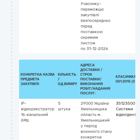
Учаснику-
переможцю
закупівлі
безпосередньо
перед
поставкою
окремим
листом
по 31-12-2026
АДРЕСА
ДОСТАВКИ /
КОНКРЕТНА НАЗВА
КІЛЬКІСТЬ
СТРОК
КЛАСИФІКАТО
ПРЕДМЕТА
/
ПОСТАВКИ/
021:2015 (CPV
ЗАКУПІВЛІ
ОД.ВИМІРУ
ВИКОНАННЯ
РОБІТ/НАДАННЯ
ПОСЛУГ:
IP-
5
29000
Україна
35123500-7
відеореєстратор
штука
Хмельницька
Системи
16-канальний
область
м.
відеоіденти
6Mp
Хмельницький
у період
воєнного стану
конкретна