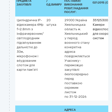
ПРЕДМЕТА
/
ПОСТАВКИ/
021:2015 (CPV
ЗАКУПІВЛІ
ОД.ВИМІРУ
ВИКОНАННЯ
РОБІТ/НАДАННЯ
ПОСЛУГ:
Циліндрична IP-
20
29000
Україна
35125300-2
відеокамера 4Mp
штука
Хмельницька
Камери
f=2.8mm з
область
м.
відеоспост
інфрачервоним/
Хмельницький
для охорон
світлодіодним
у період
систем
підсвічуванням
воєнного стану
дальністю до
конкретна
30м,
адреса
мікрофоном і
повідомляється
вбудованим
Учаснику-
слотом для
переможцю
карти пам’яті
закупівлі
безпосередньо
перед
поставкою
окремим
листом
по 31-12-2026
АДРЕСА