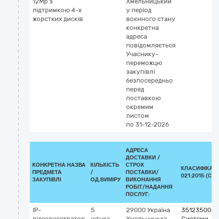
12Mp з
Хмельницький
підтримкою 4-х
у період
жорстких дисків
воєнного стану
конкретна
адреса
повідомляється
Учаснику-
переможцю
закупівлі
безпосередньо
перед
поставкою
окремим
листом
по 31-12-2026
АДРЕСА
ДОСТАВКИ /
КОНКРЕТНА НАЗВА
КІЛЬКІСТЬ
СТРОК
КЛАСИФІКАТО
ПРЕДМЕТА
/
ПОСТАВКИ/
021:2015 (CPV
ЗАКУПІВЛІ
ОД.ВИМІРУ
ВИКОНАННЯ
РОБІТ/НАДАННЯ
ПОСЛУГ:
IP-
5
29000
Україна
35123500-7
відеореєстратор
штука
Хмельницька
Системи