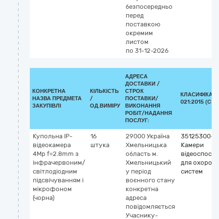
безпосередньо
перед
поставкою
окремим
листом
по 31-12-2026
АДРЕСА
ДОСТАВКИ /
КОНКРЕТНА
КІЛЬКІСТЬ
СТРОК
КЛАСИФІКАТО
НАЗВА ПРЕДМЕТА
/
ПОСТАВКИ/
021:2015 (CPV
ЗАКУПІВЛІ
ОД.ВИМІРУ
ВИКОНАННЯ
РОБІТ/НАДАННЯ
ПОСЛУГ:
Купольна IP-
16
29000
Україна
35125300-2
відеокамера
штука
Хмельницька
Камери
4Mp f=2.8mm з
область
м.
відеоспост
інфрачервоним/
Хмельницький
для охорон
світлодіодним
у період
систем
підсвічуванням і
воєнного стану
мікрофоном
конкретна
(чорна)
адреса
повідомляється
Учаснику-