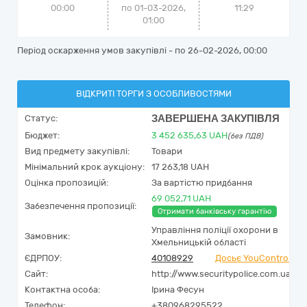
00:00
по 01-03-2026,
11:29
01:00
Період оскарження умов закупівлі - по
26-02-2026, 00:00
ВІДКРИТІ ТОРГИ З ОСОБЛИВОСТЯМИ
ЗАВЕРШЕНА ЗАКУПІВЛЯ
Статус:
Бюджет:
3 452 635,63
UAH
(без ПДВ)
Вид предмету закупівлі:
Товари
Мінімальний крок аукціону:
17 263,18 UAH
Оцінка пропозицій:
За вартістю придбання
69 052,71 UAH
Забезпечення пропозиції:
Отримати банківську гарантію
Управління поліції охорони в
Замовник:
Хмельницькій області
ЄДРПОУ:
40108929
Досьє YouControl
Сайт:
http://www.securitypolice.com.ua
Контактна особа:
Ірина Фесун
Телефон:
+380968295522