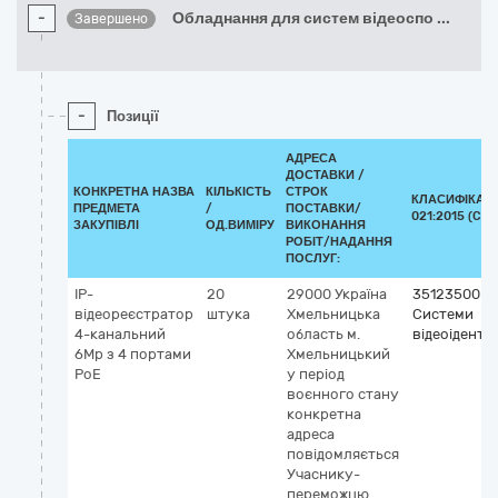
-
Обладнання для систем відеоспо
...
Завершено
-
Позиції
АДРЕСА
ДОСТАВКИ /
КОНКРЕТНА НАЗВА
КІЛЬКІСТЬ
СТРОК
КЛАСИФІКАТО
ПРЕДМЕТА
/
ПОСТАВКИ/
021:2015 (CPV
ЗАКУПІВЛІ
ОД.ВИМІРУ
ВИКОНАННЯ
РОБІТ/НАДАННЯ
ПОСЛУГ:
IP-
20
29000
Україна
35123500-7
відеореєстратор
штука
Хмельницька
Системи
4-канальний
область
м.
відеоіденти
6Mp з 4 портами
Хмельницький
PoE
у період
воєнного стану
конкретна
адреса
повідомляється
Учаснику-
переможцю