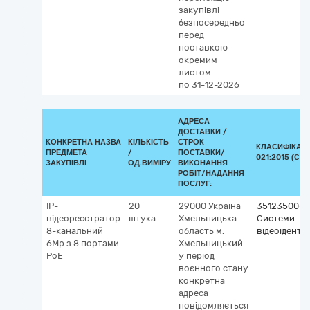
закупівлі
безпосередньо
перед
поставкою
окремим
листом
по 31-12-2026
АДРЕСА
ДОСТАВКИ /
КОНКРЕТНА НАЗВА
КІЛЬКІСТЬ
СТРОК
КЛАСИФІКАТО
ПРЕДМЕТА
/
ПОСТАВКИ/
021:2015 (CPV
ЗАКУПІВЛІ
ОД.ВИМІРУ
ВИКОНАННЯ
РОБІТ/НАДАННЯ
ПОСЛУГ:
IP-
20
29000
Україна
35123500-7
відеореєстратор
штука
Хмельницька
Системи
8-канальний
область
м.
відеоіденти
6Mp з 8 портами
Хмельницький
PoE
у період
воєнного стану
конкретна
адреса
повідомляється