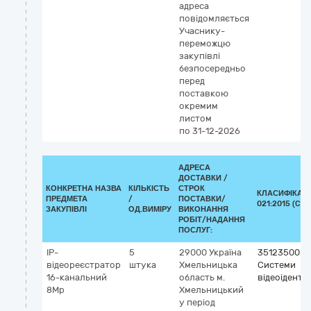
адреса
повідомляється
Учаснику-
переможцю
закупівлі
безпосередньо
перед
поставкою
окремим
листом
по 31-12-2026
АДРЕСА
ДОСТАВКИ /
КОНКРЕТНА НАЗВА
КІЛЬКІСТЬ
СТРОК
КЛАСИФІКАТО
ПРЕДМЕТА
/
ПОСТАВКИ/
021:2015 (CPV
ЗАКУПІВЛІ
ОД.ВИМІРУ
ВИКОНАННЯ
РОБІТ/НАДАННЯ
ПОСЛУГ:
IP-
5
29000
Україна
35123500-7
відеореєстратор
штука
Хмельницька
Системи
16-канальний
область
м.
відеоіденти
8Mp
Хмельницький
у період