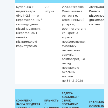
Купольна IP-
20
29000
Україна
35125300-2
відеокамера
штука
Хмельницька
Камери
6Mp f=2.8mm з
область
м.
відеоспост
інфрачервоним/
Хмельницький
для охорон
світлодіодним
у період
систем
підсвічуванням,
воєнного стану
мікрофоном і
конкретна
онлайн
адреса
підтримкою 6
повідомляється
користувачів
Учаснику-
переможцю
закупівлі
безпосередньо
перед
поставкою
окремим
листом
по 31-12-2026
АДРЕСА
ДОСТАВКИ /
КОНКРЕТНА
КІЛЬКІСТЬ
СТРОК
КЛАСИФІКАТО
НАЗВА ПРЕДМЕТА
/
ПОСТАВКИ/
021:2015 (CPV
ЗАКУПІВЛІ
ОД.ВИМІРУ
ВИКОНАННЯ