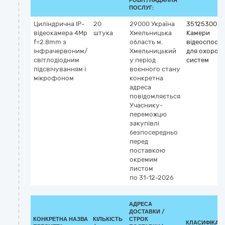
РОБІТ/НАДАННЯ
ПОСЛУГ:
Циліндрична IP-
20
29000
Україна
35125300-2
відеокамера 4Mp
штука
Хмельницька
Камери
f=2.8mm з
область
м.
відеоспост
інфрачервоним/
Хмельницький
для охорон
світлодіодним
у період
систем
підсвічуванням і
воєнного стану
мікрофоном
конкретна
адреса
повідомляється
Учаснику-
переможцю
закупівлі
безпосередньо
перед
поставкою
окремим
листом
по 31-12-2026
АДРЕСА
ДОСТАВКИ /
КОНКРЕТНА НАЗВА
КІЛЬКІСТЬ
СТРОК
КЛАСИФІКАТО