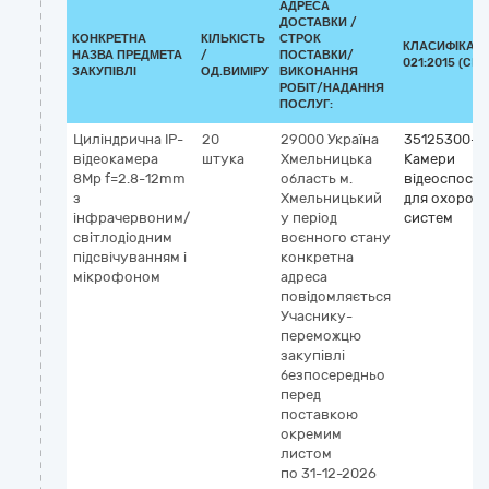
АДРЕСА
ДОСТАВКИ /
КОНКРЕТНА
КІЛЬКІСТЬ
СТРОК
КЛАСИФІКАТО
НАЗВА ПРЕДМЕТА
/
ПОСТАВКИ/
021:2015 (CPV
ЗАКУПІВЛІ
ОД.ВИМІРУ
ВИКОНАННЯ
РОБІТ/НАДАННЯ
ПОСЛУГ:
Циліндрична IP-
20
29000
Україна
35125300-2
відеокамера
штука
Хмельницька
Камери
8Mp f=2.8-12mm
область
м.
відеоспост
з
Хмельницький
для охорон
інфрачервоним/
у період
систем
світлодіодним
воєнного стану
підсвічуванням і
конкретна
мікрофоном
адреса
повідомляється
Учаснику-
переможцю
закупівлі
безпосередньо
перед
поставкою
окремим
листом
по 31-12-2026