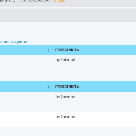
я різ
...
190 650,06
UAH
(з ПДВ)
ення закупівлі
ПРИВАТНІСТЬ
публічний
ПРИВАТНІСТЬ
публічний
публічний