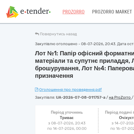
PROZORRO
PROZORRO MARKET
Повернутись назад
Закупівлю оголошено - 08-07-2026, 20:43. Дата оста
Лот №1: Папір офісний форматни
матеріали та супутнє приладдя,
брошурування, Лот №4: Паперова
призначення
Оголошення про проведення.pdf
Закупівля:
UA-2026-07-08-011757-a
/
на ProZorro
Період уточнень
Період подачі
Триває
Очікує
з 08-07-2026, 20:43
з 14-07-202
по 14-07-2026, 00:00
по 16-07-202