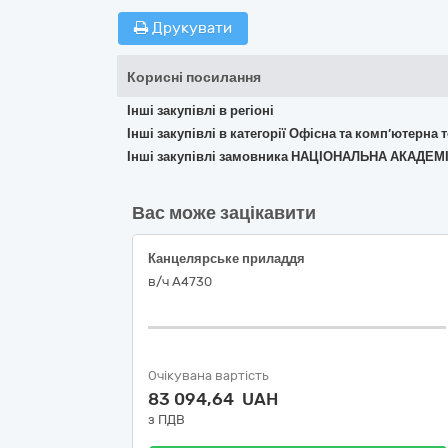
Друкувати
Корисні посилання
Інші закупівлі в регіоні
Інші закупівлі в категорії Офісна та комп’ютерна
Інші закупівлі замовника НАЦІОНАЛЬНА АКАДЕМ
Вас може зацікавити
Канцелярське приладдя
в/ч А4730
Очікувана вартість
83 094,64 UAH
з ПДВ