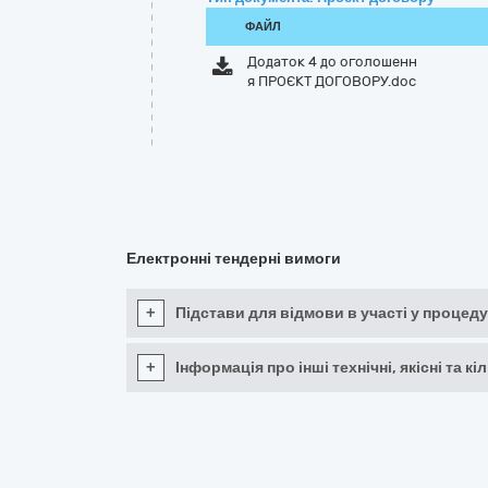
ФАЙЛ
Додаток 4 до оголошенн
я ПРОЄКТ ДОГОВОРУ.doc
Електронні тендерні вимоги
+
Підстави для відмови в участі у процеду
+
Інформація про інші технічні, якісні та 