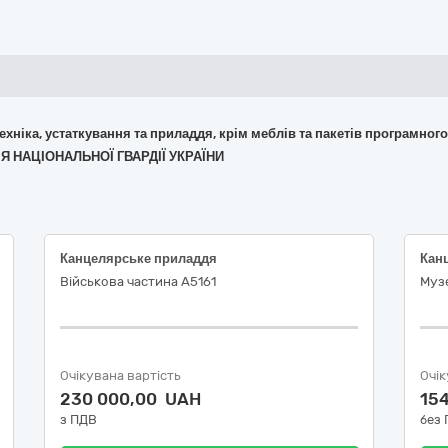
 техніка, устаткування та приладдя, крім меблів та пакетів програмног
ІЯ НАЦІОНАЛЬНОЇ ГВАРДІЇ УКРАЇНИ
Канцелярське приладдя
Кан
Військова частина А5161
Музе
Очікувана вартість
Очік
230 000,00 UAH
15
з ПДВ
без