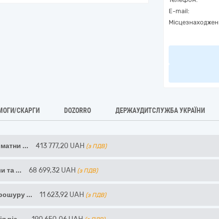
E-mail:
Місцезнаходжен
МОГИ/СКАРГИ
DOZORRO
ДЕРЖАУДИТСЛУЖБА УКРАЇНИ
рматни
...
413 777,20
UAH
(з ПДВ)
и та
...
68 699,32
UAH
(з ПДВ)
брошуру
...
11 623,92
UAH
(з ПДВ)