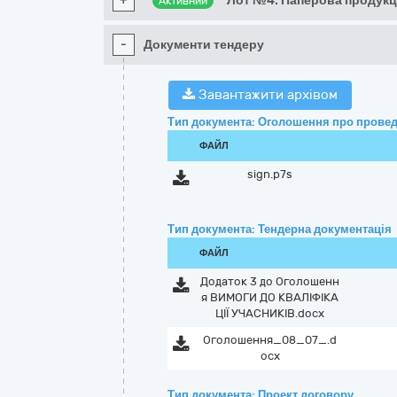
+
Лот №4: Паперова продукці
Активний
-
Документи тендеру
Завантажити архівом
Тип документа: Оголошення про провед
ФАЙЛ
sign.p7s
Тип документа: Тендерна документація
ФАЙЛ
Додаток 3 до Оголошенн
я ВИМОГИ ДО КВАЛІФІКА
ЦІЇ УЧАСНИКІВ.docx
Оголошення_08_07_.d
ocx
Тип документа: Проект договору