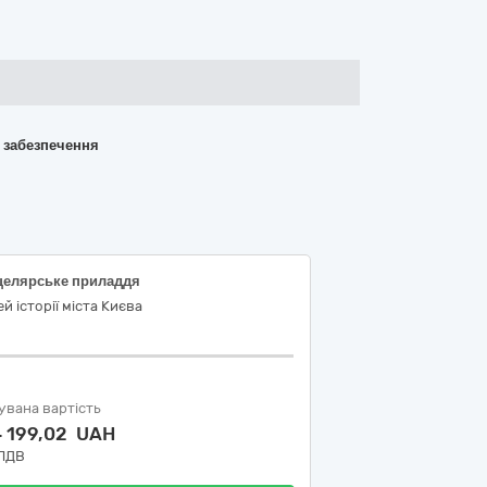
о забезпечення
целярське приладдя
й історії міста Києва
увана вартість
4 199,02 UAH
 ПДВ