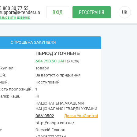
0 800 30 77 55
support@e-tender.ua
ВХІД
РЕЄСТРАЦІЯ
UK
Замовити дзвінок
СПРОЩЕНА ЗАКУПІВЛЯ
ПЕРІОД УТОЧНЕНЬ
684 750,50
UAH
(з ПДВ)
купівлі:
Товари
ій:
За вартістю придбання
ицій:
Поступовий
кість пропозицій:
1
аліфікації:
Ні
НАЦІОНАЛЬНА АКАДЕМІЯ
НАЦІОНАЛЬНОЇ ГВАРДІЇ УКРАЇНИ
08610502
Досьє YouControl
http://nangu.edu.ua/
а:
Олексій Есанов
+380577323766