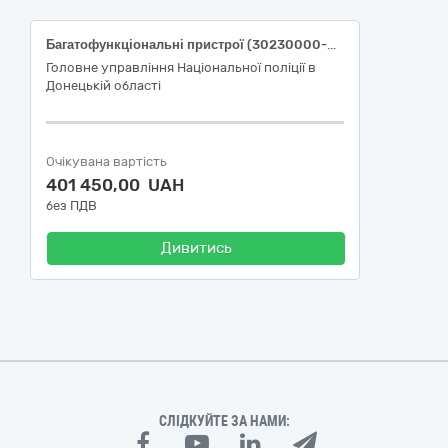
Багатофункціональні пристрої (30230000-0 «Комп'ютерне обладнання» національного класифікатора України за ДК 021:2015 «Єдиний закупівельний словник»)
Головне управління Національної поліції в
Донецькій області
Очікувана вартість
401 450,00 UAH
без ПДВ
Дивитись
СЛІДКУЙТЕ ЗА НАМИ: