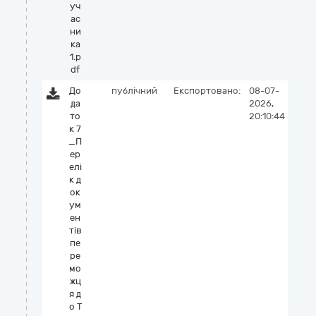
уч
ас
ни
ка
1.p
df
До
публічний
Експортовано:
08-07-
да
2026,
то
20:10:44
к 7
_П
ер
елі
к д
ок
ум
ен
тів
пе
ре
мо
жц
я д
о Т