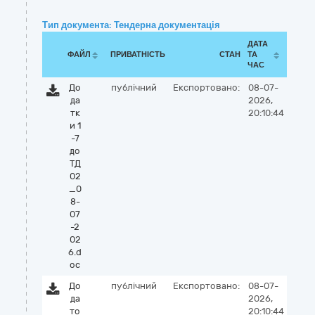
Тип документа: Тендерна документація
ДАТА
ФАЙЛ
ПРИВАТНІСТЬ
СТАН
ТА
ЧАС
До
публічний
Експортовано:
08-07-
да
2026,
тк
20:10:44
и 1
-7
до
ТД
02
_0
8-
07
-2
02
6.d
oc
До
публічний
Експортовано:
08-07-
да
2026,
то
20:10:44