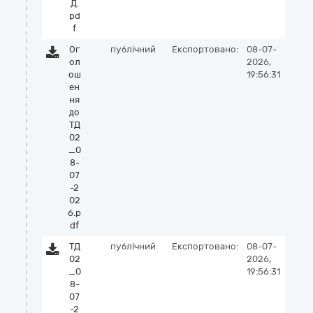
Д.
pd
f
Ог
публічний
Експортовано:
08-07-
ол
2026,
ош
19:56:31
ен
ня
до
ТД
02
_0
8-
07
-2
02
6.p
df
ТД
публічний
Експортовано:
08-07-
02
2026,
_0
19:56:31
8-
07
-2