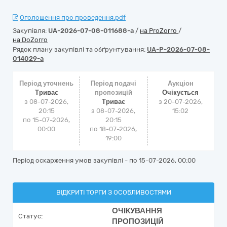
Оголошення про проведення.pdf
Закупівля:
UA-2026-07-08-011688-a
/
на ProZorro
/
на DoZorro
Рядок плану закупівлі та обґрунтування:
UA-P-2026-07-08-
014029-a
Період уточнень
Період подачі
Аукціон
Триває
пропозицій
Очікується
з 08-07-2026,
Триває
з
20-07-2026,
20:15
з 08-07-2026,
15:02
по 15-07-2026,
20:15
00:00
по 18-07-2026,
19:00
Період оскарження умов закупівлі - по
15-07-2026, 00:00
ВІДКРИТІ ТОРГИ З ОСОБЛИВОСТЯМИ
ОЧІКУВАННЯ
Статус:
ПРОПОЗИЦІЙ