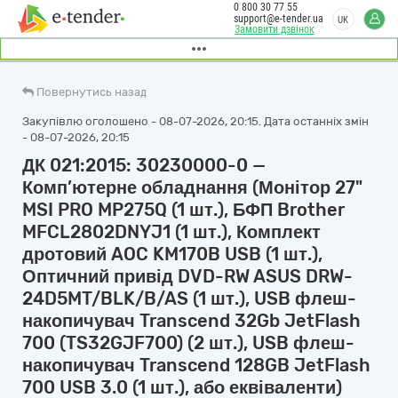
0 800 30 77 55
support@e-tender.ua
UK
Замовити дзвінок
Повернутись назад
Закупівлю оголошено - 08-07-2026, 20:15. Дата останніх змін
- 08-07-2026, 20:15
ДК 021:2015: 30230000-0 —
Комп’ютерне обладнання (Монітор 27"
MSI PRO MP275Q (1 шт.), БФП Brother
MFCL2802DNYJ1 (1 шт.), Комплект
дротовий AOC KM170B USB (1 шт.),
Оптичний привід DVD-RW ASUS DRW-
24D5MT/BLK/B/AS (1 шт.), USB флеш-
накопичувач Transcend 32Gb JetFlash
700 (TS32GJF700) (2 шт.), USB флеш-
накопичувач Transcend 128GB JetFlash
700 USB 3.0 (1 шт.), або еквіваленти)