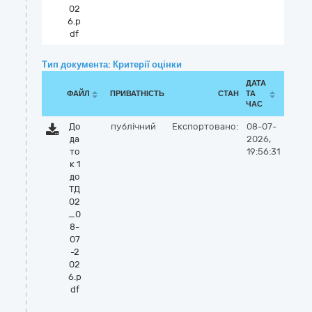
02
6.p
df
Тип документа: Критерії оцінки
ДАТА
ФАЙЛ
ПРИВАТНІСТЬ
СТАН
ТА
ЧАС
До
публічний
Експортовано:
08-07-
да
2026,
то
19:56:31
к 1
до
ТД
02
_0
8-
07
-2
02
6.p
df