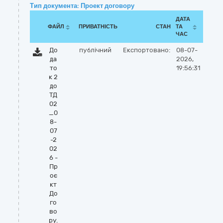
Тип документа: Проект договору
ДАТА
ФАЙЛ
ПРИВАТНІСТЬ
СТАН
ТА
ЧАС
До
публічний
Експортовано:
08-07-
да
2026,
то
19:56:31
к 2
до
ТД
02
_0
8-
07
-2
02
6 -
Пр
оє
кт
До
го
во
ру.