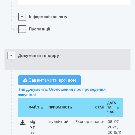
+
Інформація по лоту
-
Пропозиції
-
Документи тендеру
Завантажити архівом
Тип документа: Оголошення про проведення
закупівлі
ДАТА
ФАЙЛ
ПРИВАТНІСТЬ
СТАН
ТА
ЧАС
sig
публічний
Експортовано:
08-07-
n.p
2026,
7s
20:15:11