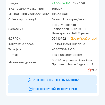
Бюджет:
21 666,67
UAH
(без ПДВ)
Вид предмету закупівлі:
Товари
Мінімальний крок аукціону:
108,33 UAH
Оцінка пропозицій:
За вартістю придбання
Інститут фізики
Замовник:
напівпровідників ім. В.Є.
Лашкарьова НАН України
ЄДРПОУ:
05416952
Досьє YouControl
Контактна особа:
Швірст Марія Олегівна
Телефон:
+380730141635
E-mail:
des.pluss@gmail.com
03028,
Україна
,
м. Київ,
Київ,
Місцезнаходження:
Проспект Науки будинок 41
0
Витяг про відсутність судимості
Реєстр корупційних порушників