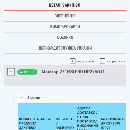
ДЕТАЛІ ЗАКУПІВЛІ
ЗВЕРНЕННЯ
ВИМОГИ/СКАРГИ
DOZORRO
ДЕРЖАУДИТСЛУЖБА УКРАЇНИ
+
-
відкрити всі
закрити всі
-
Монітор 27" MSI PRO MP275Q (1
...
Активний
-
Позиції
АДРЕСА
ДОСТАВКИ /
СТРОК
КОНКРЕТНА НАЗВА
КІЛЬКІСТЬ
КЛАСИФІКАТОР
ПОСТАВКИ/
ПРЕДМЕТА
/
ДК 021:2015
ВИКОНАННЯ
ЗАКУПІВЛІ
ОД.ВИМІРУ
(CPV)