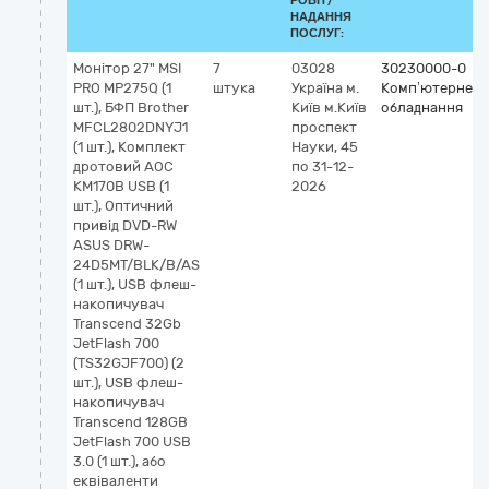
РОБІТ/
НАДАННЯ
ПОСЛУГ:
Монітор 27" MSI
7
03028
30230000-0
PRO MP275Q (1
штука
Україна
м.
Комп’ютерне
шт.), БФП Brother
Київ
м.Київ
обладнання
MFCL2802DNYJ1
проспект
(1 шт.), Комплект
Науки, 45
дротовий AOC
по 31-12-
KM170B USB (1
2026
шт.), Оптичний
привід DVD-RW
ASUS DRW-
24D5MT/BLK/B/AS
(1 шт.), USB флеш-
накопичувач
Transcend 32Gb
JetFlash 700
(TS32GJF700) (2
шт.), USB флеш-
накопичувач
Transcend 128GB
JetFlash 700 USB
3.0 (1 шт.), або
еквіваленти