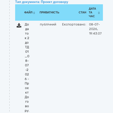
Тип документа: Проект договору
ДАТА
ФАЙЛ
ПРИВАТНІСТЬ
СТАН
ТА
ЧАС
До
публічний
Експортовано:
08-07-
да
2026,
то
19:43:07
к 2
до
ТД
01
_0
8-
07
-2
02
6 -
Пр
оє
кт
До
го
во
ру.