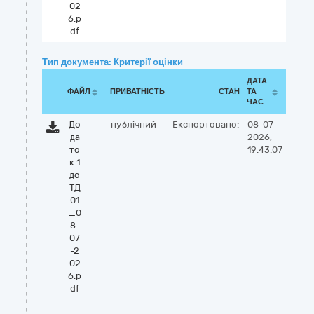
02
6.p
df
Тип документа: Критерії оцінки
ДАТА
ФАЙЛ
ПРИВАТНІСТЬ
СТАН
ТА
ЧАС
До
публічний
Експортовано:
08-07-
да
2026,
то
19:43:07
к 1
до
ТД
01
_0
8-
07
-2
02
6.p
df