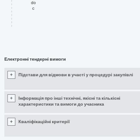
do
c
Електронні тендерні вимоги
+
Підстави для відмови в участі у процедурі закупівлі
+
Інформація про інші технічні, якісні та кількісні
характеристики та вимоги до учасника
+
Кваліфікаційні критерії