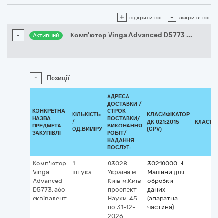
+
-
відкрити всі
закрити всі
-
Комп'ютер Vinga Advanced D5773
...
Активний
-
Позиції
АДРЕСА
ДОСТАВКИ /
КОНКРЕТНА
СТРОК
КІЛЬКІСТЬ
КЛАСИФІКАТОР
НАЗВА
ПОСТАВКИ/
/
ДК 021:2015
КЛАСИФ
ПРЕДМЕТА
ВИКОНАННЯ
ОД.ВИМІРУ
(CPV)
ЗАКУПІВЛІ
РОБІТ/
НАДАННЯ
ПОСЛУГ:
Комп'ютер
1
03028
30210000-4
Vinga
штука
Україна
м.
Машини для
Advanced
Київ
м.Київ
обробки
D5773, або
проспект
даних
еквівалент
Науки, 45
(апаратна
по 31-12-
частина)
2026