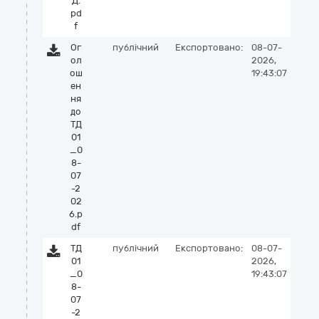
Д.
pd
f
Ог
публічний
Експортовано:
08-07-
ол
2026,
ош
19:43:07
ен
ня
до
ТД
01
_0
8-
07
-2
02
6.p
df
ТД
публічний
Експортовано:
08-07-
01
2026,
_0
19:43:07
8-
07
-2