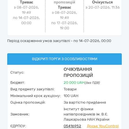
Триває
пропозицій
Очікується
з 08-07-2026,
Триває
з
20-07-2026, 11:36
19:49
з 08-07-2026,
по 14-07-2026,
19:49
00:00
по 17-07-2026,
19:00
Період оскарження умов закупівлі - по
14-07-2026, 00:00
ВІДКРИТІ ТОРГИ З ОСОБЛИВОСТЯМИ
ОЧІКУВАННЯ
Статус:
ПРОПОЗИЦІЙ
Бюджет:
20 000
UAH
(без ПДВ)
Вид предмету закупівлі:
Товари
Мінімальний крок аукціону:
100 UAH
Оцінка пропозицій:
За вартістю придбання
Інститут фізики
Замовник:
напівпровідників ім. В.Є.
Лашкарьова НАН України
ЄДРПОУ:
05416952
Досьє YouControl