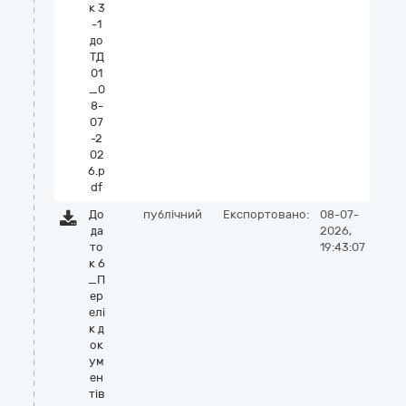
к 3
-1
до
ТД
01
_0
8-
07
-2
02
6.p
df
До
публічний
Експортовано:
08-07-
да
2026,
то
19:43:07
к 6
_П
ер
елі
к д
ок
ум
ен
тів