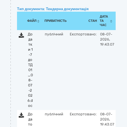
Тип документа: Тендерна документація
ДАТА
ФАЙЛ
ПРИВАТНІСТЬ
СТАН
ТА
ЧАС
До
публічний
Експортовано:
08-07-
да
2026,
тк
19:43:07
и 1
-7
до
ТД
01
_0
8-
07
-2
02
6.d
oc
До
публічний
Експортовано:
08-07-
да
2026,
то
19:43:07