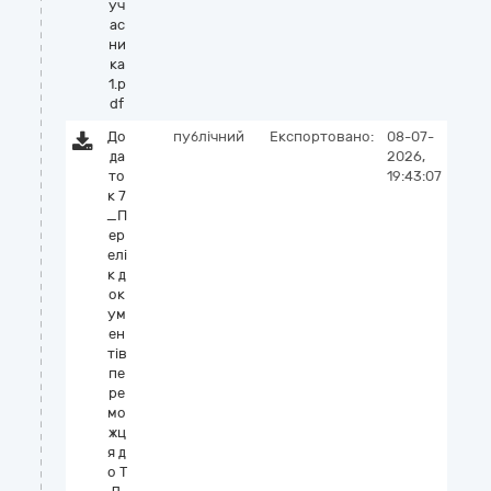
уч
ас
ни
ка
1.p
df
До
публічний
Експортовано:
08-07-
да
2026,
то
19:43:07
к 7
_П
ер
елі
к д
ок
ум
ен
тів
пе
ре
мо
жц
я д
о Т