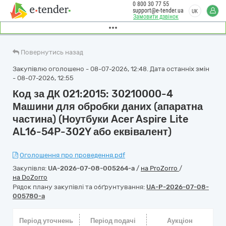
0 800 30 77 55
support@e-tender.ua
UK
Замовити дзвінок
Повернутись назад
Закупівлю оголошено - 08-07-2026, 12:48. Дата останніх змін
- 08-07-2026, 12:55
Код за ДК 021:2015: 30210000-4
Машини для обробки даних (апаратна
частина) (Ноутбуки Acer Aspire Lite
AL16-54P-302Y або еквівалент)
Оголошення про проведення.pdf
Закупівля:
UA-2026-07-08-005264-a
/
на ProZorro
/
на DoZorro
Рядок плану закупівлі та обґрунтування:
UA-P-2026-07-08-
005780-a
Період уточнень
Період подачі
Аукціон