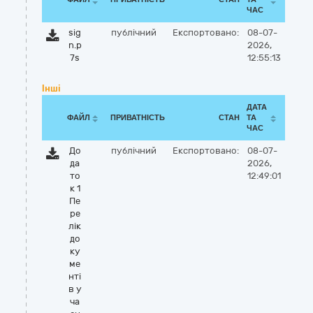
ЧАС
sig
публічний
Експортовано:
08-07-
n.p
2026,
7s
12:55:13
Інші
ДАТА
ФАЙЛ
ПРИВАТНІСТЬ
СТАН
ТА
ЧАС
До
публічний
Експортовано:
08-07-
да
2026,
то
12:49:01
к 1
Пе
ре
лік
до
ку
ме
нті
в у
ча