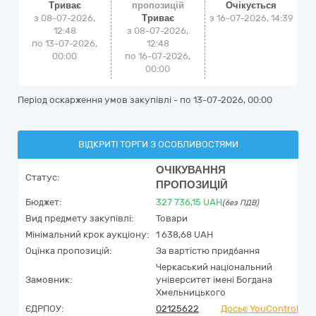
Триває
пропозицій
Очікується
з 08-07-2026,
Триває
з
16-07-2026, 14:39
12:48
з 08-07-2026,
по 13-07-2026,
12:48
00:00
по 16-07-2026,
00:00
Період оскарження умов закупівлі - по
13-07-2026, 00:00
ВІДКРИТІ ТОРГИ З ОСОБЛИВОСТЯМИ
ОЧІКУВАННЯ
Статус:
ПРОПОЗИЦІЙ
Бюджет:
327 736,15
UAH
(без ПДВ)
Вид предмету закупівлі:
Товари
Мінімальний крок аукціону:
1 638,68 UAH
Оцінка пропозицій:
За вартістю придбання
Черкаський національний
Замовник:
університет імені Богдана
Хмельницького
ЄДРПОУ:
02125622
Досьє YouControl