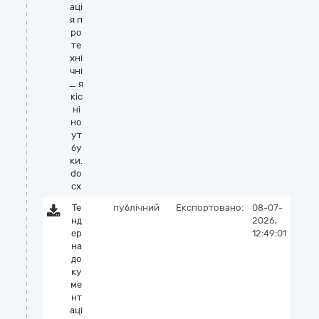
аці
я п
ро
те
хні
чні
_ я
кіс
ні
но
ут
бу
ки.
do
cx
Те
публічний
Експортовано:
08-07-
нд
2026,
ер
12:49:01
на
до
ку
ме
нт
аці