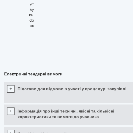
ут
бу
ки.
do
cx
Електронні тендерні вимоги
+
Підстави для відмови в участі у процедурі закупівлі
+
Інформація про інші технічні, якісні та кількісні
характеристики та вимоги до учасника