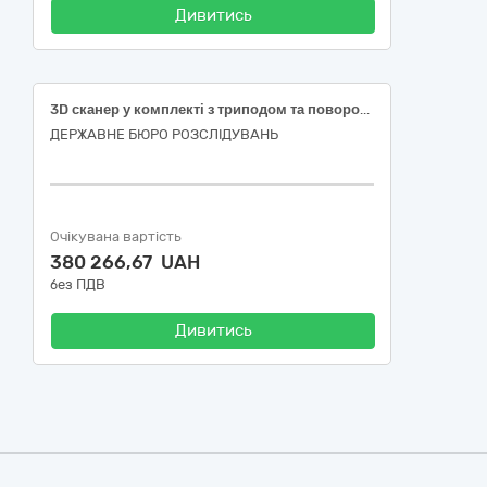
Дивитись
3D сканер у комплекті з триподом та поворотною платформою (ДК 021:2015: 30210000-4 Машини для обробки даних (апаратна частина))
ДЕРЖАВНЕ БЮРО РОЗСЛІДУВАНЬ
Очікувана вартість
380 266,67 UAH
без ПДВ
Дивитись