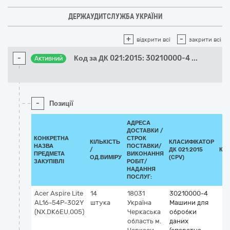
ДЕРЖАУДИТСЛУЖБА УКРАЇНИ
+
-
відкрити всі
закрити всі
-
Код за ДК 021:2015: 30210000-4
...
Активний
-
Позиції
АДРЕСА
ДОСТАВКИ /
КОНКРЕТНА
СТРОК
КІЛЬКІСТЬ
КЛАСИФІКАТОР
НАЗВА
ПОСТАВКИ/
/
ДК 021:2015
КЛ
ПРЕДМЕТА
ВИКОНАННЯ
ОД.ВИМІРУ
(CPV)
ЗАКУПІВЛІ
РОБІТ/
НАДАННЯ
ПОСЛУГ:
Acer Aspire Lite
14
18031
30210000-4
AL16-54P-302Y
штука
Україна
Машини для
(NX.DK6EU.005)
Черкаська
обробки
область
м.
даних