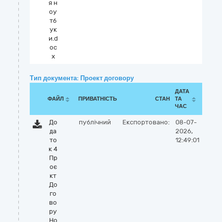
я н
оу
тб
ук
и.d
oc
x
Тип документа: Проект договору
ДАТА
ФАЙЛ
ПРИВАТНІСТЬ
СТАН
ТА
ЧАС
До
публічний
Експортовано:
08-07-
да
2026,
то
12:49:01
к 4
Пр
оє
кт
До
го
во
ру
Но