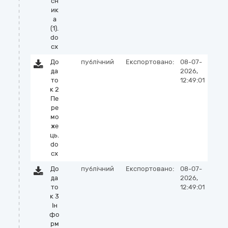
сн
ик
а
(1).
do
cx
До
публічний
Експортовано:
08-07-
да
2026,
то
12:49:01
к 2
Пе
ре
мо
же
ць.
do
cx
До
публічний
Експортовано:
08-07-
да
2026,
то
12:49:01
к 3
Ін
фо
рм