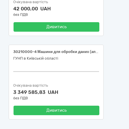
Очікувана вартість
42 000,00 UAH
без ПДВ
Дивитись
30210000-4 Машини для обробки даних (апаратна частина) (Апаратно програмні комплекси на базі ноутбук та робочі станції)
ГУНП в Київській області
Очікувана вартість
3 349 585,83 UAH
без ПДВ
Дивитись