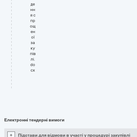
де
нн
я с
пр
ощ
ен
ої
за
ку
пів
лі.
do
cx
Електронні тендерні вимоги
+
Підстави для відмови в участі у процедурі закупівлі