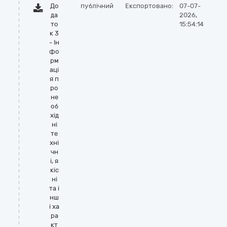
До
публічний
Експортовано:
07-07-
да
2026,
то
15:54:14
к 3
- Ін
фо
рм
аці
я п
ро
не
об
хід
ні
те
хні
чн
і, я
кіс
ні
та і
нш
і ха
ра
кт