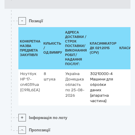
-
Позиції
АДРЕСА
ДОСТАВКИ /
КОНКРЕТНА
СТРОК
КІЛЬКІСТЬ
КЛАСИФІКАТОР
НАЗВА
ПОСТАВКИ/
/
ДК 021:2015
КЛАСИФІ
ПРЕДМЕТА
ВИКОНАННЯ
ОД.ВИМІРУ
(CPV)
ЗАКУПІВЛІ
РОБІТ/
НАДАННЯ
ПОСЛУГ:
Ноутбук
8
Україна
30210000-4
HP 17-
штука
Донецька
Машини для
cn4039ua
область
обробки
(C9RL6EA)
по 25-08-
даних
2026
(апаратна
частина)
+
Інформація по лоту
-
Пропозиції