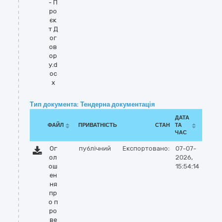
- П
ро
єк
т Д
ог
ов
ор
у.d
oc
x
Тип документа: Тендерна документація
ДАТА
ФАЙЛ
ПРИВАТНІСТЬ
СТАН
ТА
ЧАС
Ог
публічний
Експортовано:
07-07-
ол
2026,
ош
15:54:14
ен
ня
пр
о п
ро
ве