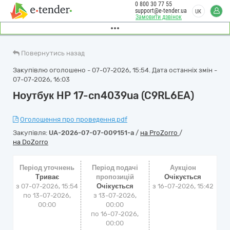
0 800 30 77 55
support@e-tender.ua
UK
Замовити дзвінок
Повернутись назад
Закупівлю оголошено - 07-07-2026, 15:54. Дата останніх змін -
07-07-2026, 16:03
Ноутбук HP 17-cn4039ua (C9RL6EA)
Оголошення про проведення.pdf
Закупівля:
UA-2026-07-07-009151-a
/
на ProZorro
/
на DoZorro
Період уточнень
Період подачі
Аукціон
Триває
пропозицій
Очікується
з 07-07-2026, 15:54
Очікується
з
16-07-2026, 15:42
по 13-07-2026,
з 13-07-2026,
00:00
00:00
по 16-07-2026,
00:00