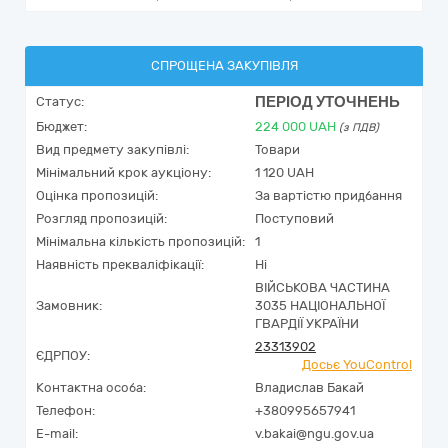
СПРОЩЕНА ЗАКУПІВЛЯ
ПЕРІОД УТОЧНЕНЬ
Статус:
Бюджет:
224 000
UAH
(з ПДВ)
Вид предмету закупівлі:
Товари
Мінімальний крок аукціону:
1 120 UAH
Оцінка пропозицій:
За вартістю придбання
Розгляд пропозицій:
Поступовий
Мінімальна кількість пропозицій:
1
Наявність прекваліфікації:
Ні
ВІЙСЬКОВА ЧАСТИНА
Замовник:
3035 НАЦІОНАЛЬНОЇ
ГВАРДІЇ УКРАЇНИ
23313902
ЄДРПОУ:
Досьє YouControl
Контактна особа:
Владислав Бакай
Телефон:
+380995657941
E-mail:
v.bakai@ngu.gov.ua