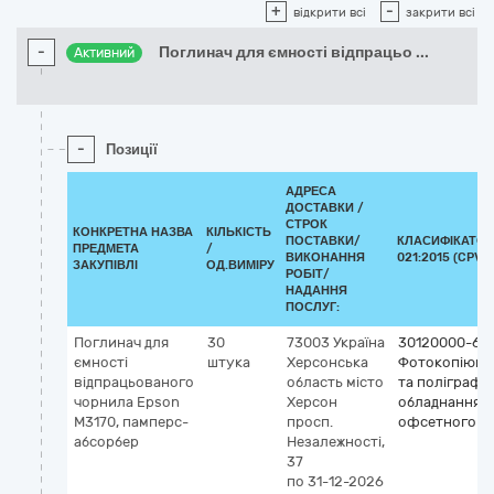
+
-
відкрити всі
закрити всі
-
Поглинач для ємності відпрацьо
...
Активний
-
Позиції
АДРЕСА
ДОСТАВКИ /
СТРОК
КОНКРЕТНА НАЗВА
КІЛЬКІСТЬ
ПОСТАВКИ/
КЛАСИФІКАТОР
ПРЕДМЕТА
/
ВИКОНАННЯ
021:2015 (CPV)
ЗАКУПІВЛІ
ОД.ВИМІРУ
РОБІТ/
НАДАННЯ
ПОСЛУГ:
Поглинач для
30
73003
Україна
30120000-6
ємності
штука
Херсонська
Фотокопіюва
відпрацьованого
область
місто
та поліграфі
чорнила Epson
Херсон
обладнання д
M3170, памперс-
просп.
офсетного д
абсорбер
Незалежності,
37
по 31-12-2026