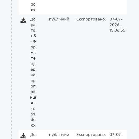
do
cx
До
публічний
Експортовано:
07-07-
да
2026,
то
15:06:55
к 5
- Ф
ор
ма
те
нд
ер
на
пр
оп
оз
иці
я -
п.
51.
do
cx
До
публічний
Експортовано:
07-07-