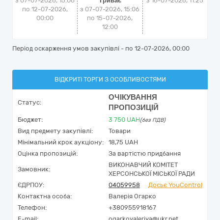
з 07-07-2026, 15:06
Триває
з
16-07-2026, 11:25
по 12-07-2026,
з 07-07-2026, 15:06
00:00
по 15-07-2026,
12:00
Період оскарження умов закупівлі - по
12-07-2026, 00:00
ВІДКРИТІ ТОРГИ З ОСОБЛИВОСТЯМИ
ОЧІКУВАННЯ
Статус:
ПРОПОЗИЦІЙ
Бюджет:
3 750
UAH
(без ПДВ)
Вид предмету закупівлі:
Товари
Мінімальний крок аукціону:
18,75 UAH
Оцінка пропозицій:
За вартістю придбання
ВИКОНАВЧИЙ КОМІТЕТ
Замовник:
ХЕРСОНСЬКОЇ МІСЬКОЇ РАДИ
ЄДРПОУ:
04059958
Досьє YouControl
Контактна особа:
Валерія Огарко
Телефон:
+380955918167
E-mail:
ogarkovaleriya@ukr.net