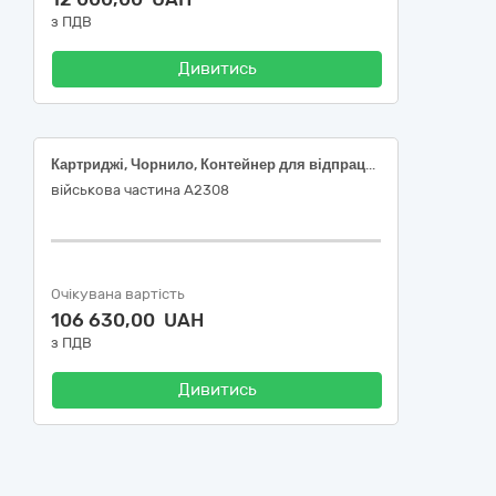
з ПДВ
Дивитись
Картриджі, Чорнило, Контейнер для відпрацьованих чорнил
військова частина А2308
Очікувана вартість
106 630,00 UAH
з ПДВ
Дивитись