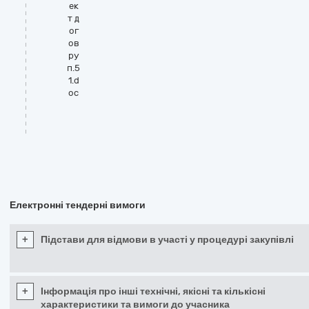
ек
т д
ог
ов
ру
п.5
1.d
oc
Електронні тендерні вимоги
+
Підстави для відмови в участі у процедурі закупівлі
+
Інформація про інші технічні, якісні та кількісні
характеристики та вимоги до учасника