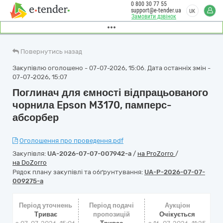
0 800 30 77 55
support@e-tender.ua
UK
Замовити дзвінок
Повернутись назад
Закупівлю оголошено - 07-07-2026, 15:06. Дата останніх змін -
07-07-2026, 15:07
Поглинач для ємності відпрацьованого
чорнила Epson M3170, памперс-
абсорбер
Оголошення про проведення.pdf
Закупівля:
UA-2026-07-07-007942-a
/
на ProZorro
/
на DoZorro
Рядок плану закупівлі та обґрунтування:
UA-P-2026-07-07-
009275-a
Період уточнень
Період подачі
Аукціон
Триває
пропозицій
Очікується