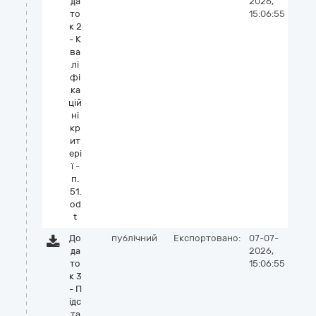
да
2026,
то
15:06:55
к 2
- К
ва
лі
фі
ка
цій
ні
кр
ит
ері
ї -
п.
51.
od
t
До
публічний
Експортовано:
07-07-
да
2026,
то
15:06:55
к 3
- П
ідс
та