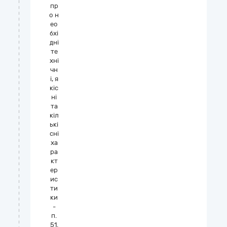
пр
о н
ео
бхі
дні
те
хні
чн
і, я
кіс
ні
та
кіл
ькі
сні
ха
ра
кт
ер
ис
ти
ки
-
п.
51.