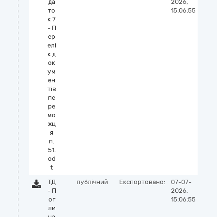
да
2026,
то
15:06:55
к 7
- П
ер
елі
к д
ок
ум
ен
тів
пе
ре
мо
жц
я
п.
51.
od
t
ТД
публічний
Експортовано:
07-07-
- П
2026,
ог
15:06:55
ли
на