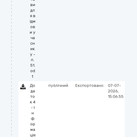
ви
дл
я в
ідм
ов
и у
ча
сн
ик
у -
п.
51.
od
t
До
публічний
Експортовано:
07-07-
да
2026,
то
15:06:55
к 4
- І
н
ф
ор
ма
ція