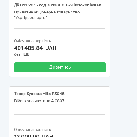
ДК 021:2015 код 30120000-6 Фотокопіювальне та поліграфічне обладнання для офсетного друку (Картриджі та комплектуючі для філії "Дністровська ГЕС" ПрАТ "Укргідроенерго")
Приватне акціонерне товариство
"Укргідроенерго"
Очікувана вартість
401 485,84 UAH
без ПДВ
Дивитись
Тонер Kyocera Mita P3045
Військова частина А 0807
Очікувана вартість
12 000,00 UAH