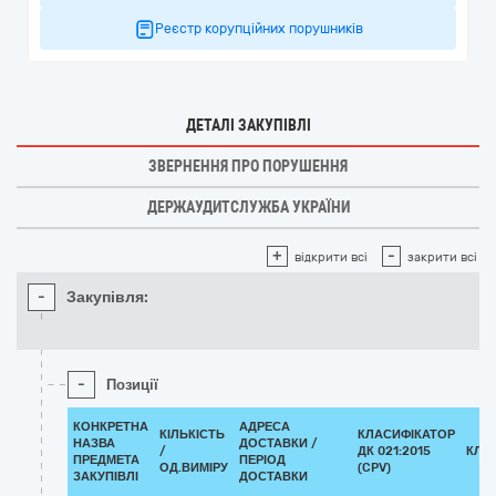
Реєстр корупційних порушників
ДЕТАЛІ ЗАКУПІВЛІ
ЗВЕРНЕННЯ ПРО ПОРУШЕННЯ
ДЕРЖАУДИТСЛУЖБА УКРАЇНИ
+
-
відкрити всі
закрити всі
-
Закупівля:
-
Позиції
КОНКРЕТНА
АДРЕСА
КІЛЬКІСТЬ
КЛАСИФІКАТОР
НАЗВА
ДОСТАВКИ /
/
ДК 021:2015
КЛА
ПРЕДМЕТА
ПЕРІОД
ОД.ВИМІРУ
(CPV)
ЗАКУПІВЛІ
ДОСТАВКИ