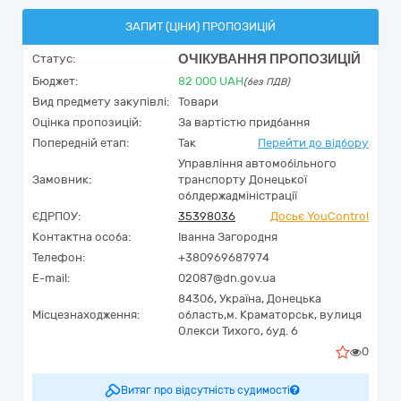
ЗАПИТ (ЦІНИ) ПРОПОЗИЦІЙ
ОЧІКУВАННЯ ПРОПОЗИЦІЙ
Статус:
Бюджет:
82 000
UAH
(без ПДВ)
Вид предмету закупівлі:
Товари
Оцінка пропозицій:
За вартістю придбання
Попередній етап:
Так
Перейти до відбору
Управління автомобільного
Замовник:
транспорту Донецької
облдержадміністрації
ЄДРПОУ:
35398036
Досьє YouControl
Контактна особа:
Іванна Загородня
Телефон:
+380969687974
E-mail:
02087@dn.gov.ua
84306,
Україна
,
Донецька
Місцезнаходження:
область,
м. Краматорськ,
вулиця
Олекси Тихого, буд. 6
0
Витяг про відсутність судимості