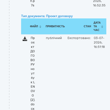
n.p
2026,
7s
16:52:35
Тип документа: Проект договору
ДАТА
ФАЙЛ
ПРИВАТНІСТЬ
СТАН
ТА
ЧАС
Пр
публічний
Експортовано:
03-07-
оє
2026,
кт
16:51:18
ДО
ГО
ВО
РУ
но
ут
бу
к L
EN
OV
O
(2).
do
cx