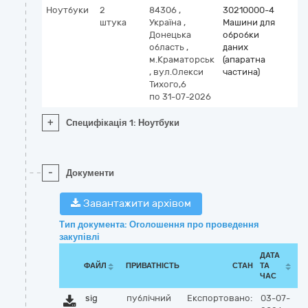
Ноутбуки
2
84306
,
30210000-4
штука
Україна
,
Машини для
Донецька
обробки
область
,
даних
м.Краматорськ
(апаратна
,
вул.Олекси
частина)
Тихого,6
по 31-07-2026
+
Специфікація 1: Ноутбуки
-
Документи
Завантажити архівом
Тип документа: Оголошення про проведення
закупівлі
ДАТА
ФАЙЛ
ПРИВАТНІСТЬ
СТАН
ТА
ЧАС
sig
публічний
Експортовано:
03-07-