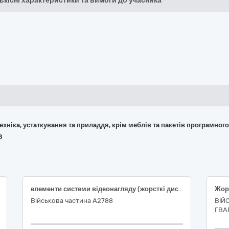
кількісні характеристики та вимоги до учасника
 техніка, устаткування та приладдя, крім меблів та пакетів програмног
8
елементи системи відеонагляду (жорсткі диски)
Військова частина А2788
ВІЙ
ГВАР