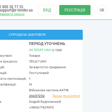
0 800 30 77 55
support@e-tender.ua
ВХІД
РЕЄСТРАЦІЯ
UK
Замовити дзвінок
СПРОЩЕНА ЗАКУПІВЛЯ
ПЕРІОД УТОЧНЕНЬ
26 133,99
UAH
(з ПДВ)
купівлі:
Товари
к аукціону:
130,67 UAH
ій:
За вартістю придбання
ицій:
Поступовий
кість пропозицій:
1
аліфікації:
Ні
Військова частина А4718
26637232
Досьє YouControl
а:
Андрій Буділовській
+380677421093