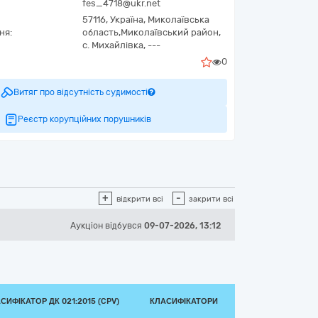
fes_4718@ukr.net
57116,
Україна
,
Миколаївська
ня:
область,
Миколаївський район,
с. Михайлівка,
---
0
Витяг про відсутність судимості
Реєстр корупційних порушників
+
-
відкрити всі
закрити всі
Аукціон відбувся
09-07-2026, 13:12
СИФІКАТОР ДК 021:2015 (CPV)
КЛАСИФІКАТОРИ