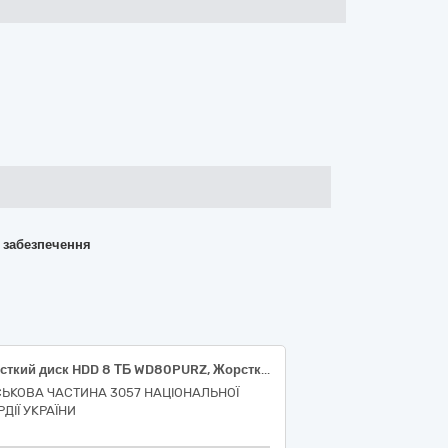
о забезпечення
Жорсткий диск HDD 8 ТБ WD80PURZ, Жорсткий диск 3.5 4TB WD WD43PURZ
СЬКОВА ЧАСТИНА 3057 НАЦІОНАЛЬНОЇ
ДІЇ УКРАЇНИ