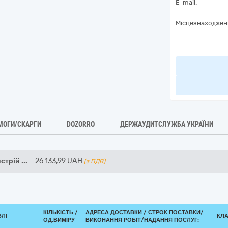
E-mail:
Місцезнаходжен
МОГИ/СКАРГИ
DOZORRO
ДЕРЖАУДИТСЛУЖБА УКРАЇНИ
истрій
...
26 133,99
UAH
(з ПДВ)
КІЛЬКІСТЬ /
АДРЕСА ДОСТАВКИ /
СТРОК ПОСТАВКИ/
ВЛІ
КЛА
ОД.ВИМІРУ
ВИКОНАННЯ РОБІТ/НАДАННЯ ПОСЛУГ: