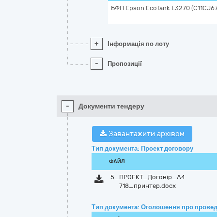
БФП Epson EcoTank L3270 (C11CJ6
+
Інформація по лоту
-
Пропозиції
-
Документи тендеру
Завантажити архівом
Тип документа: Проект договору
ФАЙЛ
5_ПРОЕКТ_Договір_А4
718_принтер.docx
Тип документа: Оголошення про провед