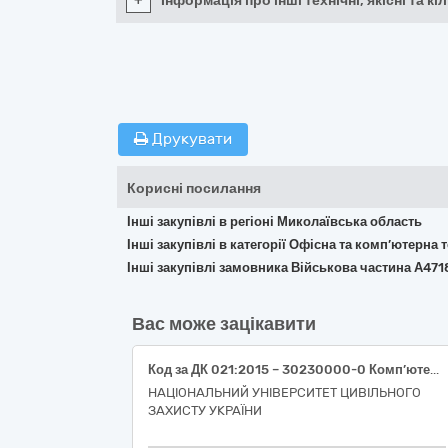
+
Інформація про інші технічні, якісні та 
Друкувати
Корисні посилання
Інші закупівлі в регіоні Миколаївська область
Інші закупівлі в категорії Офісна та комп’ютерна
Інші закупівлі замовника Військова частина А471
Вас може зацікавити
Код за ДК 021:2015 – 30230000-0 Комп’ютерне обладнання (Багатофункціональний пристрій (30232150-0 Струменеві принтери))
НАЦІОНАЛЬНИЙ УНІВЕРСИТЕТ ЦИВІЛЬНОГО
ЗАХИСТУ УКРАЇНИ