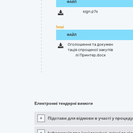
ФАЙЛ
sign.p7s
Інші
ФАЙЛ
Оголошення та докумен
тація спрощеної закупів
лі Принтер.docx
Електронні тендерні вимоги
+
Підстави для відмови в участі у процеду