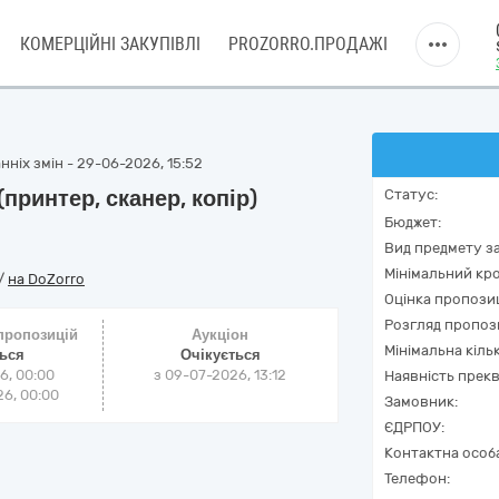
КОМЕРЦІЙНІ ЗАКУПІВЛІ
PROZORRO.ПРОДАЖІ
нніх змін - 29-06-2026, 15:52
принтер, сканер, копір)
Статус:
Бюджет:
Вид предмету за
Мінімальний кро
/
на DoZorro
Оцінка пропозиц
Розгляд пропоз
 пропозицій
Аукціон
Мінімальна кіль
ться
Очікується
6, 00:00
з
09-07-2026, 13:12
Наявність прекв
6, 00:00
Замовник:
ЄДРПОУ:
Контактна особ
Телефон: