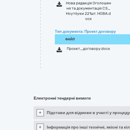
Нова редакція Оголошен
ня та документація СЗ_
Ноутбуки 221шт. НОВА.d
ocx
Тип документа: Проект договору
ФАЙЛ
Проєкт_договору.docx
Електронні тендерні вимоги
+
Підстави для відмови в участі у процеду
+
Інформація про інші технічні, якісні та 