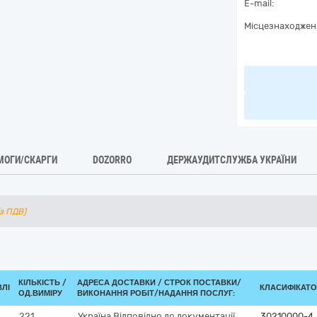
E-mail:
Місцезнаходжен
МОГИ/СКАРГИ
DOZORRO
ДЕРЖАУДИТСЛУЖБА УКРАЇНИ
(з ПДВ)
КІЛЬКІСТЬ /
АДРЕСА ДОСТАВКИ /
СТРОК ПОСТАВКИ/
ВЛІ
КЛАСИФІКАТОР
ОД.ВИМІРУ
ВИКОНАННЯ РОБІТ/НАДАННЯ ПОСЛУГ:
221
Україна
Відповідно до документації
30210000-4