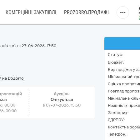
КОМЕРЦІЙНІ ЗАКУПІВЛІ
PROZORRO.ПРОДАЖІ
ніх змін - 27-06-2026, 17:50
Статус:
Бюджет:
Вид предмету за
Мінімальний кро
/
на DoZorro
Оцінка пропозиц
Розгляд пропоз
 пропозицій
Аукціон
Мінімальна кіль
ться
Очікується
6, 00:00
з
07-07-2026, 15:50
Наявність прекв
6, 00:00
Замовник:
ЄДРПОУ:
Контактна особ
Телефон: