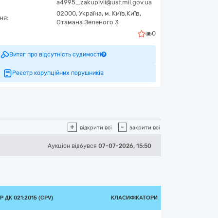
a4995_zakupivli@usf.mil.gov.ua
02000,
Україна
,
м. Київ,
Київ,
ня:
Отамана Зеленого 3
0
Витяг про відсутність судимості
Реєстр корупційних порушників
+
-
відкрити всі
закрити всі
Аукціон відбувся
07-07-2026, 15:50
 ДК 021:2015 (CPV)
КЛАСИФІКАТОРИ