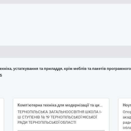
 техніка, устаткування та приладдя, крім меблів та пакетів програмног
95
Комп'ютерна техніка для модернізації та цифрової трансформації навчальних кабінетів (ноутбуки з маніпулятором типу «миша»)
Ноу
ТЕРНОПІЛЬСЬКА ЗАГАЛЬНООСВІТНЯ ШКОЛА І-
Опо
Ш СТУПЕНІВ № 19 ТЕРНОПІЛЬСЬКОЇ МІСЬКОЇ
акад
РАДИ ТЕРНОПІЛЬСЬКОЇ ОБЛАСТІ
ради
обла