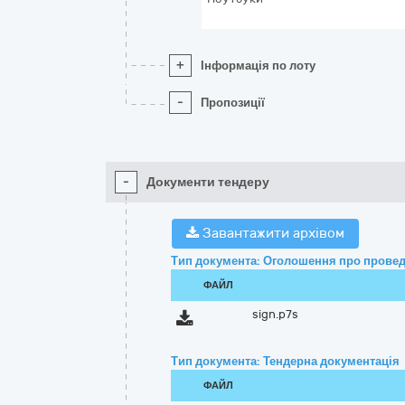
+
Інформація по лоту
-
Пропозиції
-
Документи тендеру
Завантажити архівом
Тип документа: Оголошення про провед
ФАЙЛ
sign.p7s
Тип документа: Тендерна документація
ФАЙЛ