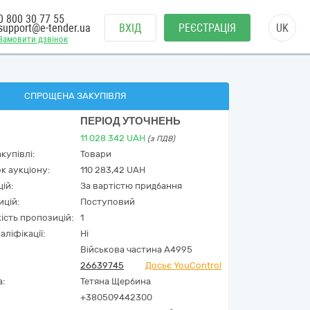
0 800 30 77 55
support@e-tender.ua
ВХІД
РЕЄСТРАЦІЯ
UK
Замовити дзвінок
СПРОЩЕНА ЗАКУПІВЛЯ
ПЕРІОД УТОЧНЕНЬ
11 028 342
UAH
(з ПДВ)
купівлі:
Товари
к аукціону:
110 283,42 UAH
ій:
За вартістю придбання
ицій:
Поступовий
кість пропозицій:
1
аліфікації:
Ні
Військова частина А4995
26639745
Досьє YouControl
а:
Тетяна Щербина
+380509442300