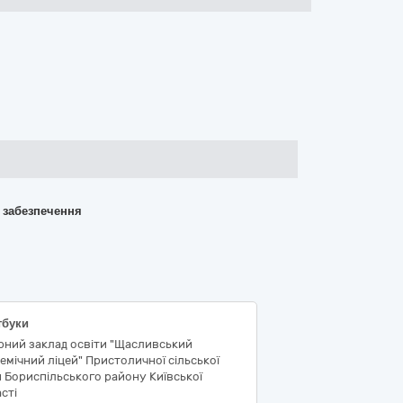
о забезпечення
тбуки
рний заклад освіти "Щасливський
емічний ліцей" Пристоличної сільської
 Бориспільського району Київської
сті