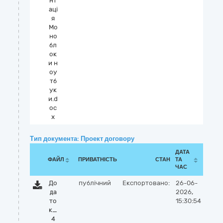
нт
аці
я
Мо
но
бл
ок
и н
оу
тб
ук
и.d
oc
x
Тип документа: Проект договору
ДАТА
ФАЙЛ
ПРИВАТНІСТЬ
СТАН
ТА
ЧАС
До
публічний
Експортовано:
26-06-
да
2026,
то
15:30:54
к_
4