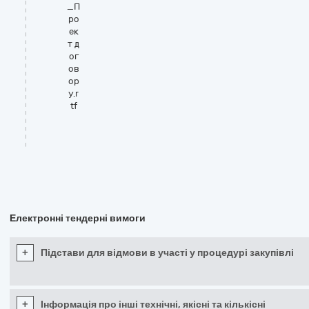
_П
ро
ек
т д
ог
ов
ор
у.r
tf
Електронні тендерні вимоги
+
Підстави для відмови в участі у процедурі закупівлі
+
Інформація про інші технічні, якісні та кількісні