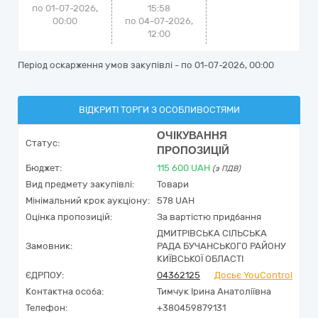
по 01-07-2026,
15:58
00:00
по 04-07-2026,
12:00
Період оскарження умов закупівлі - по
01-07-2026, 00:00
ВІДКРИТІ ТОРГИ З ОСОБЛИВОСТЯМИ
ОЧІКУВАННЯ
Статус:
ПРОПОЗИЦІЙ
Бюджет:
115 600
UAH
(з ПДВ)
Вид предмету закупівлі:
Товари
Мінімальний крок аукціону:
578 UAH
Оцінка пропозицій:
За вартістю придбання
ДМИТРІВСЬКА СІЛЬСЬКА
Замовник:
РАДА БУЧАНСЬКОГО РАЙОНУ
КИЇВСЬКОЇ ОБЛАСТІ
ЄДРПОУ:
04362125
Досьє YouControl
Контактна особа:
Тимчук Ірина Анатоліївна
Телефон:
+380459879131