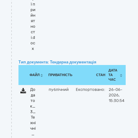
ї п
ри
йн
ят
но
ст
і.d
oc
x
Тип документа: Тендерна документація
ДАТА
ФАЙЛ
ПРИВАТНІСТЬ
СТАН
ТА
ЧАС
До
публічний
Експортовано:
26-06-
да
2026,
то
15:30:54
к_
3_
Те
хні
чні
_