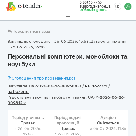
0 800 30 77 55
support@e-tender.ua
UK
Замовити дзвінок
Повернутись назад
Закупівлю оголошено - 26-06-2026, 15:58. Дата останніх змін
- 26-06-2026, 15:58
Персональні комп’ютери: моноблоки та
ноутбуки
Оголошення про проведення.pdf
Закупівля:
UA-2026-06-26-009608-a
/
на ProZorro
/
на DoZorro
Рядок плану закупівлі та обґрунтування:
UA-P-2026-06-26-
009812-a
Період уточнень
Період подачі
Аукціон
Триває
пропозицій
Очікується
з 26-06-2026,
Триває
з
06-07-2026, 11:36
15:58
з 26-06-2026,