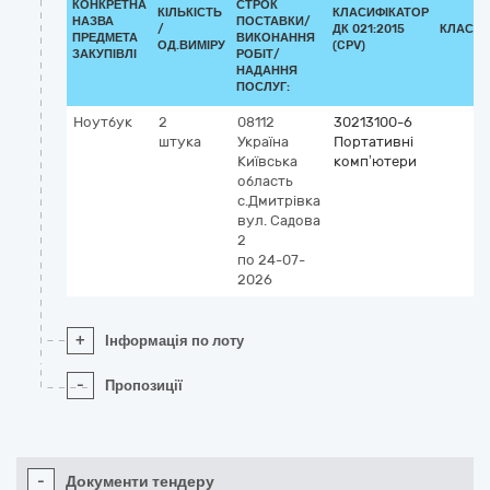
КОНКРЕТНА
СТРОК
КІЛЬКІСТЬ
КЛАСИФІКАТОР
НАЗВА
ПОСТАВКИ/
/
ДК 021:2015
КЛАСИФ
ПРЕДМЕТА
ВИКОНАННЯ
ОД.ВИМІРУ
(CPV)
ЗАКУПІВЛІ
РОБІТ/
НАДАННЯ
ПОСЛУГ:
Ноутбук
2
08112
30213100-6
штука
Україна
Портативні
Київська
комп’ютери
область
с.Дмитрівка
вул. Садова
2
по 24-07-
2026
+
Інформація по лоту
-
Пропозиції
-
Документи тендеру