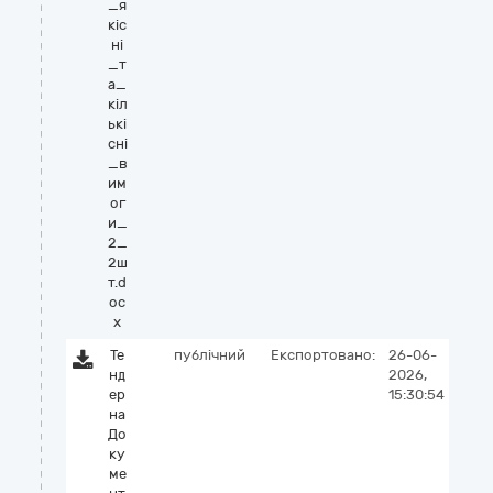
_я
кіс
ні
_т
а_
кіл
ькі
сні
_в
им
ог
и_
2_
2ш
т.d
oc
x
Те
публічний
Експортовано:
26-06-
нд
2026,
ер
15:30:54
на
До
ку
ме