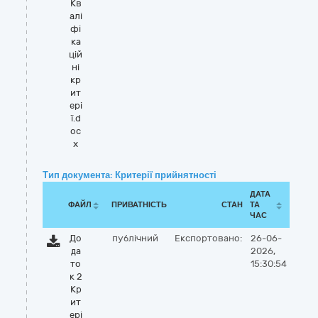
Кв
алі
фі
ка
цій
ні
кр
ит
ері
ї.d
oc
x
Тип документа: Критерії прийнятності
ДАТА
ФАЙЛ
ПРИВАТНІСТЬ
СТАН
ТА
ЧАС
До
публічний
Експортовано:
26-06-
да
2026,
то
15:30:54
к 2
Кр
ит
ері