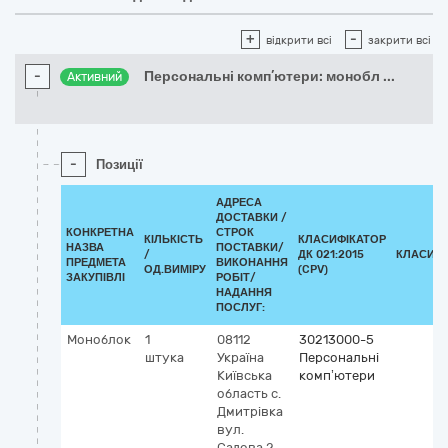
+
-
відкрити всі
закрити всі
-
Персональні комп’ютери: монобл
...
Активний
-
Позиції
АДРЕСА
ДОСТАВКИ /
КОНКРЕТНА
СТРОК
КІЛЬКІСТЬ
КЛАСИФІКАТОР
НАЗВА
ПОСТАВКИ/
/
ДК 021:2015
КЛАСИФІ
ПРЕДМЕТА
ВИКОНАННЯ
ОД.ВИМІРУ
(CPV)
ЗАКУПІВЛІ
РОБІТ/
НАДАННЯ
ПОСЛУГ:
Моноблок
1
08112
30213000-5
штука
Україна
Персональні
Київська
комп’ютери
область
с.
Дмитрівка
вул.
Садова 2