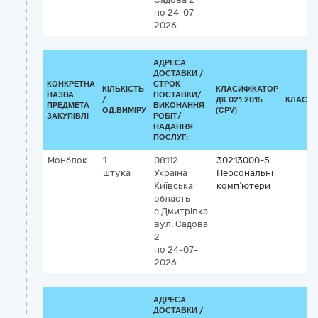
по 24-07-
2026
АДРЕСА
ДОСТАВКИ /
КОНКРЕТНА
СТРОК
КІЛЬКІСТЬ
КЛАСИФІКАТОР
НАЗВА
ПОСТАВКИ/
/
ДК 021:2015
КЛАСИФ
ПРЕДМЕТА
ВИКОНАННЯ
ОД.ВИМІРУ
(CPV)
ЗАКУПІВЛІ
РОБІТ/
НАДАННЯ
ПОСЛУГ:
Монблок
1
08112
30213000-5
штука
Україна
Персональні
Київська
комп’ютери
область
с.Дмитрівка
вул. Садова
2
по 24-07-
2026
АДРЕСА
ДОСТАВКИ /