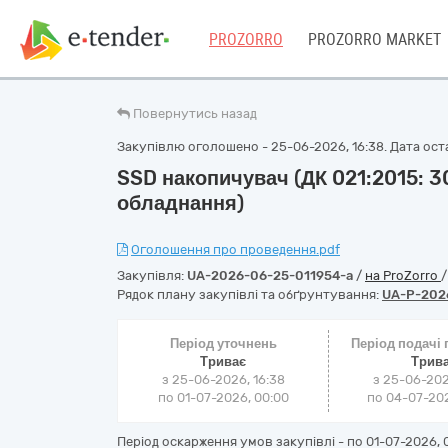
PROZORRO
PROZORRO MARKET
Повернутись назад
Закупівлю оголошено - 25-06-2026, 16:38. Дата оста
SSD накопичувач (ДК 021:2015: 
обладнання)
Оголошення про проведення.pdf
Закупівля:
UA-2026-06-25-011954-a
/
на ProZorro
Рядок плану закупівлі та обґрунтування:
UA-P-202
Період уточнень
Період подачі
Триває
Трив
з 25-06-2026, 16:38
з 25-06-202
по 01-07-2026, 00:00
по 04-07-202
Період оскарження умов закупівлі - по
01-07-2026, 