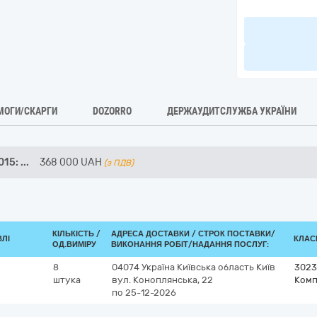
МОГИ/СКАРГИ
DOZORRO
ДЕРЖАУДИТСЛУЖБА УКРАЇНИ
015:
...
368 000
UAH
(з ПДВ)
КІЛЬКІСТЬ /
АДРЕСА ДОСТАВКИ /
СТРОК ПОСТАВКИ/
ВЛІ
КЛАСИ
ОД.ВИМІРУ
ВИКОНАННЯ РОБІТ/НАДАННЯ ПОСЛУГ:
8
04074
Україна
Київська область
Київ
3023
штука
вул. Коноплянська, 22
Комп
по 25-12-2026