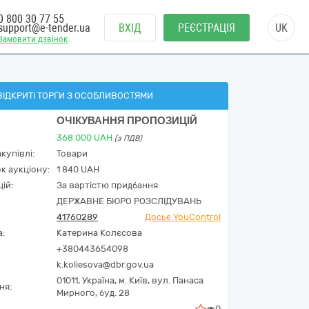
0 800 30 77 55
support@e-tender.ua
ВХІД
РЕЄСТРАЦІЯ
UK
Замовити дзвінок
ВІДКРИТІ ТОРГИ З ОСОБЛИВОСТЯМИ
ОЧІКУВАННЯ ПРОПОЗИЦІЙ
368 000
UAH
(з ПДВ)
купівлі:
Товари
к аукціону:
1 840 UAH
ій:
За вартістю придбання
ДЕРЖАВНЕ БЮРО РОЗСЛІДУВАНЬ
41760289
Досьє YouControl
а:
Катерина Колєсова
+380443654098
k.koliesova@dbr.gov.ua
01011,
Україна
,
м. Київ,
вул. Панаса
ня:
Мирного, буд. 28
0