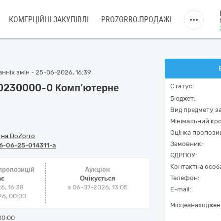
КОМЕРЦІЙНІ ЗАКУПІВЛІ
PROZORRO.ПРОДАЖІ
нніх змін - 25-06-2026, 16:39
30230000-0 Комп’ютерне
Статус:
Бюджет:
Вид предмету за
Мінімальний кро
Оцінка пропозиц
/
на DoZorro
Замовник:
6-06-25-014311-a
ЄДРПОУ:
Контактна особ
 пропозицій
Аукціон
Телефон:
ає
Очікується
6, 16:38
з
06-07-2026, 13:05
E-mail:
6, 00:00
Місцезнаходжен
00:00