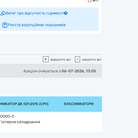
Витяг про відсутність судимості
Реєстр корупційних порушників
+
-
відкрити всі
закрити всі
Аукціон
очікується
з
06-07-2026, 13:05
ФІКАТОР ДК 021:2015 (CPV)
КЛАСИФІКАТОРИ
0000-0
’ютерне обладнання