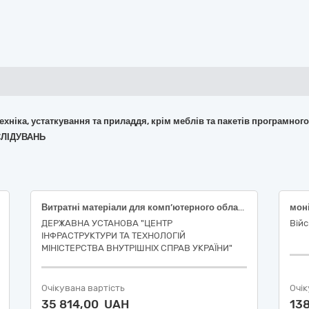
 техніка, устаткування та приладдя, крім меблів та пакетів програмног
СЛІДУВАНЬ
Витратні матеріали для комп’ютерного обладнання за кодом CPV за ЄЗС ДК 021:2015: 30230000-0 — Комп’ютерне обладнання.
мон
ДЕРЖАВНА УСТАНОВА "ЦЕНТР
Війс
ІНФРАСТРУКТУРИ ТА ТЕХНОЛОГІЙ
МІНІСТЕРСТВА ВНУТРІШНІХ СПРАВ УКРАЇНИ"
Очікувана вартість
Очік
35 814,00 UAH
13