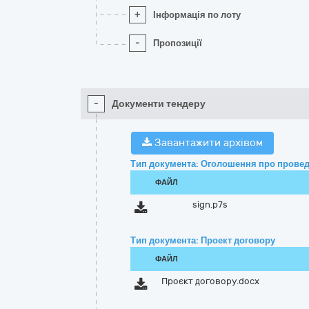
+
Інформація по лоту
-
Пропозиції
-
Документи тендеру
Завантажити архівом
Тип документа: Оголошення про провед
ФАЙЛ
sign.p7s
Тип документа: Проект договору
ФАЙЛ
Проєкт договору.docx