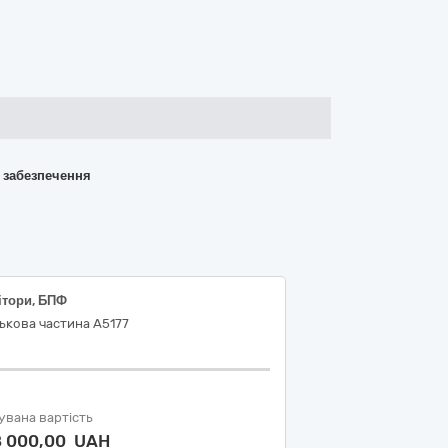
о забезпечення
ітори, БПФ
ькова частина А5177
увана вартість
8 000,00 UAH