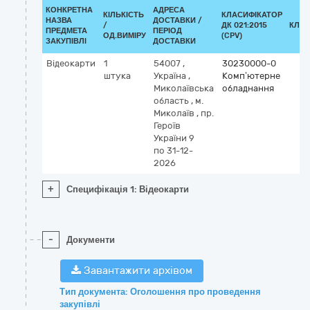
КОНКРЕТНА
АДРЕСА
КІЛЬКІСТЬ
КЛАСИФІКАТОР
НАЗВА
ДОСТАВКИ /
/
ДК 021:2015
КЛАС
ПРЕДМЕТА
ПЕРІОД
ОД.ВИМІРУ
(CPV)
ЗАКУПІВЛІ
ДОСТАВКИ
Відеокарти
1
54007
,
30230000-0
штука
Україна
,
Комп’ютерне
Миколаївська
обладнання
область
,
м.
Миколаїв
,
пр.
Героїв
України 9
по 31-12-
2026
+
Специфікація 1: Відеокарти
-
Документи
Завантажити архівом
Тип документа: Оголошення про проведення
закупівлі