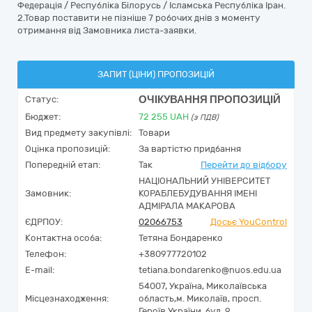
Федерація / Республіка Білорусь / Ісламська Республіка Іран.
2.Товар поставити не пізніше 7 робочих днів з моменту
отримання від Замовника листа-заявки.
ЗАПИТ (ЦІНИ) ПРОПОЗИЦІЙ
ОЧІКУВАННЯ ПРОПОЗИЦІЙ
Статус:
Бюджет:
72 255
UAH
(з ПДВ)
Вид предмету закупівлі:
Товари
Оцінка пропозицій:
За вартістю придбання
Попередній етап:
Так
Перейти до відбору
НАЦІОНАЛЬНИЙ УНІВЕРСИТЕТ
Замовник:
КОРАБЛЕБУДУВАННЯ ІМЕНІ
АДМІРАЛА МАКАРОВА
ЄДРПОУ:
02066753
Досьє YouControl
Контактна особа:
Тетяна Бондаренко
Телефон:
+380977720102
E-mail:
tetiana.bondarenko@nuos.edu.ua
54007,
Україна
,
Миколаївська
Місцезнаходження:
область,
м. Миколаїв,
просп.
Героїв України, буд. 9