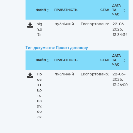
ДАТА
ФАЙЛ
ПРИВАТНІСТЬ
СТАН
ТА
ЧАС
sig
публічний
Експортовано:
22-06-
n.p
2026,
7s
13:34:34
Тип документа: Проект договору
ДАТА
ФАЙЛ
ПРИВАТНІСТЬ
СТАН
ТА
ЧАС
Пр
публічний
Експортовано:
22-06-
оє
2026,
кт
13:26:00
До
го
во
ру.
do
cx