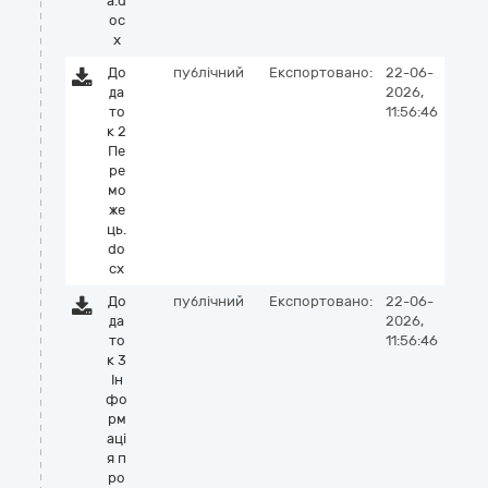
а.d
oc
x
До
публічний
Експортовано:
22-06-
да
2026,
то
11:56:46
к 2
Пе
ре
мо
же
ць.
do
cx
До
публічний
Експортовано:
22-06-
да
2026,
то
11:56:46
к 3
Ін
фо
рм
аці
я п
ро