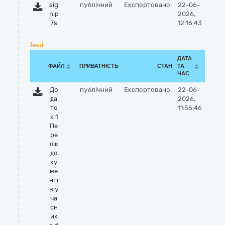
sig
публічний
Експортовано:
22-06-
n.p
2026,
7s
12:16:43
Інші
ДАТА
ФАЙЛ
ПРИВАТНІСТЬ
СТАН
ТА
ЧАС
До
публічний
Експортовано:
22-06-
да
2026,
то
11:56:46
к 1
Пе
ре
лік
до
ку
ме
нті
в у
ча
сн
ик