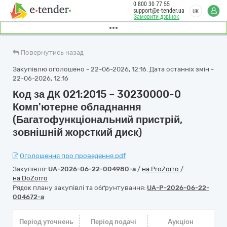
0 800 30 77 55
support@e-tender.ua
UK
Замовити дзвінок
Повернутись назад
Закупівлю оголошено - 22-06-2026, 12:16. Дата останніх змін -
22-06-2026, 12:16
Код за ДК 021:2015 – 30230000-0
Комп'ютерне обладнання
(Багатофункціональний пристрій,
зовнішній жорсткий диск)
Оголошення про проведення.pdf
Закупівля:
UA-2026-06-22-004980-a
/
на ProZorro
/
на DoZorro
Рядок плану закупівлі та обґрунтування:
UA-P-2026-06-22-
004672-a
Період уточнень
Період подачі
Аукціон