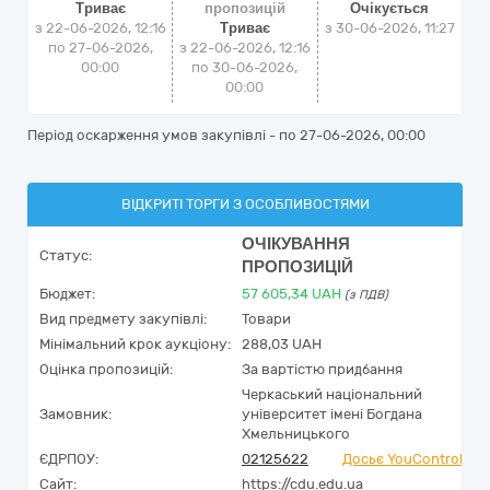
Триває
пропозицій
Очікується
з 22-06-2026, 12:16
Триває
з
30-06-2026, 11:27
по 27-06-2026,
з 22-06-2026, 12:16
00:00
по 30-06-2026,
00:00
Період оскарження умов закупівлі - по
27-06-2026, 00:00
ВІДКРИТІ ТОРГИ З ОСОБЛИВОСТЯМИ
ОЧІКУВАННЯ
Статус:
ПРОПОЗИЦІЙ
Бюджет:
57 605,34
UAH
(з ПДВ)
Вид предмету закупівлі:
Товари
Мінімальний крок аукціону:
288,03 UAH
Оцінка пропозицій:
За вартістю придбання
Черкаський національний
Замовник:
університет імені Богдана
Хмельницького
ЄДРПОУ:
02125622
Досьє YouControl
Сайт:
https://cdu.edu.ua