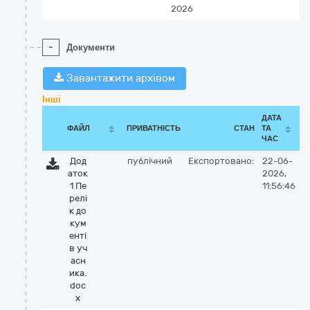
2026
-
Документи
Завантажити архівом
Інші
ДАТА
ФАЙЛ
ПРИВАТНІСТЬ
СТАН
ТА
ЧАС
Дод
публічний
Експортовано:
22-06-
аток
2026,
1 Пе
11:56:46
релі
к до
кум
енті
в уч
асн
ика.
doc
x