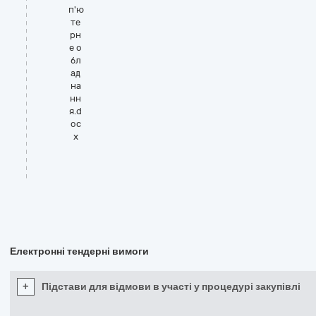
п'ю
те
рн
е о
бл
ад
на
нн
я.d
oc
x
Електронні тендерні вимоги
+
Підстави для відмови в участі у процедурі закупівлі