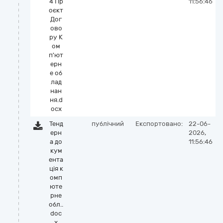
4 Пр
11:56:46
оєкт
Дог
ово
ру К
ом
п'ют
ерн
е об
лад
нан
ня.d
ocx
Тенд
публічний
Експортовано:
22-06-
ерн
2026,
а до
11:56:46
кум
ента
ція к
омп
юте
рне
обл..
doc
x