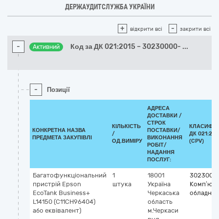
ДЕРЖАУДИТСЛУЖБА УКРАЇНИ
+
-
відкрити всі
закрити всі
-
Код за ДК 021:2015 – 30230000-
...
Активний
-
Позиції
АДРЕСА
ДОСТАВКИ /
СТРОК
КІЛЬКІСТЬ
КЛАСИФІК
КОНКРЕТНА НАЗВА
ПОСТАВКИ/
/
ДК 021:201
ПРЕДМЕТА ЗАКУПІВЛІ
ВИКОНАННЯ
ОД.ВИМІРУ
(CPV)
РОБІТ/
НАДАННЯ
ПОСЛУГ:
Багатофункціональний
1
18001
3023000
пристрій Epson
штука
Україна
Комп’ют
EcoTank Business+
Черкаська
обладнан
L14150 (C11CH96404)
область
або еквівалент)
м.Черкаси