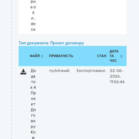
рн
е о
б
л..
do
cx
Тип документа: Проект договору
ДАТА
ФАЙЛ
ПРИВАТНІСТЬ
СТАН
ТА
ЧАС
До
публічний
Експортовано:
22-06-
да
2026,
то
11:56:46
к 4
Пр
оє
кт
До
го
во
ру
Ко
м