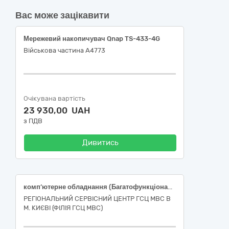
Вас може зацікавити
Мережевий накопичувач Qnap TS-433-4G
Військова частина А4773
Очікувана вартість
23 930,00 UAH
з ПДВ
Дивитись
комп’ютерне обладнання (Багатофункціональний пристрій для друку) 30230000-0 за ДК 021:2015 Єдиного закупівельного словника
РЕГІОНАЛЬНИЙ СЕРВІСНИЙ ЦЕНТР ГСЦ МВС В
М. КИЄВІ (ФІЛІЯ ГСЦ МВС)