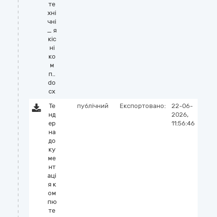
те
хні
чні
_ я
кіс
ні
ко
м
п..
do
cx
Те
публічний
Експортовано:
22-06-
нд
2026,
ер
11:56:46
на
до
ку
ме
нт
аці
я к
ом
пю
те