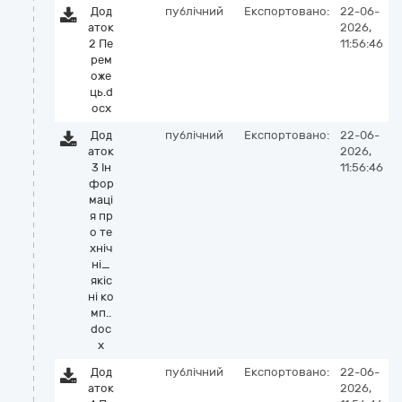
Дод
публічний
Експортовано:
22-06-
аток
2026,
2 Пе
11:56:46
рем
оже
ць.d
ocx
Дод
публічний
Експортовано:
22-06-
аток
2026,
3 Ін
11:56:46
фор
маці
я пр
о те
хніч
ні_
якіс
ні ко
мп..
doc
x
Дод
публічний
Експортовано:
22-06-
аток
2026,