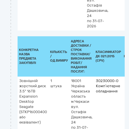
вул.
Остафія
Дашковича,
24
по 31-07-
2026
АДРЕСА
ДОСТАВКИ /
КОНКРЕТНА
СТРОК
КІЛЬКІСТЬ
КЛАСИФІКАТОР
НАЗВА
ПОСТАВКИ/
/
ДК 021:2015
КЛ
ПРЕДМЕТА
ВИКОНАННЯ
ОД.ВИМІРУ
(CPV)
ЗАКУПІВЛІ
РОБІТ/
НАДАННЯ
ПОСЛУГ:
Зовнішній
1
18001
30230000-0
жорсткий диск
штука
Україна
Комп’ютерне
3.5" 16TB
Черкаська
обладнання
Expansion
область
Desktop
м.Черкаси
Seagate
вул.
(STKP16000400
Остафія
або
Дашковича,
еквівалент)
24
по 31-07-