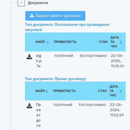
-
Документи
Завантажити архівом
Тип документа: Оголошення про проведення
закупівлі
ДАТА
ФАЙЛ
ПРИВАТНІСТЬ
СТАН
ТА
ЧАС
sig
публічний
Експортовано:
22-06-
n.p
2026,
7s
11:05:01
Тип документа: Проект договору
ДАТА
ФАЙЛ
ПРИВАТНІСТЬ
СТАН
ТА
ЧАС
Пр
публічний
Експортовано:
22-06-
ое
2026,
кт
11:02:29
до
го