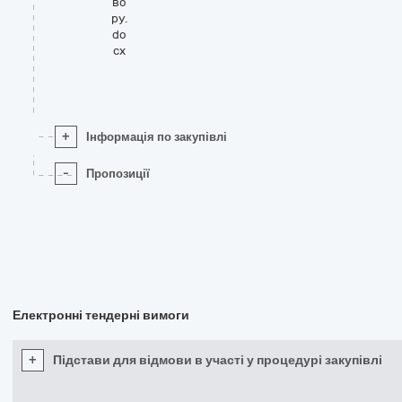
во
ру.
do
cx
+
Інформація по закупівлі
-
Пропозиції
Електронні тендерні вимоги
+
Підстави для відмови в участі у процедурі закупівлі