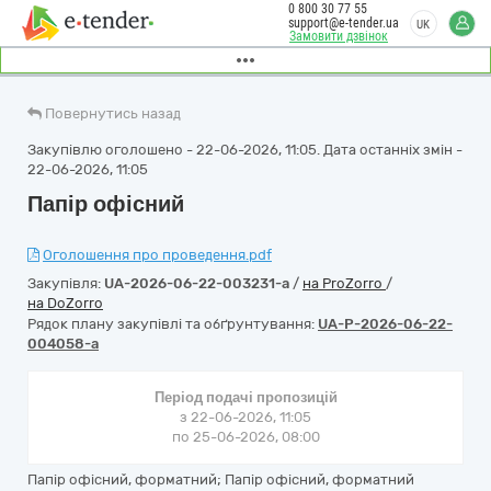
0 800 30 77 55
support@e-tender.ua
UK
Замовити дзвінок
Повернутись назад
Закупівлю оголошено - 22-06-2026, 11:05. Дата останніх змін -
22-06-2026, 11:05
Папір офісний
Оголошення про проведення.pdf
Закупівля:
UA-2026-06-22-003231-a
/
на ProZorro
/
на DoZorro
Рядок плану закупівлі та обґрунтування:
UA-P-2026-06-22-
004058-a
Період подачі пропозицій
з 22-06-2026, 11:05
по 25-06-2026, 08:00
Папір офісний, форматний; Папір офісний, форматний