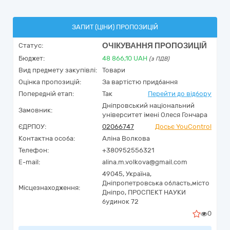
ЗАПИТ (ЦІНИ) ПРОПОЗИЦІЙ
ОЧІКУВАННЯ ПРОПОЗИЦІЙ
Статус:
Бюджет:
48 866,10
UAH
(з ПДВ)
Вид предмету закупівлі:
Товари
Оцінка пропозицій:
За вартістю придбання
Попередній етап:
Так
Перейти до відбору
Дніпровський національний
Замовник:
університет імені Олеся Гончара
ЄДРПОУ:
02066747
Досьє YouControl
Контактна особа:
Аліна Волкова
Телефон:
+380952556321
E-mail:
alina.m.volkova@gmail.com
49045,
Україна
,
Дніпропетровська область,
місто
Місцезнаходження:
Дніпро,
ПРОСПЕКТ НАУКИ
будинок 72
0