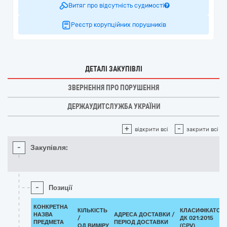
Витяг про відсутність судимості
Реєстр корупційних порушників
ДЕТАЛІ ЗАКУПІВЛІ
ЗВЕРНЕННЯ ПРО ПОРУШЕННЯ
ДЕРЖАУДИТСЛУЖБА УКРАЇНИ
+
-
відкрити всі
закрити всі
-
Закупівля:
-
Позиції
КОНКРЕТНА
КІЛЬКІСТЬ
КЛАСИФІКАТОР
НАЗВА
АДРЕСА ДОСТАВКИ /
/
ДК 021:2015
ПРЕДМЕТА
ПЕРІОД ДОСТАВКИ
ОД.ВИМІРУ
(CPV)