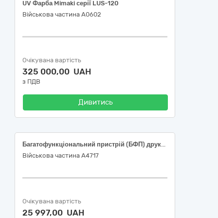
UV Фарба Mimaki серії LUS-120
Військова частина А0602
Очікувана вартість
325 000,00 UAH
з ПДВ
Дивитись
Багатофункціональний пристрій (БФП) друку (ДК 021:2015 30192400-5 «Копіювально-розмножувальне приладдя»)
Військова частина А4717
Очікувана вартість
25 997,00 UAH