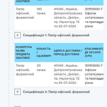
ЗАКУПІВЛІ
Папір
140
49045
,
Україна
,
30190000-7
офісний,
пачка
Дніпропетровська
Офісне
форматний
область
,
Дніпро
,
устаткування
пр. Науки буд. 72
та приладдя
по 25-07-2026
різне
+
Специфікація 1: Папір офісний, форматний
КОНКРЕТНА
КІЛЬКІСТЬ
КЛАСИФІКАТОР
НАЗВА
АДРЕСА ДОСТАВКИ /
/
ДК 021:2015
ПРЕДМЕТА
ПЕРІОД ДОСТАВКИ
ОД.ВИМІРУ
(CPV)
ЗАКУПІВЛІ
Папір
30
49045
,
Україна
,
30190000-7
офісний,
пачка
Дніпропетровська
Офісне
форматний
область
,
Дніпро
,
устаткування
пр. Науки буд. 72
та приладдя
по 25-07-2026
різне
+
Специфікація 2: Папір офісний, форматний