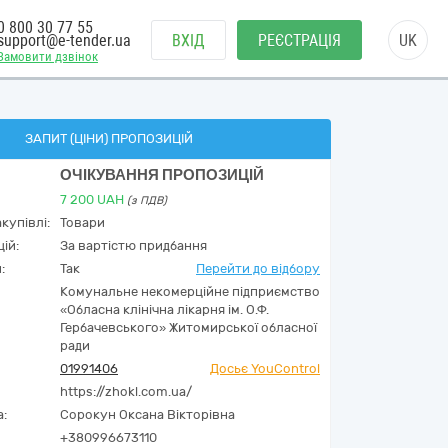
0 800 30 77 55
support@e-tender.ua
ВХІД
РЕЄСТРАЦІЯ
UK
Замовити дзвінок
ЗАПИТ (ЦІНИ) ПРОПОЗИЦІЙ
ОЧІКУВАННЯ ПРОПОЗИЦІЙ
7 200
UAH
(з ПДВ)
купівлі:
Товари
ій:
За вартістю придбання
:
Так
Перейти до відбору
Комунальне некомерційне підприємство
«Обласна клінічна лікарня ім. О.Ф.
Гербачевського» Житомирської обласної
ради
01991406
Досьє YouControl
https://zhokl.com.ua/
а:
Сорокун Оксана Вікторівна
+380996673110