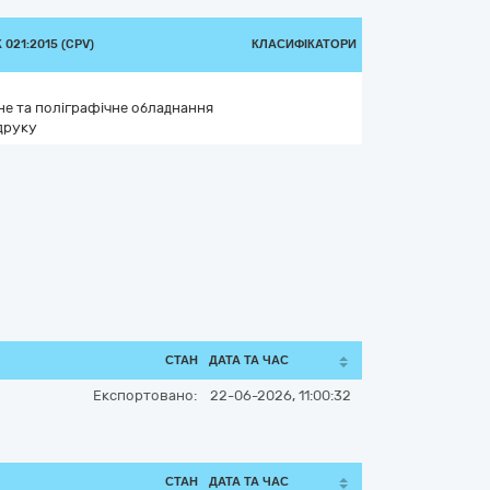
021:2015 (CPV)
КЛАСИФІКАТОРИ
е та поліграфічне обладнання
друку
СТАН
ДАТА ТА ЧАС
Експортовано:
22-06-2026, 11:00:32
СТАН
ДАТА ТА ЧАС