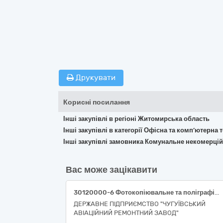
Друкувати
Корисні посилання
Інші закупівлі в регіоні Житомирська область
Інші закупівлі в категорії Офісна та комп’ютерна
Інші закупівлі замовника Комунальне некомерцій
Вас може зацікавити
30120000-6 Фотокопіювальне та поліграфічне обладнання для офсетного друку (Широкоформатний багатофункціональний пристрій формату A0 Ricoh MP W6700SP або еквівалент)
ДЕРЖАВНЕ ПІДПРИЄМСТВО "ЧУГУЇВСЬКИЙ
АВІАЦІЙНИЙ РЕМОНТНИЙ ЗАВОД"