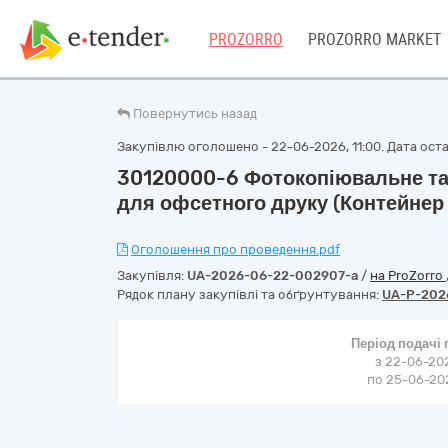
PROZORRO
PROZORRO MARKET
Повернутись назад
Закупівлю оголошено - 22-06-2026, 11:00. Дата остан
30120000-6 Фотокопіювальне та
для офсетного друку (Контейнер 
Оголошення про проведення.pdf
Закупівля:
UA-2026-06-22-002907-a
/
на ProZorro
Рядок плану закупівлі та обґрунтування:
UA-P-202
Період подачі
з 22-06-202
по 25-06-202