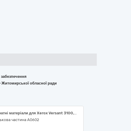
о забезпечення
о» Житомирської обласної ради
Витратні матеріали для Xerox Versant 3100,Xerox Color С70,Xerox Nuvera 157
ськова частина А0602