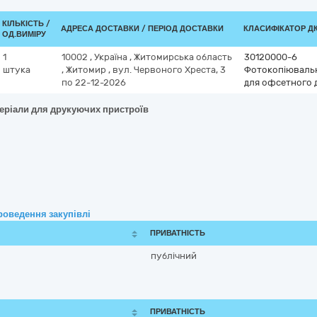
КІЛЬКІСТЬ /
АДРЕСА ДОСТАВКИ / ПЕРІОД ДОСТАВКИ
КЛАСИФІКАТОР ДК 
ОД.ВИМІРУ
1
10002
,
Україна
,
Житомирська область
30120000-6
штука
,
Житомир
,
вул. Червоного Хреста, 3
Фотокопіювальн
по 22-12-2026
для офсетного 
теріали для друкуючих пристроїв
роведення закупівлі
ПРИВАТНІСТЬ
публічний
ПРИВАТНІСТЬ