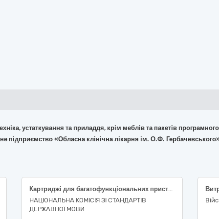
 техніка, устаткування та приладдя, крім меблів та пакетів програмног
не підприємство «Обласна клінічна лікарня ім. О.Ф. Гербачевськог
Картриджі для багатофункціональних пристроїв та принтерів
НАЦІОНАЛЬНА КОМІСІЯ ЗІ СТАНДАРТІВ
Вій
ДЕРЖАВНОЇ МОВИ