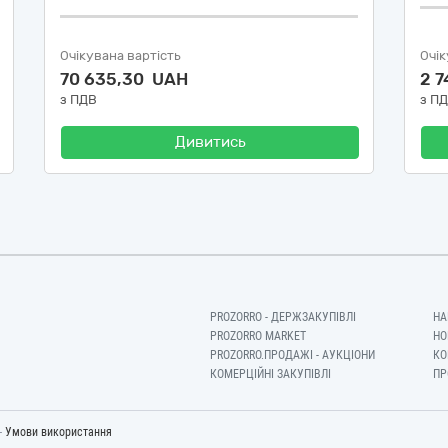
Очікувана вартість
Очік
70 635,30 UAH
2 
з ПДВ
з П
Дивитись
PROZORRO - ДЕРЖЗАКУПІВЛІ
НА
PROZORRO MARKET
НО
PROZORRO.ПРОДАЖІ - АУКЦІОНИ
КО
КОМЕРЦІЙНІ ЗАКУПІВЛІ
ПР
-
Умови використання