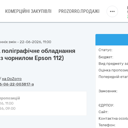
КОМЕРЦІЙНІ ЗАКУПІВЛІ
PROZORRO.ПРОДАЖІ
ніх змін - 22-06-2026, 11:00
 поліграфічне обладнання
Статус:
з чорнилом Epson 112)
Бюджет:
Вид предмету за
Оцінка пропозиц
Попередній етап
/
на DoZorro
6-06-22-003817-a
Замовник:
 пропозицій
6, 11:00
ЄДРПОУ:
6, 09:00
Сайт:
Контактна особ
Телефон: