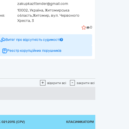
zakupkazttender@gmail.com
10002,
Україна
,
Житомирська
ня:
область,
Житомир,
вул. Червоного
Хреста, 3
0
Витяг про відсутність судимості
Реєстр корупційних порушників
+
-
відкрити всі
закрити всі
021:2015 (CPV)
КЛАСИФІКАТОРИ