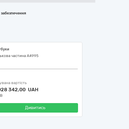
о забезпечення
тбуки
ськова частина А4995
увана вартість
 028 342,00 UAH
ДВ
Дивитись