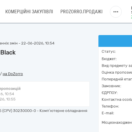
КОМЕРЦІЙНІ ЗАКУПІВЛІ
PROZORRO.ПРОДАЖІ
нніх змін - 22-06-2026, 10:54
Black
Статус:
Бюджет:
Вид предмету за
Оцінка пропозиц
/
на DoZorro
Попередній етап
Замовник:
 пропозицій
ЄДРПОУ:
6, 10:54
6, 10:55
Контактна особ
Телефон:
15 (CPV) 30230000-0 - Комп’ютерне обладнання
E-mail:
Місцезнаходжен