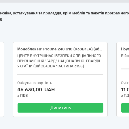
 техніка, устаткування та приладдя, крім меблів та пакетів програмног
55
Моноблок HP ProOne 240 G10 (938B1EA) (або еквівалент)
Ноу
ЦЕНТР ВНУТРІШНЬОЇ БЕЗПЕКИ СПЕЦІАЛЬНОГО
Вій
ПРИЗНАЧЕННЯ "ГАРД" НАЦІОНАЛЬНОЇ ГВАРДІЇ
УКРАЇНИ (ВІЙСЬКОВА ЧАСТИНА 3158)
Очікувана вартість
Очік
46 630,00 UAH
11
з ПДВ
з П
Дивитись