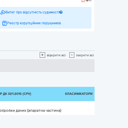
Витяг про відсутність судимості
Реєстр корупційних порушників
+
-
відкрити всі
закрити всі
 ДК 021:2015 (CPV)
КЛАСИФІКАТОРИ
обробки даних (апаратна частина)