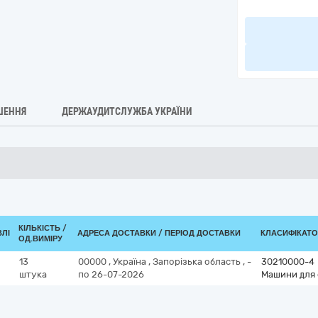
ШЕННЯ
ДЕРЖАУДИТСЛУЖБА УКРАЇНИ
КІЛЬКІСТЬ /
ВЛІ
АДРЕСА ДОСТАВКИ / ПЕРІОД ДОСТАВКИ
КЛАСИФІКАТОР
ОД.ВИМІРУ
13
00000
,
Україна
,
Запорізька область
,
-
30210000-4
штука
по 26-07-2026
Машини для 