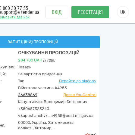
0 800 30 77 55
support@e-tender.ua
ВХІД
РЕЄСТРАЦІЯ
UK
Замовити дзвінок
ЗАПИТ (ЦІНИ) ПРОПОЗИЦІЙ
ОЧІКУВАННЯ ПРОПОЗИЦІЙ
284 700
UAH
(з ПДВ)
купівлі:
Товари
ій:
За вартістю придбання
:
Так
Перейти до відбору
Військова частина А4955
26638869
Досьє YouControl
а:
Капустянчик Володимир Євгенович
+380687323240
v.kapustianchyk_a4955@post.mil.gov.ua
00000,
Україна
,
Житомирська
ня:
область,
Житомир,
-
0