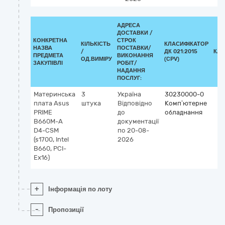
АДРЕСА
ДОСТАВКИ /
КОНКРЕТНА
СТРОК
КІЛЬКІСТЬ
КЛАСИФІКАТОР
НАЗВА
ПОСТАВКИ/
/
ДК 021:2015
КЛА
ПРЕДМЕТА
ВИКОНАННЯ
ОД.ВИМІРУ
(CPV)
ЗАКУПІВЛІ
РОБІТ/
НАДАННЯ
ПОСЛУГ:
Материнська
3
Україна
30230000-0
плата Asus
штука
Відповідно
Комп’ютерне
PRIME
до
обладнання
B660M-A
документації
D4-CSM
по 20-08-
(s1700, Intel
2026
B660, PCI-
Ex16)
+
Інформація по лоту
-
Пропозиції