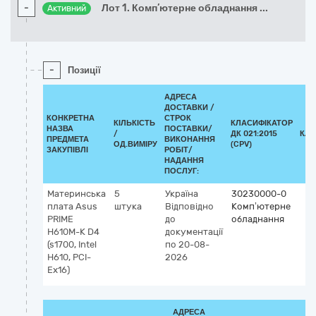
-
Лот 1. Комп’ютерне обладнання
...
Активний
-
Позиції
АДРЕСА
ДОСТАВКИ /
КОНКРЕТНА
СТРОК
КІЛЬКІСТЬ
КЛАСИФІКАТОР
НАЗВА
ПОСТАВКИ/
/
ДК 021:2015
КЛА
ПРЕДМЕТА
ВИКОНАННЯ
ОД.ВИМІРУ
(CPV)
ЗАКУПІВЛІ
РОБІТ/
НАДАННЯ
ПОСЛУГ:
Материнська
5
Україна
30230000-0
плата Asus
штука
Відповідно
Комп’ютерне
PRIME
до
обладнання
H610M-K D4
документації
(s1700, Intel
по 20-08-
H610, PCI-
2026
Ex16)
АДРЕСА