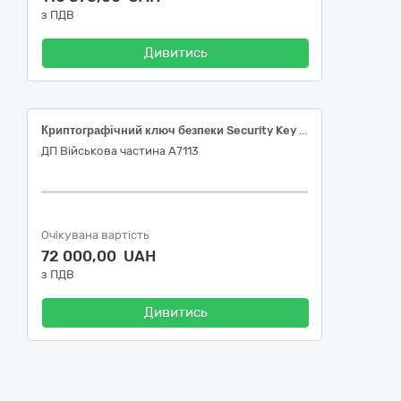
з ПДВ
Дивитись
Криптографічний ключ безпеки Security Key NFC, USB-A, Yubico (із версією прошивки не нижче 5.7.4)
ДП Військова частина А7113
Очікувана вартість
72 000,00 UAH
з ПДВ
Дивитись