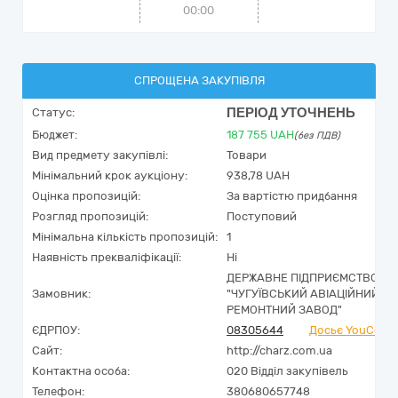
00:00
СПРОЩЕНА ЗАКУПІВЛЯ
ПЕРІОД УТОЧНЕНЬ
Статус:
Бюджет:
187 755
UAH
(без ПДВ)
Вид предмету закупівлі:
Товари
Мінімальний крок аукціону:
938,78 UAH
Оцінка пропозицій:
За вартістю придбання
Розгляд пропозицій:
Поступовий
Мінімальна кількість пропозицій:
1
Наявність прекваліфікації:
Ні
ДЕРЖАВНЕ ПІДПРИЄМСТВО
Замовник:
"ЧУГУЇВСЬКИЙ АВІАЦІЙНИЙ
РЕМОНТНИЙ ЗАВОД"
ЄДРПОУ:
08305644
Досьє YouContr
Сайт:
http://charz.com.ua
Контактна особа:
020 Відділ закупівель
Телефон:
380680657748