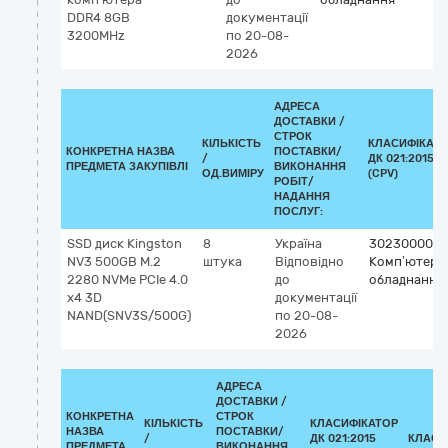
DDR4 8GB
документації
3200MHz
по 20-08-
2026
АДРЕСА
ДОСТАВКИ /
СТРОК
КІЛЬКІСТЬ
КЛАСИФІКАТ
КОНКРЕТНА НАЗВА
ПОСТАВКИ/
/
ДК 021:2015
ПРЕДМЕТА ЗАКУПІВЛІ
ВИКОНАННЯ
ОД.ВИМІРУ
(CPV)
РОБІТ/
НАДАННЯ
ПОСЛУГ:
SSD диск Kingston
8
Україна
30230000-0
NV3 500GB M.2
штука
Відповідно
Комп’ютерн
2280 NVMe PCIe 4.0
до
обладнання
x4 3D
документації
NAND(SNV3S/500G)
по 20-08-
2026
АДРЕСА
ДОСТАВКИ /
КОНКРЕТНА
СТРОК
КІЛЬКІСТЬ
КЛАСИФІКАТОР
НАЗВА
ПОСТАВКИ/
/
ДК 021:2015
КЛАСИ
ПРЕДМЕТА
ВИКОНАННЯ