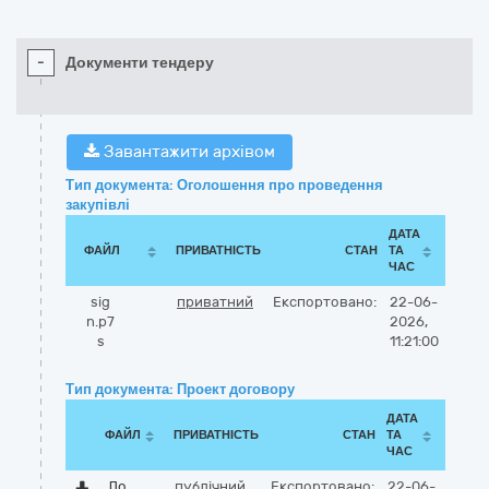
-
Документи тендеру
Завантажити архівом
Тип документа: Оголошення про проведення
закупівлі
ДАТА
ФАЙЛ
ПРИВАТНІСТЬ
СТАН
ТА
ЧАС
sig
приватний
Експортовано:
22-06-
n.p7
2026,
s
11:21:00
Тип документа: Проект договору
ДАТА
ФАЙЛ
ПРИВАТНІСТЬ
СТАН
ТА
ЧАС
До
публічний
Експортовано:
22-06-