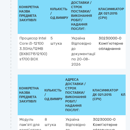
ДОСТАВКИ /
КОНКРЕТНА
СТРОК
КІЛЬКІСТЬ
КЛАСИФІКАТОР
НАЗВА
ПОСТАВКИ/
/
ДК 021:2015
К
ПРЕДМЕТА
ВИКОНАННЯ
ОД.ВИМІРУ
(CPV)
ЗАКУПІВЛІ
РОБІТ/
НАДАННЯ
ПОСЛУГ:
Процесор Intel
5
Україна
30230000-0
Core i3-12100
штука
Відповідно
Комп’ютерне
3.3GHz/12MB
до
обладнання
(BX8071512100)
документації
s1700 BOX
по 20-08-
2026
АДРЕСА
ДОСТАВКИ /
КОНКРЕТНА
СТРОК
КІЛЬКІСТЬ
КЛАСИФІКАТОР
НАЗВА
ПОСТАВКИ/
/
ДК 021:2015
КЛАС
ПРЕДМЕТА
ВИКОНАННЯ
ОД.ВИМІРУ
(CPV)
ЗАКУПІВЛІ
РОБІТ/
НАДАННЯ
ПОСЛУГ:
Модуль
8
Україна
30230000-0
пам’яті для
штука
Відповідно
Комп’ютерне
комп’ютера
до
обладнання