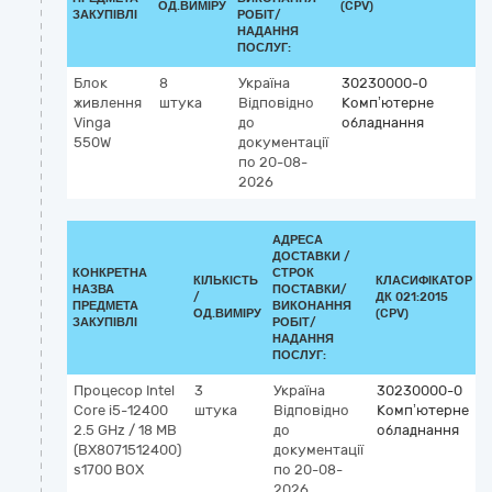
ОД.ВИМІРУ
(CPV)
ЗАКУПІВЛІ
РОБІТ/
НАДАННЯ
ПОСЛУГ:
Блок
8
Україна
30230000-0
живлення
штука
Відповідно
Комп’ютерне
Vinga
до
обладнання
550W
документації
по 20-08-
2026
АДРЕСА
ДОСТАВКИ /
КОНКРЕТНА
СТРОК
КІЛЬКІСТЬ
КЛАСИФІКАТОР
НАЗВА
ПОСТАВКИ/
/
ДК 021:2015
К
ПРЕДМЕТА
ВИКОНАННЯ
ОД.ВИМІРУ
(CPV)
ЗАКУПІВЛІ
РОБІТ/
НАДАННЯ
ПОСЛУГ:
Процесор Intel
3
Україна
30230000-0
Core i5-12400
штука
Відповідно
Комп’ютерне
2.5 GHz / 18 MB
до
обладнання
(BX8071512400)
документації
s1700 BOX
по 20-08-
2026