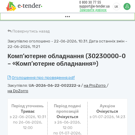
0 800 30 77 55
support@e-tender.ua
UK
Замовити дзвінок
Повернутись назад
Закупівлю оголошено - 22-06-2026, 10:31. Дата останніх змін -
22-06-2026, 11:21
Комп’ютерне обладнання (30230000-0
– «Комп’ютерне обладнання»)
Оголошення про проведення.pdf
Закупівля:
UA-2026-06-22-002222-a
/
на ProZorro
/
на DoZorro
Період уточнень
Період подачі
Аукціон
Триває
пропозицій
Очікується
з 22-06-2026, 10:31
Очікується
з
01-07-2026, 14:23
по 26-06-2026,
з 26-06-2026,
12:00
12:00
по 01-07-2026,